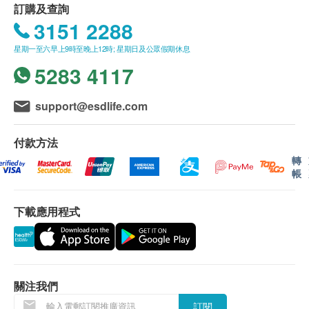
訂購及查詢
插入使用。
運費。
3151 2288
我們將於確定訂單後3 - 6個工作天內安排發貨。
此產品包含 : 水龍頭過濾器1個, 濾芯1個, 水龍頭轉接
星期一至六早上9時至晚上12時; 星期日及公眾假期休息
不排除運送時間會因節日而有所影響。當八號烈風
器2個.
5283 4117
訊號懸掛或黑色暴雨警告生效時，送貨服務時間將
會延遲。
NSF標準42認證:
所有訂單須視乎相關貨品的供應情況再作最後確
support@esdlife.com
https://info.nsf.org/Certified/DWTU/Listings.asp?
認。倘若生活易未能提供任何訂單上的貨品，生活
Company=C0145653&Standard=042
易有權拒絕接受該訂單，並且會於送貨前透過電話
付款方法
或電郵通知顧客再作安排。
轉
帳
NSF標準372認證:
https://info.nsf.org/Certified/Lead_Content/Listings.asp?
退換條款：
Company=C0145653&Standard=372-DWTU
下載應用程式
當顧客收取已訂購之貨品時，有責任檢查貨品是否
有損毀情況，一經確認簽收，恕不接受退換。
注意:
退換產品必須包裝完整，如退換之產品有任何殘缺
-適用於標準水龍頭。
或過期退回，供應商有權不受理。
不適用於拉出式、手持式、噴霧式水龍頭或帶感應器
如有其他損壞或遺漏查詢，顧客必須保留有效收據
關注我們
的水龍頭。
正本，並於送貨後3個工作天內按下列方式聯絡
訂閱