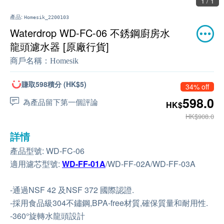
1 / 1
產品:
Homesik_2200103
Waterdrop WD-FC-06 不銹鋼廚房水
龍頭濾水器 [原廠行貨]
商戶名稱：
Homesik
賺取598積分 (HK$5)
34% off
598.0
為產品留下第一個評論
HK$
HK$908.0
詳情
產品型號: WD-FC-06
適用濾芯型號:
WD-FF-01A
/WD-FF-02A/WD-FF-03A
-通過NSF 42 及NSF 372 國際認證.
-採用食品級304不鏽鋼,BPA-free材質,確保質量和耐用性.
-360°旋轉水龍頭設計