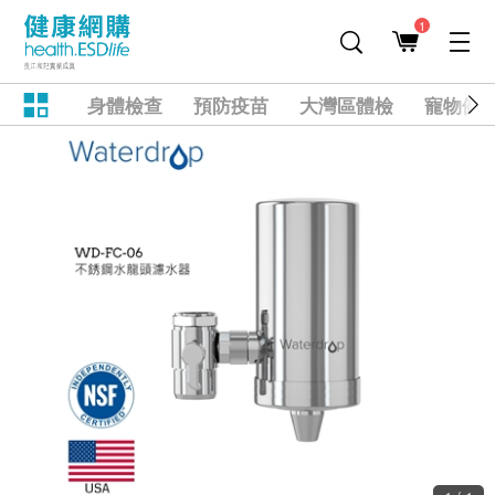
1
身體檢查
預防疫苗
大灣區體檢
寵物健