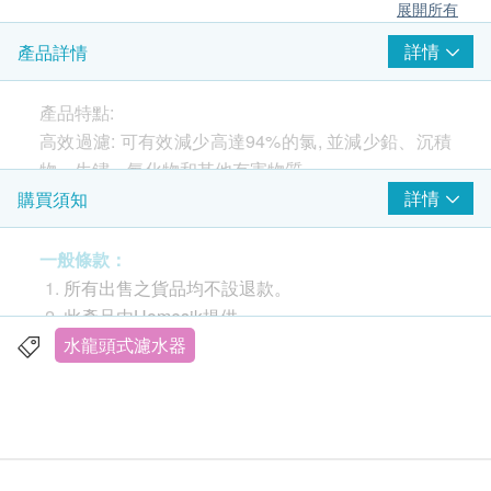
展開所有
詳情
產品詳情
產品特點:
高效過濾: 可有效減少高達94%的氯, 並減少鉛、沉積
物、生鏽、氟化物和其他有害物質。
詳情
購買須知
食品級304不鏽鋼和360°旋轉: 水龍頭濾水系統採用無
關節和防腐蝕的深度拉伸成型過程。360°旋轉水龍頭
一般條款：
設計可讓您從任何方向獲得乾淨水。
所有出售之貨品均不設退款。
此產品由Homesik提供。
1200公升使用壽命更長且流量穩定: 水龍頭濾水器提
如有任何爭議，Homesik Hong Kong及健康生活
水龍頭式濾水器
供1200升的乾淨過濾水,可使用長達3個月。具備
易保留最終決議權。
0.5gpm的快速流量, 只需6秒, 您便可以斟滿一杯水。
送貨條款：
多種應用和易於安裝: 水龍頭濾水器可用於廚房、浴
購買Homesik產品總額滿HK$500，即可享本地免
室、寵物飲水器、露營車等。免鑽孔功能可讓您隨時
費送貨服務。賬單總額未滿HK$500需附加HK$50