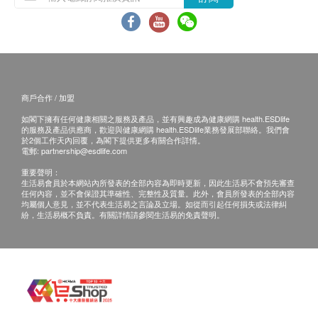
-購買前, 請確認產品是否適合您的水龍頭。
Homesik Hong Kong 客戶服務部跟進。
-濾芯更換週期約為3個月，視水質狀況的污染程度有
電郵: info@homesikhk.com
所不同。
-如果濾芯被完全污染或水壓明顯降低，請更換濾芯。
-所有圖片及資料只供作參考，以實物為準。資料如有
商戶合作 / 加盟
更改，恕不另行通知。
如閣下擁有任何健康相關之服務及產品，並有興趣成為健康網購 health.ESDlife
的服務及產品供應商，歡迎與健康網購 health.ESDlife業務發展部聯絡。我們會
於2個工作天內回覆，為閣下提供更多有關合作詳情。
電郵:
partnership@esdlife.com
重要聲明：
生活易會員於本網站內所發表的全部內容為即時更新，因此生活易不會預先審查
任何內容，並不會保證其準確性、完整性及質量。此外，會員所發表的全部內容
均屬個人意見，並不代表生活易之言論及立場。如從而引起任何損失或法律糾
紛，生活易概不負責。有關詳情請參閱生活易的免責聲明。