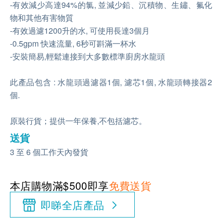
-有效減少高達94%的氯, 並減少鉛、沉積物、生鏽、氟化
物和其他有害物質
-有效過濾1200升的水, 可使用長達3個月
-0.5gpm 快速流量, 6秒可斟滿一杯水
-安裝簡易,輕鬆連接到大多數標準廚房水龍頭
此產品包含 : 水龍頭過濾器1個, 濾芯1個, 水龍頭轉接器2
個.
原裝行貨；提供一年保養,不包括濾芯。
送貨
3 至 6 個工作天內發貨
本店購物滿$500即享
免費送貨
即睇全店產品