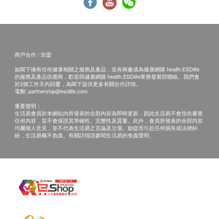
電郵: info@homesikhk.com
商戶合作 / 加盟
如閣下擁有任何健康相關之服務及產品，並有興趣成為健康網購 health.ESDlife
的服務及產品供應商，歡迎與健康網購 health.ESDlife業務發展部聯絡。我們會
於2個工作天內回覆，為閣下提供更多有關合作詳情。
電郵:
partnership@esdlife.com
重要聲明：
生活易會員於本網站內所發表的全部內容為即時更新，因此生活易不會預先審查
任何內容，並不會保證其準確性、完整性及質量。此外，會員所發表的全部內容
均屬個人意見，並不代表生活易之言論及立場。如從而引起任何損失或法律糾
紛，生活易概不負責。有關詳情請參閱生活易的免責聲明。