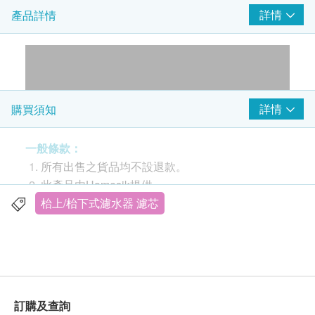
詳情
產品詳情
詳情
購買須知
一般條款：
產品特點:
所有出售之貨品均不設退款。
此產品由Homesik提供。
多層過濾系統:
如有任何爭議，Homesik Hong Kong及健康生活
枱上/枱下式濾水器 濾芯
5層過濾系統能有效減少自來水中常見的雜質, 例如膠
易保留最終決議權。
體、沉積物和高達99%的氯。還可以減少重金屬、硫
化氫、氟化物, 提供安全、美味和新鮮的飲用水。
送貨條款：
購買Homesik產品總額滿HK$500，即可享本地免
流速快及使用壽命長:
費送貨服務。賬單總額未滿HK$500需附加HK$50
訂購及查詢
濾水器可享有長達12個月的使用壽命或處理8,000加
運費。