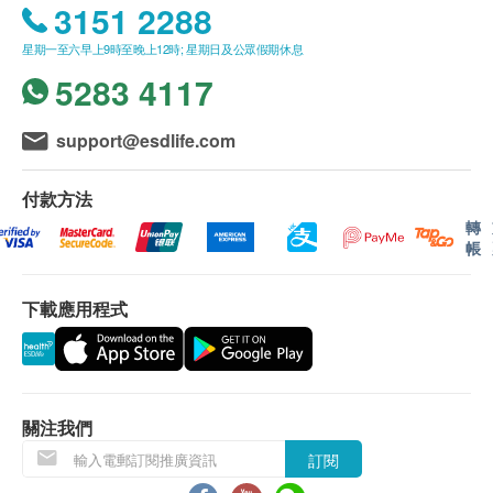
3151 2288
侖過濾水 (視水質狀況而定)。採用先進的過濾技術, 水
我們將於確定訂單後3 - 6個工作天內安排發貨。
流量可達每分鐘1.6加侖。
星期一至六早上9時至晚上12時; 星期日及公眾假期休息
不排除運送時間會因節日而有所影響。當八號烈風
5283 4117
訊號懸掛或黑色暴雨警告生效時，送貨服務時間將
此產品包含 : 5重高效過濾濾芯1個.
會延遲。
所有訂單須視乎相關貨品的供應情況再作最後確
support@esdlife.com
認。倘若生活易未能提供任何訂單上的貨品，生活
注意:
易有權拒絕接受該訂單，並且會於送貨前透過電話
付款方法
-購買前, 請確認產品是否適合您的水龍頭。
或電郵通知顧客再作安排。
轉
帳
-濾芯更換週期約為12個月，視水質狀況的污染程度有
所不同。
退換條款：
-如果濾芯被完全污染或水壓明顯降低，請更換濾芯。
下載應用程式
當顧客收取已訂購之貨品時，有責任檢查貨品是否
-所有圖片及資料只供作參考，以實物為準。資料如有
有損毀情況，一經確認簽收，恕不接受退換。
更改，恕不另行通知。
退換產品必須包裝完整，如退換之產品有任何殘缺
或過期退回，供應商有權不受理。
如有其他損壞或遺漏查詢，顧客必須保留有效收據
關注我們
正本，並於送貨後3個工作天內按下列方式聯絡
訂閱
Homesik Hong Kong 客戶服務部跟進。