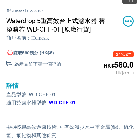
1 / 1
產品:
Homesik_2200107
Waterdrop 5重高效台上式濾水器 替
換濾芯 WD-CFF-01 [原廠行貨]
商戶名稱：
Homesik
賺取580積分 (HK$5)
34% off
580.0
為產品留下第一個評論
HK$
HK$878.0
詳情
產品型號: WD-CFF-01
適用於濾水器型號:
WD-CTF-01
-採用5層高效過濾技術, 可有效減少水中重金屬(鉛)、硫化
氫、氟化物和其他雜質