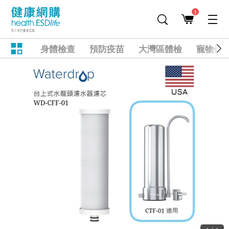
1
身體檢查
預防疫苗
大灣區體檢
寵物健