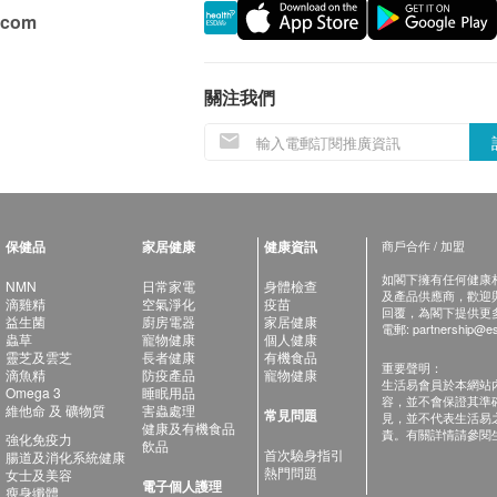
.com
關注我們
保健品
家居健康
健康資訊
商戶合作 / 加盟
如閣下擁有任何健康相關
NMN
日常家電
身體檢查
及產品供應商，歡迎與健
滴雞精
空氣淨化
疫苗
回覆，為閣下提供更
益生菌
廚房電器
家居健康
電郵:
partnership@es
蟲草
寵物健康
個人健康
靈芝及雲芝
長者健康
有機食品
重要聲明：
滴魚精
防疫產品
寵物健康
生活易會員於本網站
Omega 3
睡眠用品
容，並不會保證其準
維他命 及 礦物質
害蟲處理
常見問題
見，並不代表生活易
健康及有機食品
責。有關詳情請參閱
強化免疫力
飲品
首次驗身指引
腸道及消化系統健康
熱門問題
女士及美容
電子個人護理
瘦身纖體