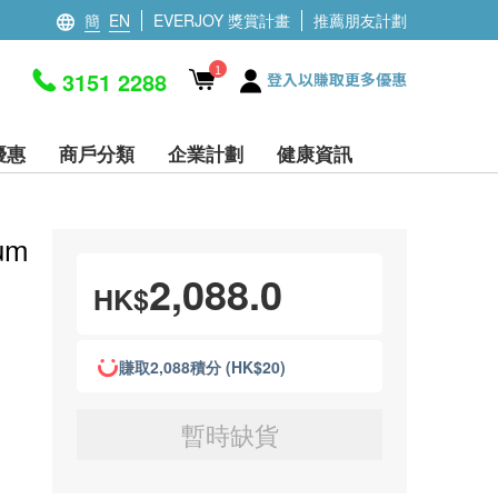
簡
EN
EVERJOY 獎賞計畫
推薦朋友計劃
1
3151 2288
登入以賺取更多優惠
優惠
商戶分類
企業計劃
健康資訊
uum
2,088.0
HK$
賺取2,088積分 (HK$20)
暫時缺貨