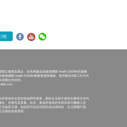
訂閱
之服務及產品，並有興趣成為健康網購 health.ESDlife的服務
康網購 health.ESDlife業務發展部聯絡。我們會於2個工作天內
多有關合作詳情。
dlife.com
內所發表的全部內容為即時更新，因此生活易不會預先審查任何內
確性、完整性及質量。此外，會員所發表的全部內容均屬個人意
之言論及立場。如從而引起任何損失或法律糾紛，生活易概不負
生活易的免責聲明。