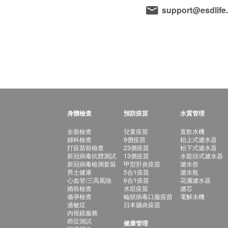
support@esdlife
身體檢查
預防疫苗
水質管理
全面檢查
兒童疫苗
直飲水機
婦科檢查
9價疫苗
枱上式濾水器
打疫苗前檢查
23價疫苗
枱下式濾水器
新冠病毒抗體測試
13價疫苗
水龍頭式濾水器
新冠病毒檢測套裝
甲型肝炎疫苗
濾水壺
男士健康
5合1疫苗
濾水瓶
心血管/三高風險
6合1疫苗
花灑濾水器
婚前檢查
水痘疫苗
濾芯
備孕檢查
輪狀病毒口服疫苗
電解水機
過敏症
日本腦炎疫苗
內視鏡服務
癌症測試
健康管理