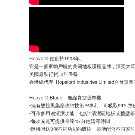
Hoover® 始創於1908年。
它是一個家喻戶曉的美國地板護理品牌，深受大
美國原裝行貨, 2年保養
香港總代理: Hopsford Industries Limited合
Hoover® Blade + 無線真空吸塵機
•擁有雙旋風集塵收納技術™專利，可吸取99%塵
•可作多用途清潔功能，包括: 清潔硬地板或牆壁
•每次充電可提供長達45 分鐘清潔時間
•隨機附送3個不同功能的吸刷，靈活配合不同家