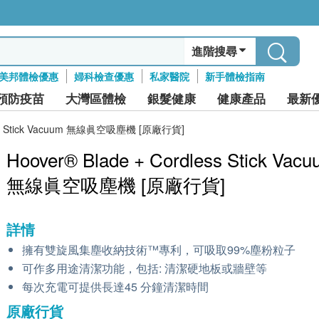
進階搜尋
美邦體檢優惠
婦科檢查優惠
私家醫院
新手體檢指南
預防疫苗
大灣區體檢
銀髮健康
健康產品
最新
less Stick Vacuum 無線眞空吸塵機 [原廠行貨]
Hoover® Blade + Cordless Stick Vac
無線眞空吸塵機 [原廠行貨]
詳情
擁有雙旋風集塵收納技術™專利，可吸取99%塵粉粒子
可作多用途清潔功能，包括: 清潔硬地板或牆壁等
每次充電可提供長達45 分鐘清潔時間
原廠行貨