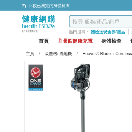
比較已瀏覽的身體檢查
熱門搜尋：
體檢送現金券/禮品
首頁
暑假健康充電
身體檢查
主頁
/
吸塵機/ 洗地機
/
Hoover® Blade + Cord