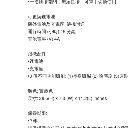
•一指觸按開關，無須長按，可單手切換使用
可更換鋰電池
額外電池及充電座: 隨機附送
運行時間 (小時):45 分鐘
電池電壓 (V) 4A
跟機配件
•鋰電池
•充電座
•3 個不同功能吸刷: (1)長身吸嘴 (2) 除塵刷 (3)
顏色: 寶藍色
尺寸: 28.5(H) x 7.3 (W) x 11.2(L) inches
保養期限:
•2 年
提供保養之公司 : Hopsford Industries Limit