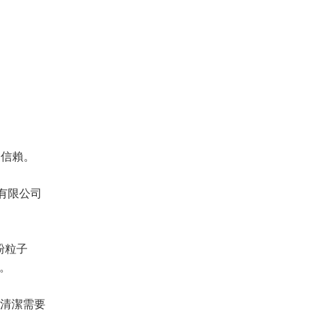
眾信賴。
發實業有限公司
粉粒子
等。
居清潔需要