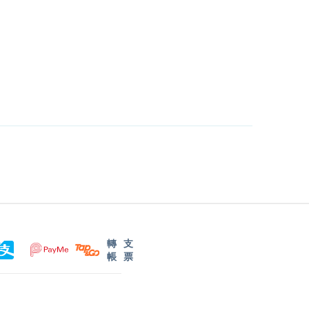
轉
支
帳
票