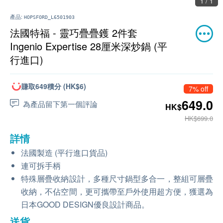
1 / 1
產品:
HOPSFORD_L6501903
法國特福 - 靈巧疊疊鑊 2件套
Ingenio Expertise 28厘米深炒鍋 (平
行進口)
賺取649積分 (HK$6)
7% off
649.0
為產品留下第一個評論
HK$
HK$699.0
詳情
法國製造 (平行進口貨品)
連可拆手柄
特殊層疊收納設計，多種尺寸鍋型多合一，整組可層疊
收納，不佔空間，更可攜帶至戶外使用超方便，獲選為
日本GOOD DESIGN優良設計商品。
送貨