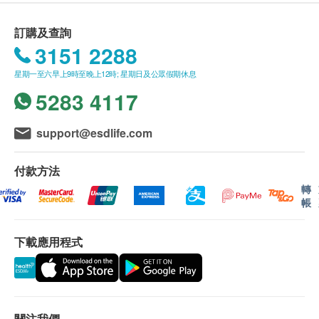
訂購及查詢
3151 2288
星期一至六早上9時至晚上12時; 星期日及公眾假期休息
5283 4117
support@esdlife.com
法國製造 (平行進口貨品)
付款方法
連可拆手柄
轉
帳
特殊層疊收納設計，多種尺寸鍋型多合一，整組可
層疊收納，不佔空間，更可攜帶至戶外使用超方
便，獲選為日本GOOD DESIGN優良設計商品。
下載應用程式
輕量化鍋身，讓傳熱更迅速穩定，保溫性極佳，不
用大火即可均勻傳熱，可節省烹煮時間和瓦斯，即
使在戶外一樣輕鬆搞定料理，讓您的露營生活更愉
快。
關注我們