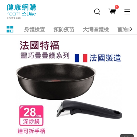
1
身體檢查
預防疫苗
大灣區體檢
寵物健