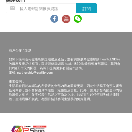
可放入洗碗碟機，最適合忙碌的現代家庭使用。
訂閱
採用鈦至尊易潔塗層 (TITANIUM EXCELLENCE)
獨家及特厚鈦金屬硬底: 多國專利融合技術 全新鈦
粒子強化抗磨層, 3倍更耐用 ，耐磨抗刮更持久，
可少油或無油烹調，低脂低熱量健康烹調。
配以專利可卸除式手柄，符合人體工學且易握，單
商戶合作 / 加盟
手即可操作，可快速替換此商品內不同大小的鍋
子。
如閣下擁有任何健康相關之服務及產品，並有興趣成為健康網購 health.ESDlife
的服務及產品供應商，歡迎與健康網購 health.ESDlife業務發展部聯絡。我們會
配以特福專利火紅點智能溫度感應，確保完美烹調
於2個工作天內回覆，為閣下提供更多有關合作詳情。
電郵:
partnership@esdlife.com
及燒煮食物，原汁原味. 每天助您烹調出完美的美
重要聲明：
味菜餚。
生活易會員於本網站內所發表的全部內容為即時更新，因此生活易不會預先審查
適用於所有爐具及電磁爐
任何內容，並不會保證其準確性、完整性及質量。此外，會員所發表的全部內容
均屬個人意見，並不代表生活易之言論及立場。如從而引起任何損失或法律糾
紛，生活易概不負責。有關詳情請參閱生活易的免責聲明。
產品保養條款
此產品為平行進口貨品。
此產品不設保養
所有貨品資料及售後條款均根據廠商官網頁作準，如