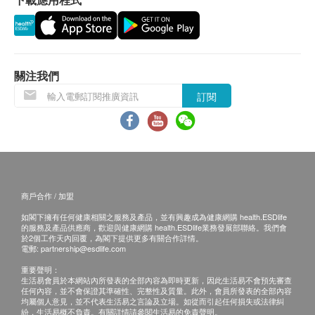
任何產品或服務，
康盛商貿有限公司
會於送貨或取
國傳染病控制研究所測試和認證，並同時通過國家級
貨前透過電話或電郵通知閣下。
檢測機構不同的測試，品質和安全得以確定
5. 次氯酸殺滅細菌、病毒能力，比使用酒精成份的消
毒抗菌液高出80倍，同時沒有酒精刺激性氣味，無毒
保用條款：
關注我們
和沒有副作用
由購買日期計，保用一年
6. 其pH值界乎5至6.5之間，非常接近皮膚pH值，所
訂閱
保用期內可獲免費檢修或更換問題元件服務，而該
以不刺激皮膚，性質溫和，嬰兒和孕婦都可安心使用
服務只適用於用戶自行將產品送交
康盛商貿有限公
7. 可噴於手、皮膚、餐具、電話、衣物、鞋子、蔬
司
處理
菜、水果、傢具、辦公室設備、及物品表面等
另外請出示經銷商發出的發票或收據
8. 獲韓國三星提供1 億韓元產品賠償責任保險
在正常的使用環境下，保修產品的材料品質合符出
9. 備有 100 毫升、500 毫升
商戶合作 / 加盟
廠時之品管規格。
10. 韓國製造，保存期可長達24個月
如閣下擁有任何健康相關之服務及產品，並有興趣成為健康網購 health.ESDlife
的服務及產品供應商，歡迎與健康網購 health.ESDlife業務發展部聯絡。我們會
不納入保用的範圍：
於2個工作天內回覆，為閣下提供更多有關合作詳情。
電郵:
partnership@esdlife.com
產品在正常使用情況下自然的耗損
重要聲明：
定期檢查/更換及清洗濾芯
生活易會員於本網站內所發表的全部內容為即時更新，因此生活易不會預先審查
任何內容，並不會保證其準確性、完整性及質量。此外，會員所發表的全部內容
產品的包裝及運輸費用
均屬個人意見，並不代表生活易之言論及立場。如從而引起任何損失或法律糾
紛，生活易概不負責。有關詳情請參閱生活易的免責聲明。