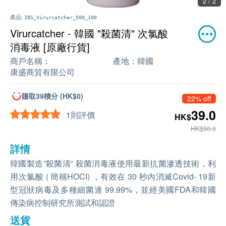
2 / 2
產品:
IBS_Virurcatcher_500_100
Virurcatcher - 韓國 "殺菌清" 次氯酸
消毒液 [原廠行貨]
商戶名稱：
產地：
韓國
康盛商貿有限公司
賺取39積分 (HK$0)
22% off
39.0
1則評價
HK$
HK$50.0
詳情
韓國製造
”
殺菌清” 殺菌消毒液使用最新抗菌滲透技術，利
用次氯酸 ( 簡稱HOCI) ，有效在 30 秒內消滅Covid- 19新
型冠狀病毒及多種細菌達 99.99%，並經美國FDA和韓國
傳染病控制研究所測試和認證
送貨