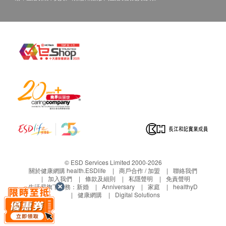
導致保用失效的範圍
將產品放置於不適當的環境下
超載該產品所能承受的限定能力或所能接受的運作
環境
產品曾被非
康盛商貿有限公司
修理或安裝
在安裝及使用時，不依照使用說明的指示所引致之
人為損壞或使用不當
>
康盛商貿有限公司
熱線 / 電郵：3618 9987/
info@ibsmarketing.com.hk
。
> 此產品由
康盛商貿有限公司提供
。
> 如有任何爭議，
康盛商貿有限公司
及健康網購
© ESD Services Limited 2000-2026
health.ESDlife保留最終決議權。
關於健康網購 health.ESDlife
商戶合作 / 加盟
聯絡我們
加入我們
條款及細則
私隱聲明
免責聲明
生活易旗下業務：
新婚
Anniversary
家庭
healthyD
健康網購
Digital Solutions