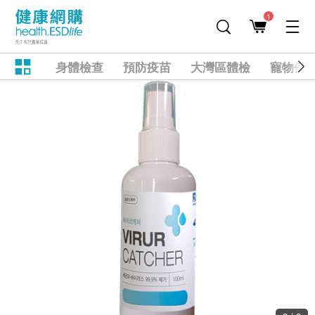
1
身體檢查
預防疫苗
大灣區體檢
寵物健