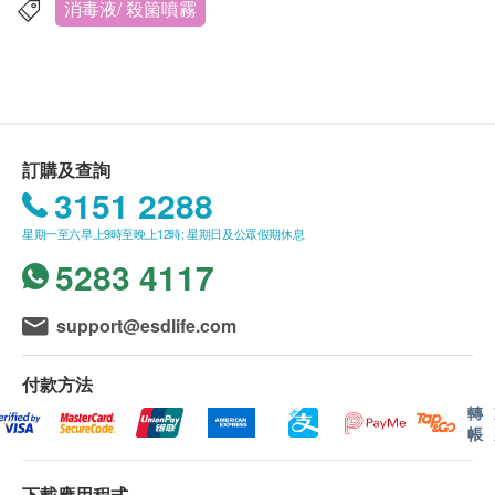
訂單金額不足 HK$350 顧客需支付運費 HK$45。
消毒液/ 殺箘噴霧
送貨地區：
送貨服務僅限於香港地區 (不包括離島、邊境禁
區、沒有升降機設備之收貨地點)。
不接受郵政信箱及酒店地址。
訂購及查詢
3151 2288
送貨時間:
星期一至六早上9時至晚上12時; 星期日及公眾假期休息
商品會於訂單確認付款後 5 - 10 個工作天內送出，
1. 韓國科研專家研發及擁有專利，能消除多種細菌和
5283 4117
送貨時間為上午 9 時至下午 6 時。
病毒消毒液
送貨服務有可能因天氣、交通、地區或其他因素而
2. 實驗證明在 30 秒內能殺滅Covid- 19新型冠狀病毒
暫停或延期，送貨時間將會另作安排。
support@esdlife.com
及其它細菌達 99.99%
如商品已到達收貨地址而沒有人簽收，
康盛商貿有
3.
”
殺菌清”使用最新抗菌滲透技術，利用次氯酸 ( 簡稱
限公司
可再次安排送貨服務，但顧客必須再支付運
付款方法
HOCI) 為主要成份 ，它的工作和職責像人體內白血
費HK$60。
轉
球，能快速穿透和破壞細菌、病毒的DNA和蛋白酶，
帳
所有訂單須視乎相關貨品的供應情況再作最後確
使其失去活性，達到殺菌效果
認。倘若
康盛商貿有限公司
未能提供閣下訂單上之
4. “殺菌清” 經美國食品和药物管理局 ( 簡稱FDA) 和韓
下載應用程式