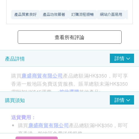
產品質素良好
產品功效顯著
訂購流程順暢
網站介面易用
送貨
查看所有評論
詳情
產品詳情
購買
康盛商貿有限公司
產品總額滿HK$350，即可享
香港一般地區免費送貨服務。賬單總額未滿HK$350
需附加HK$45運費。<
按此選購
其他產品>
詳情
購買須知
送貨費用：
購買
康盛商貿有限公司
產品總額滿HK$350，即可
享香港一般地區免費送貨服務。