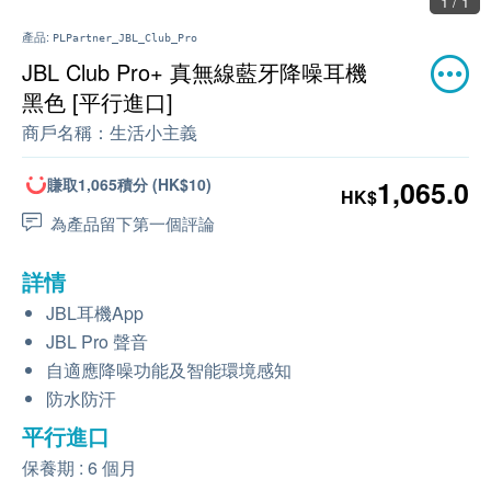
1 / 1
產品:
PLPartner_JBL_Club_Pro
JBL Club Pro+ 真無線藍牙降噪耳機
黑色 [平行進口]
商戶名稱：
生活小主義
賺取1,065積分 (HK$10)
1,065.0
HK$
為產品留下第一個評論
詳情
JBL耳機App
JBL Pro 聲音
自適應降噪功能及智能環境感知
防水防汗
平行進口
保養期 : 6 個月