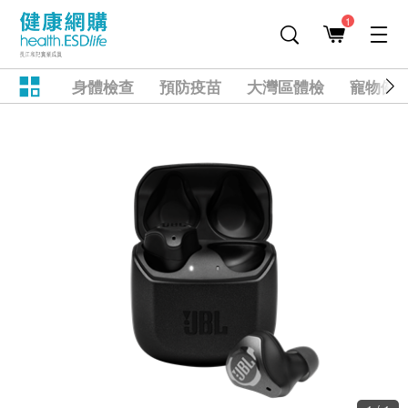
1
身體檢查
預防疫苗
大灣區體檢
寵物健