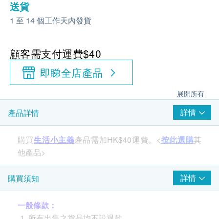
送貨
1 至 14 個工作天內發貨
顧客需支付運費$40
即睇全店產品
展開所有
詳情
產品詳情
購買
生活小主義
產品需加HK$40運費。<
按此選購
其
他產品>
詳情
購買須知
一般條款：
所有出售之貨品均不設退款。