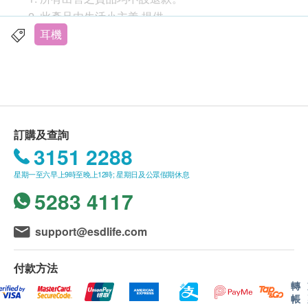
此產品由生活小主義 提供。
如有任何爭議，生活小主義 及健康網購
耳機
health.ESDlife保留最終決議權。
產品特色
送貨條款：
JBL耳機App
購買
生活小主義
產品需加HK$40運費。
JBL Pro 聲音
我們將於確定訂單後1-14個工作天內安排發貨。
使用Google Assistant及Amazon Alexa支援
訂購及查詢
不排除運送時間會因節日而有所影響。當八號烈風
藍牙v5.1
3151 2288
訊號懸掛或黑色暴雨警告生效時，送貨服務時間將
自適應降噪功能及智能環境感知
星期一至六早上9時至晚上12時; 星期日及公眾假期休息
會延遲。
防水防汗
5283 4117
所有訂單須視乎相關貨品的供應情況再作最後確
無線Qi 充電和Type-C 連接器
認。倘若健康網購health.ESDlife未能提供任何訂
持續播放長達24小時
單上的貨品，健康網購health.ESDlife有權拒絕接
support@esdlife.com
充電10分鐘可播放1小時
受該訂單，並且會於送貨前透過電話或電郵通知顧
客再作安排。
付款方法
產品規格
轉
帳
退換條款：
音頻輸入：藍牙