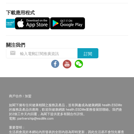
當顧客收取已訂購之貨品時，有責任檢查貨品是否
耳機單元：6.8 mm 動態驅動單元
下載應用程式
有損毀情況，一經確認簽收，恕不接受退換。
藍牙版本：5.1
退換產品必須包裝完整，如退換之產品有任何殘缺
藍牙連接距離 (米)：10
或過期退回，供應商有權不受理。
充電時間 (小時)：2
如有其他損壞或遺漏查詢，顧客必須保留有效收據
耳機藍牙播放時間 (小時)：8
正本，並於送貨後3個工作天內按下列方式聯絡生
關注我們
通話功能：支援
活小主義 客戶服務部跟進。
充電盒額外播放時間 (小時)：24
訂閱
電郵: info@gadgetmonocle-hk.com
頻率響應 (Hz)：20000
查詢熱線: 852-52360198
牌子：JBL
產品型號：CLUBPROPTWS /BLK
產品尺寸 (闊x高x深) (毫米)：4x16x10
產品重量 (公斤)：0.069
商戶合作 / 加盟
包裝尺寸 (闊x高x深) (毫米)：19x37.4x56.7
如閣下擁有任何健康相關之服務及產品，並有興趣成為健康網購 health.ESDlife
包裝重量 (公斤)：0.28
的服務及產品供應商，歡迎與健康網購 health.ESDlife業務發展部聯絡。我們會
於2個工作天內回覆，為閣下提供更多有關合作詳情。
顏色：黑色
電郵:
partnership@esdlife.com
重要聲明：
生活易會員於本網站內所發表的全部內容為即時更新，因此生活易不會預先審查