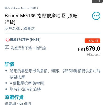
1 / 1
產品:
Jebsen_Beurer_MG135
Beurer MG135 指壓按摩咕𠱸 [原廠
行貨]
商戶名稱：
綠養坊
賺取679積分 (HK$6)
15% off
679.0
為產品留下第一個評論
HK$
HK$799.0
詳情
通用的靠墊形狀為肩部、頸部、背部和腿部提供多功能
放鬆按摩
4 個指壓按摩 旋轉頭
順時針/逆時針旋轉
原廠行貨
保養期 : 60 個月