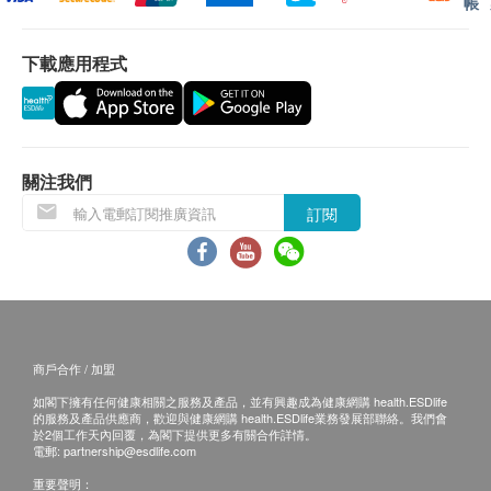
帳
保證
順時針/逆時針旋轉
貨品質量保證，於顧客收到產品當日起計，食用期應
下載應用程式
最少有6個月或以上。
可切換加熱功能
換貨條款及細則
1. 當顧客收取已訂購之貨品時，有責任檢查貨品是否
可拆套，可機洗
有損毀情況，一經確認簽收，恕不接受退換。
2. 退換產品必須包裝完整，如退換之產品有任何殘缺
關注我們
通用坐墊形狀，可與標準Cusion咕𠱸套一起使用（40
或過期退回，供應商有權不受理。3. 如有其他損壞或
訂閱
x 40cm）
遺漏查詢，顧客必須保留有效收據正本，並於送貨後
3個工作天內按下列方式聯絡健康網購health.ESDlife
長電源線
客戶服務部跟進。
產品保養條款
電郵:
support@esdlife.com
/ 健康網購health.ESDlife
此產品為原廠行貨貨品。
客服熱線: (852) 3151-2288
保養期 : 5年
商戶合作 / 加盟
所有貨品資料及售後條款均根據廠商官網頁作準，
如閣下擁有任何健康相關之服務及產品，並有興趣成為健康網購 health.ESDlife
如有疑問請直接致電或瀏覽總代理網頁查詢。
的服務及產品供應商，歡迎與健康網購 health.ESDlife業務發展部聯絡。我們會
於2個工作天內回覆，為閣下提供更多有關合作詳情。
電郵:
partnership@esdlife.com
重要聲明：