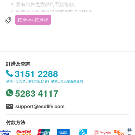
1. 所有出售之貨品均不設退款。
2. 此產品由生機無限國際有限公司提供。
3. 如有任何爭議，生機無限國際有限公司及健康網購
按摩器/ 按摩椅
health.ESDlife保留最終決議權。
送貨
1. 購買
綠養坊
產品總額滿HK$600，即可享本地免費
送貨服務。賬單總額未滿HK$600需附加HK$60運
費。
訂購及查詢
2. 我們將於確定訂單後5-7個工作天內安排發貨。
3151 2288
3. 不排除運送時間會因節日而有所影響。當八號烈風
星期一至六早上9時至晚上12時; 星期日及公眾假期休息
訊號懸掛或黑色暴雨警告生效時，送貨服務時間將會
5283 4117
延遲。
詳細介紹
4. 所有訂單須視乎相關貨品的供應情況再作最後確
通用的靠墊形狀為肩部、頸部、背部和腿部提供多功
認。倘若健康網購health.ESDlife未能提供任何訂單上
support@esdlife.com
能放鬆按摩
的貨品，健康網購health.ESDlife有權拒絕接受該訂
單，並且會於送貨前透過電話或電郵通知顧客再作安
付款方法
4 個指壓按摩 旋轉頭
排。
轉