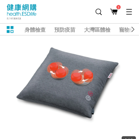
1
身體檢查
預防疫苗
大灣區體檢
寵物健