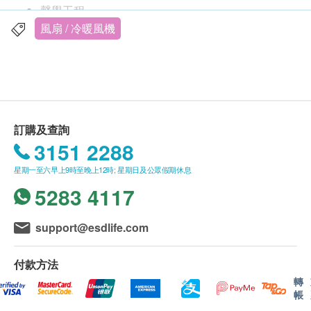
聲學工程
睡眠計時器
風扇 / 冷暖風機
10個精確氣流設定選擇
安全設計
清潔容易
Air Multiplier™ 氣流倍增技術
空氣穿過環形氣道時加速，並捲入周圍的空氣，製
訂購及查詢
造穩定的高速強風。無需扇葉，亦無斷續氣流。
3151 2288
60%更寧靜
星期一至六早上9時至晚上12時; 星期日及公眾假期休息
流線形排氣道減少亂流，令AM07比AM02更寧靜
5283 4117
60%。
10%更慳電
精心設計以製造強勁涼風，並比AM02節省更多電
support@esdlife.com
力。
睡眠計時器
付款方法
可以預設15分鐘至9小時後關機。
轉
帳
遙控器