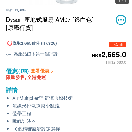
1 / 1
產品:
JM_AM07
Dyson 座地式風扇 AM07 [銀白色]
[原廠行貨]
賺取2,665積分 (HK$26)
1% off
2,665.0
為產品留下第一個評論
HK$
HK$2,680.0
優惠
查看優惠
(1項)
限量發售, 全港免運
詳情
Air Multiplier™ 氣流倍增技術
流線形排氣道減少亂流
聲學工程
睡眠計時器
10個精確氣流設定選擇