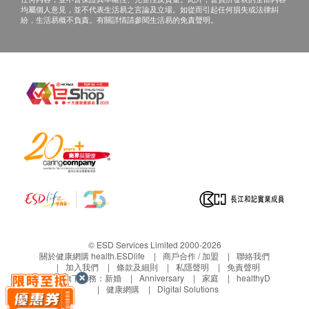
Dyson Owner Centre
均屬個人意見，並不代表生活易之言論及立場。如從而引起任何損失或法律糾
紛，生活易概不負責。有關詳情請參閱生活易的免責聲明。
旺角彌敦道625-639號雅蘭中心二期辦公室5樓
5/F, Grand Plaza Office, Tower 2, 625-639 Nathan
Road, Mongkok
CS hotline: 852 6657 1169
© ESD Services Limited 2000-2026
關於健康網購 health.ESDlife
商戶合作 / 加盟
聯絡我們
加入我們
條款及細則
私隱聲明
免責聲明
生活易旗下業務：
新婚
Anniversary
家庭
healthyD
健康網購
Digital Solutions