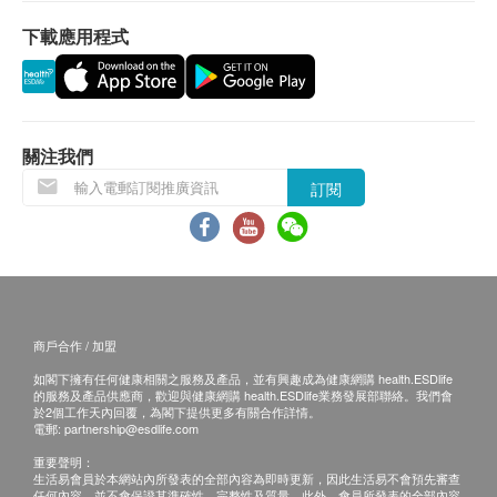
提供10個精確氣流設定選擇，並以磁力固定於風扇
下載應用程式
上。
擺風操控
一按即可流暢擺風。
安全設計
不設高速轉動的扇葉。
關注我們
清潔容易
訂閱
不設風扇罩或扇葉。
產品規格
電線長度︰ 2M
總高度︰ 1007mm
最大風力設定︰ 500l/s
商戶合作 / 加盟
底座直徑 / 連底盤︰ 150/230mm
如閣下擁有任何健康相關之服務及產品，並有興趣成為健康網購 health.ESDlife
環形放大器闊度︰ 190mm
的服務及產品供應商，歡迎與健康網購 health.ESDlife業務發展部聯絡。我們會
於2個工作天內回覆，為閣下提供更多有關合作詳情。
電郵:
partnership@esdlife.com
保養期 : 2 年
重要聲明：
Dyson用家服務中心
生活易會員於本網站內所發表的全部內容為即時更新，因此生活易不會預先審查
任何內容，並不會保證其準確性、完整性及質量。此外，會員所發表的全部內容