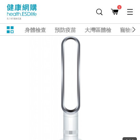
1
身體檢查
預防疫苗
大灣區體檢
寵物健