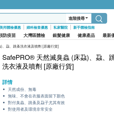
進階搜尋
美邦體檢優惠
婦科檢查優惠
私家醫院
新手體檢指南
預防疫苗
大灣區體檢
銀髮健康
健康產品
最新
床蝨)、蝨、跳蚤洗衣液及噴劑 [原廠行貨]
SafePRO® 天然滅臭蟲 (床蝨)、蝨、
洗衣液及噴劑 [原廠行貨]
詳情
天然成份、無毒
無味、不會在衣服表面留下顏色
對付臭蟲、跳蚤及蝨子尤其有效
對使用者及環境非常安全