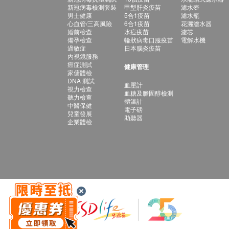
新冠病毒檢測套裝
甲型肝炎疫苗
濾水壺
男士健康
5合1疫苗
濾水瓶
心血管/三高風險
6合1疫苗
花灑濾水器
婚前檢查
水痘疫苗
濾芯
備孕檢查
輪狀病毒口服疫苗
電解水機
過敏症
日本腦炎疫苗
內視鏡服務
癌症測試
健康管理
家傭體檢
DNA 測試
血壓計
視力檢查
血糖及膽固醇檢測
聽力檢查
體溫計
中醫保健
電子磅
兒童發展
助聽器
企業體檢