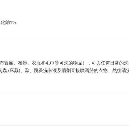
化鈉1%
上用品、布窗簾、布飾、衣服和毛巾等可洗的物品），可與任何日常
天然滅臭蟲 (床蝨)、蝨、跳蚤洗衣液及噴劑直接噴灑於的衣物，然後清