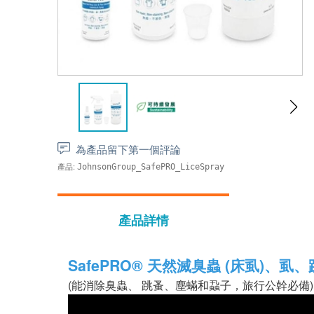
為產品留下第一個評論
產品:
JohnsonGroup_SafePRO_LiceSpray
產品詳情
SafePRO® 天然滅臭蟲 (床虱)、
(能消除臭蟲、 跳蚤、塵蟎和蝨子，旅行公幹必備)