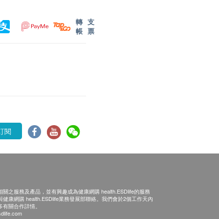
轉
支
帳
票
訂閱
之服務及產品，並有興趣成為健康網購 health.ESDlife的服務
康網購 health.ESDlife業務發展部聯絡。我們會於2個工作天內
多有關合作詳情。
dlife.com