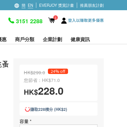
簡
EN
EVERJOY 獎賞計畫
推薦朋友計劃
1
3151 2288
登入以賺取更多優惠
優惠
商戶分類
企業計劃
健康資訊
跳蚤
24% off
HK$299.0
您節省：HK$71.0
228.0
HK$
賺取228積分 (HK$2)
容量
*