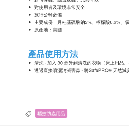
對使用者及環境非常安全
旅行公幹必備
主要成份：月桂基硫酸鈉3%、檸檬酸0.2%、氯
原產地：美國
產品使用方法
清洗 - 加入 30 毫升到清洗的衣物（床
透過直接噴灑消滅害蟲 - 將SafePRO® 
驅蚊防蟲用品