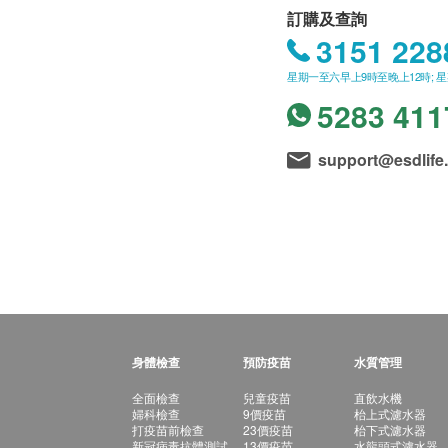
訂購及查詢
3151 228
星期一至六早上9時至晚上12時; 
5283 411
support@esdlife
身體檢查
預防疫苗
水質管理
全面檢查
兒童疫苗
直飲水機
婦科檢查
9價疫苗
枱上式濾水器
打疫苗前檢查
23價疫苗
枱下式濾水器
新冠病毒抗體測試
13價疫苗
水龍頭式濾水器