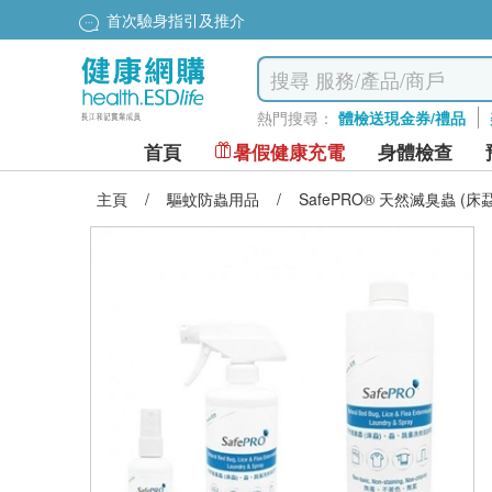
首次驗身指引及推介
熱門搜尋：
體檢送現金券/禮品
首頁
暑假健康充電
身體檢查
主頁
/
驅蚊防蟲用品
/
SafePRO® 天然滅臭蟲 (