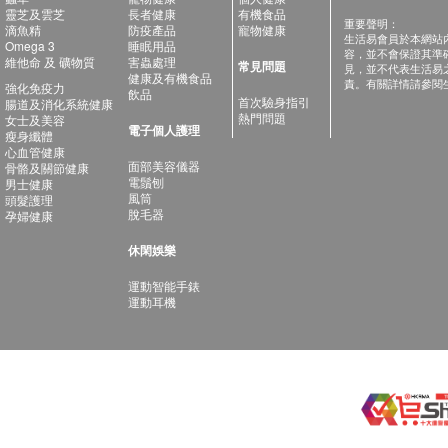
靈芝及雲芝
長者健康
有機食品
重要聲明：
滴魚精
防疫產品
寵物健康
生活易會員於本網站
Omega 3
睡眠用品
容，並不會保證其準
維他命 及 礦物質
害蟲處理
常見問題
見，並不代表生活易
健康及有機食品
責。有關詳情請參閱
強化免疫力
飲品
首次驗身指引
腸道及消化系統健康
熱門問題
女士及美容
電子個人護理
瘦身纖體
心血管健康
面部美容儀器
骨骼及關節健康
電鬚刨
男士健康
風筒
頭髮護理
脫毛器
孕婦健康
休閑娛樂
運動智能手錶
運動耳機