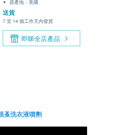
原產地：美國
送貨
7 至 14 個工作天內發貨
即睇全店產品
虱、跳蚤洗衣液噴劑