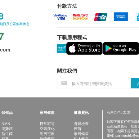
付款方法
8
星期日及公眾假期休息
7
下載應用程式
.com
關注我們
保健品
家居健康
健康資訊
商戶合作 / 加盟
如閣下擁有任何健康相關
NMN
日常家電
身體檢查
及產品供應商，歡迎與健
滴雞精
空氣淨化
疫苗
回覆，為閣下提供更
益生菌
廚房電器
家居健康
電郵:
partnership@es
蟲草
寵物健康
個人健康