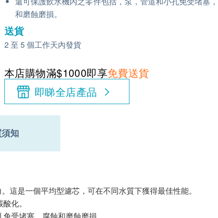
還可保護飲水機內之零件包括，泵，管道和小孔免受堵塞
和磨蝕磨損。
送貨
2 至 5 個工作天內發貨
本店購物滿$1000即享
免費送貨
即睇全店產品
買須知
能力。這是一個平均型濾芯，可在不同水質下獲得最佳性能。
碳酸化。
孔免受堵塞，腐蝕和磨蝕磨損。