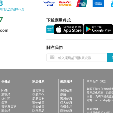
8
星期日及公眾假期休息
7
下載應用程式
.com
關注我們
保健品
家居健康
健康資訊
商戶合作 / 加盟
如閣下擁有任何健康相關
NMN
日常家電
身體檢查
及產品供應商，歡迎與健
滴雞精
空氣淨化
疫苗
回覆，為閣下提供更
益生菌
廚房電器
家居健康
電郵:
partnership@es
蟲草
寵物健康
個人健康
靈芝及雲芝
長者健康
有機食品
重要聲明：
滴魚精
防疫產品
寵物健康
生活易會員於本網站