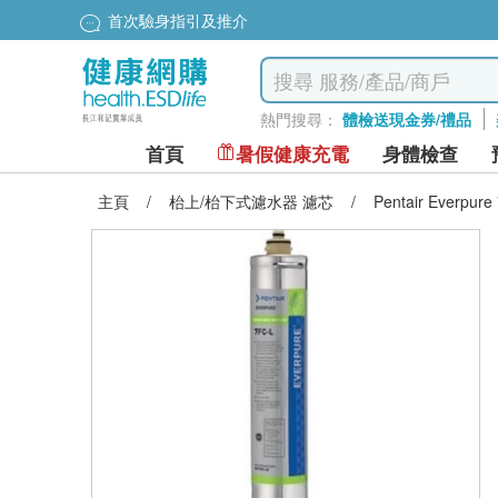
首次驗身指引及推介
熱門搜尋：
體檢送現金券/禮品
首頁
暑假健康充電
身體檢查
主頁
/
枱上/枱下式濾水器 濾芯
/
Pentair Everp