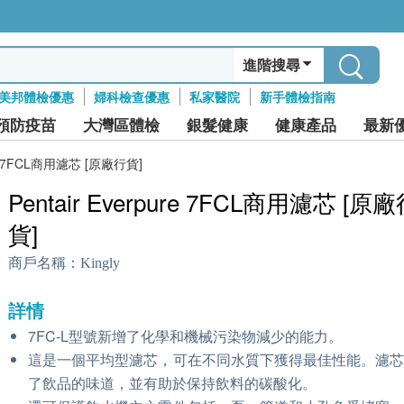
進階搜尋
美邦體檢優惠
婦科檢查優惠
私家醫院
新手體檢指南
預防疫苗
大灣區體檢
銀髮健康
健康產品
最新
ure 7FCL商用濾芯 [原廠行貨]
Pentair Everpure 7FCL商用濾芯 [原
貨]
商戶名稱：
Kingly
詳情
7FC-L型號新增了化學和機械污染物減少的能力。
這是一個平均型濾芯，可在不同水質下獲得最佳性能。濾
了飲品的味道，並有助於保持飲料的碳酸化。