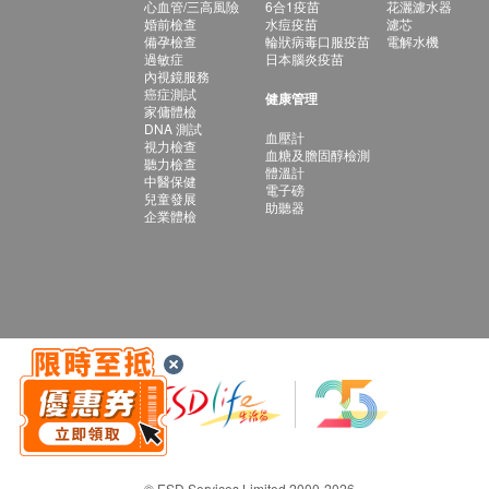
心血管/三高風險
6合1疫苗
花灑濾水器
婚前檢查
水痘疫苗
濾芯
備孕檢查
輪狀病毒口服疫苗
電解水機
過敏症
日本腦炎疫苗
內視鏡服務
癌症測試
健康管理
家傭體檢
DNA 測試
血壓計
視力檢查
血糖及膽固醇檢測
聽力檢查
體溫計
中醫保健
電子磅
兒童發展
助聽器
企業體檢
© ESD Services Limited 2000-2026