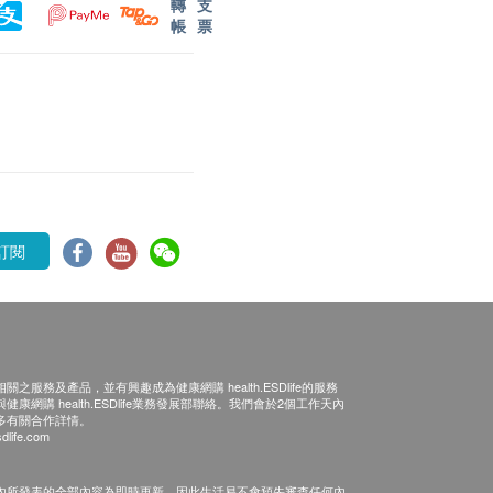
轉
支
帳
票
訂閱
之服務及產品，並有興趣成為健康網購 health.ESDlife的服務
康網購 health.ESDlife業務發展部聯絡。我們會於2個工作天內
多有關合作詳情。
dlife.com
內所發表的全部內容為即時更新，因此生活易不會預先審查任何內