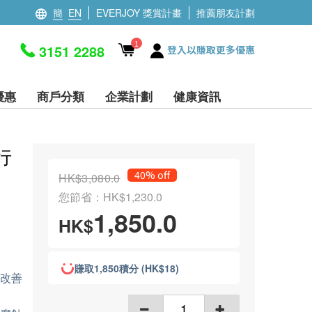
簡
EN
EVERJOY 獎賞計畫
推薦朋友計劃
1
3151 2288
登入以賺取更多優惠
優惠
商戶分類
企業計劃
健康資訊
廠行
40% off
HK$3,080.0
您節省：HK$1,230.0
1,850.0
HK$
賺取1,850積分 (HK$18)
芯改善