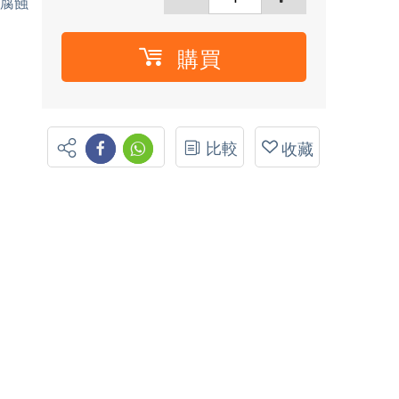
，腐蝕
購買
比較
收藏