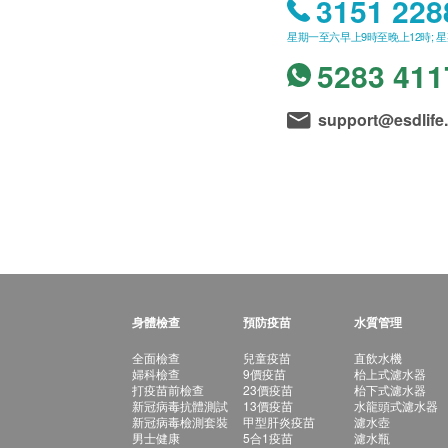
3151 228
星期一至六早上9時至晚上12時; 
5283 411
support@esdlife
身體檢查
預防疫苗
水質管理
全面檢查
兒童疫苗
直飲水機
婦科檢查
9價疫苗
枱上式濾水器
打疫苗前檢查
23價疫苗
枱下式濾水器
新冠病毒抗體測試
13價疫苗
水龍頭式濾水器
新冠病毒檢測套裝
甲型肝炎疫苗
濾水壺
男士健康
5合1疫苗
濾水瓶