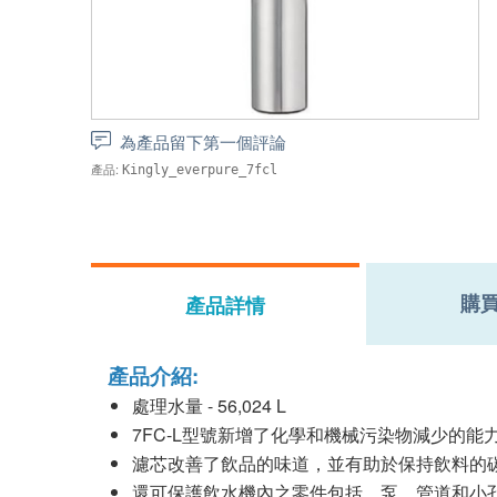
為產品留下第一個評論
產品:
Kingly_everpure_7fcl
購
產品詳情
產品介紹:
處理水量 - 56,024 L
7FC-L型號新增了化學和機械污染物減少的
濾芯改善了飲品的味道，並有助於保持飲料的
還可保護飲水機內之零件包括，泵，管道和小