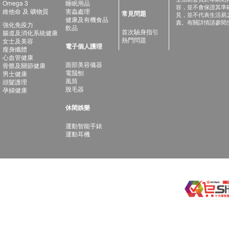
Omega 3
睡眠用品
容，並不會保證其準
維他命 及 礦物質
害蟲處理
常見問題
見，並不代表生活易
健康及有機食品
責。有關詳情請參閱
強化免疫力
飲品
首次驗身指引
腸道及消化系統健康
熱門問題
女士及美容
電子個人護理
瘦身纖體
心血管健康
面部美容儀器
骨骼及關節健康
電鬚刨
男士健康
風筒
頭髮護理
脫毛器
孕婦健康
休閑娛樂
運動智能手錶
運動耳機