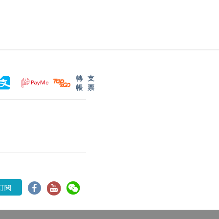
轉
支
帳
票
訂閱