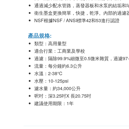
通過減少配水管路，蒸發器板和水泵的結垢和
衛生墨盒更換簡單，快捷，乾淨。內部的過濾
NSF根據NSF / ANSI標準42和53進行認證
產品規格:
類型：高用量型
適合行業：工商業及學校
過濾：隔除99.9%細微至0.5微米雜質，過濾97
流量：每分鐘約6.3公升
水溫：2-38℃
水壓：10-125psi
濾水量：約34,000公升
呎吋：深3.25吋X 長20.75吋
建議使用期限：1年