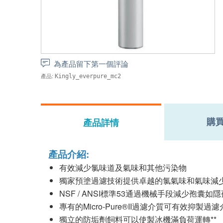
為產品留下第一個評論
產品:
Kingly_everpure_mc2
購
產品詳情
產品介紹:
有效減少氯味道及氣味和其他污染物
獨家預塗過濾技術提供卓越的氯氣味和氣味減少
NSF / ANSI標準53通過機械手段減少孢囊
專有的Micro-Pure®II過濾介質可有效抑
獨立的防垢劑飼料可以使製冰機滿負荷運轉**