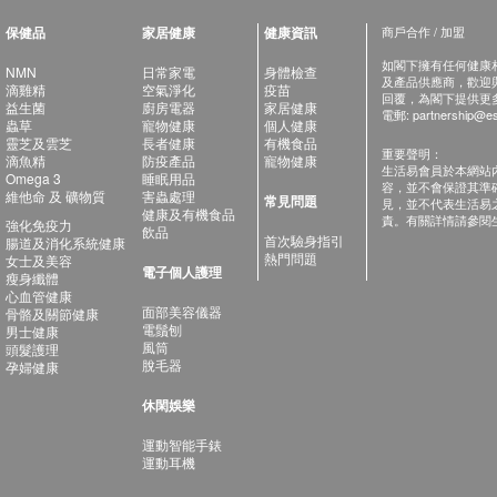
保健品
家居健康
健康資訊
商戶合作 / 加盟
如閣下擁有任何健康相關
NMN
日常家電
身體檢查
及產品供應商，歡迎與健
滴雞精
空氣淨化
疫苗
回覆，為閣下提供更
益生菌
廚房電器
家居健康
電郵:
partnership@es
蟲草
寵物健康
個人健康
靈芝及雲芝
長者健康
有機食品
重要聲明：
滴魚精
防疫產品
寵物健康
生活易會員於本網站
Omega 3
睡眠用品
容，並不會保證其準
維他命 及 礦物質
害蟲處理
常見問題
見，並不代表生活易
健康及有機食品
責。有關詳情請參閱
強化免疫力
飲品
首次驗身指引
腸道及消化系統健康
熱門問題
女士及美容
電子個人護理
瘦身纖體
心血管健康
面部美容儀器
骨骼及關節健康
電鬚刨
男士健康
風筒
頭髮護理
脫毛器
孕婦健康
休閑娛樂
運動智能手錶
運動耳機