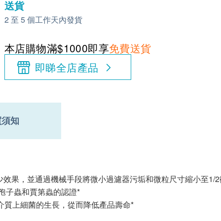
送貨
2 至 5 個工作天內發貨
本店購物滿$1000即享
免費送貨
即睇全店產品
買須知
效果，並通過機械手段將微小過濾器污垢和微粒尺寸縮小至1/2
如隱孢子蟲和賈第蟲的認證*
製過濾介質上細菌的生長，從而降低產品壽命*