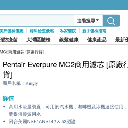
進階搜尋
美邦體檢優惠
婦科檢查優惠
私家醫院
新手體檢指南
預防疫苗
大灣區體檢
銀髮健康
健康產品
最新
ure MC2商用濾芯 [原廠行貨]
Pentair Everpure MC2商用濾芯 [原廠
貨]
商戶名稱：
Kingly
詳情
高用水流量裝置，可用於汽水機，咖啡機及冰機連接使用
間提供優質用水
附合美國NSF/ ANSI 42 & 53認證