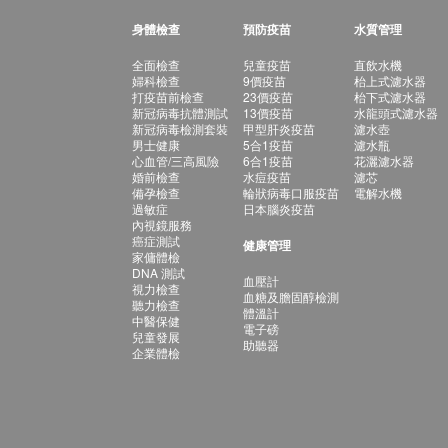
身體檢查
預防疫苗
水質管理
全面檢查
兒童疫苗
直飲水機
婦科檢查
9價疫苗
枱上式濾水器
打疫苗前檢查
23價疫苗
枱下式濾水器
新冠病毒抗體測試
13價疫苗
水龍頭式濾水器
新冠病毒檢測套裝
甲型肝炎疫苗
濾水壺
男士健康
5合1疫苗
濾水瓶
心血管/三高風險
6合1疫苗
花灑濾水器
婚前檢查
水痘疫苗
濾芯
備孕檢查
輪狀病毒口服疫苗
電解水機
過敏症
日本腦炎疫苗
內視鏡服務
癌症測試
健康管理
家傭體檢
DNA 測試
血壓計
視力檢查
血糖及膽固醇檢測
聽力檢查
體溫計
中醫保健
電子磅
兒童發展
助聽器
企業體檢