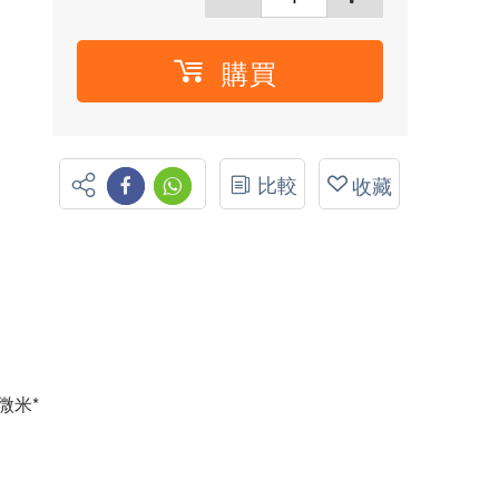
購買
比較
收藏
微米*