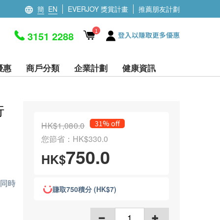
簡
EN
EVERJOY 獎賞計畫
推薦朋友計劃
1
3151 2288
登入以賺取更多優惠
優惠
商戶分類
企業計劃
健康資訊
行
31% off
HK$1,080.0
您節省：HK$330.0
750.0
HK$
，同時
賺取750積分 (HK$7)