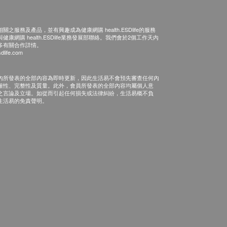
之服務及產品，並有興趣成為健康網購 health.ESDlife的服務
康網購 health.ESDlife業務發展部聯絡。我們會於2個工作天內
多有關合作詳情。
dlife.com
內所發表的全部內容為即時更新，因此生活易不會預先審查任何內
確性、完整性及質量。此外，會員所發表的全部內容均屬個人意
之言論及立場。如從而引起任何損失或法律糾紛，生活易概不負
生活易的免責聲明。