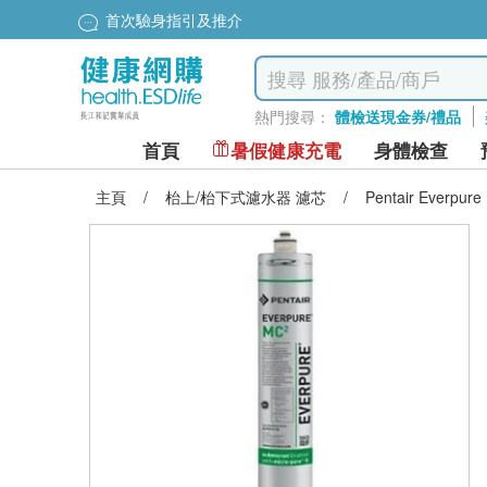
首次驗身指引及推介
熱門搜尋：
體檢送現金券/禮品
首頁
暑假健康充電
身體檢查
主頁
/
枱上/枱下式濾水器 濾芯
/
Pentair Everp