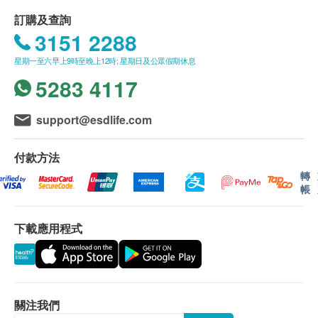
訂購及查詢
產品規格：
3151 2288
材質：PA鉗體，PA鎖，PA鎖螺旋，304 SS鉸鏈
星期一至六早上9時至晚上12時; 星期日及公眾假期休息
桿，304 SS固定墊圈，2 * 304 SS彈簧
5283 4117
產品尺寸：332 x 50 x 55 mm
support@esdlife.com
付款方法
轉
帳
下載應用程式
關注我們