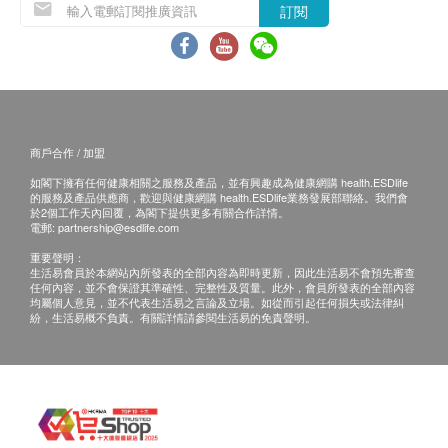
訂閱
商戶合作 / 加盟
如閣下擁有任何健康相關之服務及產品，並有興趣成為健康網購 health.ESDlife
的服務及產品供應商，歡迎與健康網購 health.ESDlife業務發展部聯絡。我們會
於2個工作天內回覆，為閣下提供更多有關合作詳情。
電郵:
partnership@esdlife.com
重要聲明：
生活易會員於本網站內所發表的全部內容為即時更新，因此生活易不會預先審查
任何內容，並不會保證其準確性、完整性及質量。此外，會員所發表的全部內容
均屬個人意見，並不代表生活易之言論及立場。如從而引起任何損失或法律糾
紛，生活易概不負責。有關詳情請參閱生活易的免責聲明。