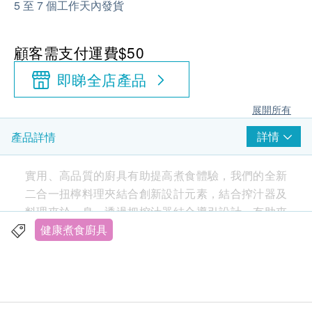
5 至 7 個工作天內發貨
顧客需支付運費$50
即睇全店產品
展開所有
詳情
產品詳情
實用、高品質的廚具有助提高煮食體驗，我們的全新
二合一扭檸料理夾結合創新設計元素，結合搾汁器及
料理夾於一身，透過把榨汁器結合導引設計，有助夾
緊料理夾鉗頭和提升榨汁效能。可助您於料理時亦能
健康煮食廚具
輕易地加入檸檬汁等等的調味原素。3段式固定系統
方便用家處理各種食物及方便存放，帶來更良好的用
戶體驗，使用時更方便，令你的準備過程更順利，從
此愛上煮食！