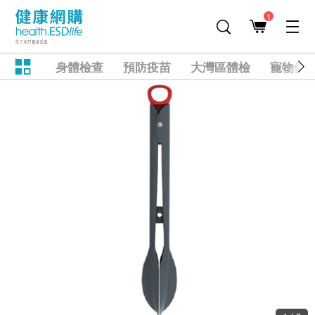
1
身體檢查
預防疫苗
大灣區體檢
寵物健