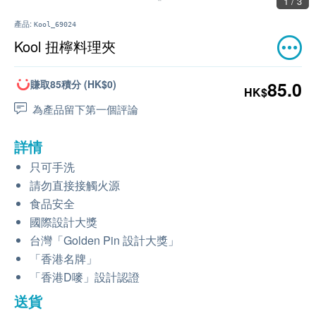
1 / 3
產品:
Kool_69024
Kool 扭檸料理夾
賺取85積分 (HK$0)
85.0
HK$
為產品留下第一個評論
詳情
只可手洗
請勿直接接觸火源
食品安全
國際設計大獎
台灣「Golden Pin 設計大獎」
「香港名牌」
「香港D嘜」設計認證
送貨