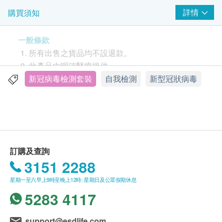
CE 認證
詳情
購買須知
歐盟推薦檢測試劑盒
ISO 認證 – ISO 13485
一般條款
德國 BfArM 和 PEI 認證
所有出售之貨品均不設退款。
獨立包裝
此產品由明確醫療提供。
家中快速檢測
如有任何爭議，明確醫療及健康網購
新冠病毒檢測套裝
自我檢測
新型冠狀病毒
15 分鐘顯示結果
Health.ESDlife 保留最終決議權。
適合人士：
送貨條款
適合任何年齡人士
購買明確醫療產品總額滿HK$300，即可享本地一
適合擔心感染新型冠狀病毒人士
般地區免費送貨服務。賬單總額未滿HK$300需附
訂購及查詢
加HK$40運費。
3151 2288
請注意：
明確醫療將於訂單確定後5-7個工作天內安排發
此產品只適用於初步篩查，結果應配合其他臨床症
星期一至六早上9時至晚上12時; 星期日及公眾假期休息
貨。
狀進行診斷。如果對結果有任何疑問，應立刻尋求
5283 4117
不排除運送時間會因節日而有所影響。當八號烈風
醫生的專業意見。
訊號懸掛或黑色暴雨警告生效時，送貨服務時間將
請勿在未事先諮詢醫護人員的情況下，做出任何與
會延遲。
support@esdlife.com