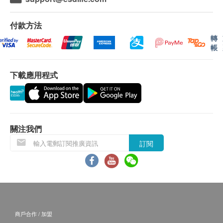
醫學相關的決定。
所有訂單須視乎相關貨品的供應情況再作最後確
如有任何身體不適或出現任何病徵；如發燒、咳
認。倘若供應商未能提供任何訂單上的貨品，健康
付款方法
嗽、流鼻水及喉嚨痛等，亦應立即求醫，以作出適
網購有權拒絕接受該訂單，並且會於送貨前透過電
轉
帳
當的診斷。
話或電郵通知顧客再作安排。
請避免接觸眼睛。如發生意外接觸，請及時用清水
沖洗並向醫護人員求助。
下載應用程式
售後條款
當顧客收取已訂購之貨品時，有責任檢查貨品是否
測試套裝包括：
有損毀情況，一經確認簽收，恕不接受退換。
1組檢測裝置
如有其他損壞或遺漏查詢，顧客必須保留有效收據
1份使用說明
正本，並於送貨後3個工作天內按下列方式聯絡 明
關注我們
1支試管
確醫療 客戶服務部跟進。
訂閱
1個緩衝液瓶
1支收集鼻拭子樣本
免責聲明
本服務/產品由商戶提供。生活易【健康網購
health.ESDlife】並沒有經營或提供本服務/產品。有
關此服務/產品的錯漏或延誤，或因使用此服務/產品而
商戶合作 / 加盟
引致的損失、損害、受傷或法律訴訟，健康網購