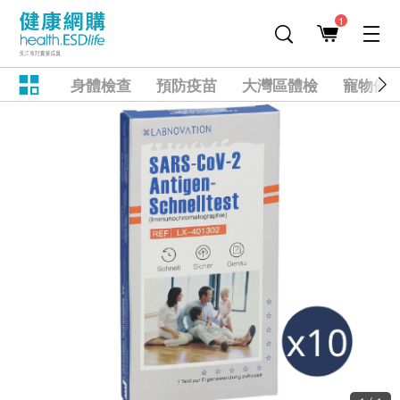
1
身體檢查
預防疫苗
大灣區體檢
寵物健