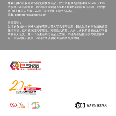
如閣下擁有任何健康相關之服務及產品，並有興趣成為健康網購 health.ESDlife
health.ESDlife概不負責。一切有關的索償或查詢，須
的服務及產品供應商，歡迎與健康網購 health.ESDlife業務發展部聯絡。我們會
向提供服務之體檢中心或商戶提出。
於2個工作天內回覆，為閣下提供更多有關合作詳情。
電郵:
partnership@esdlife.com
重要聲明：
生活易會員於本網站內所發表的全部內容為即時更新，因此生活易不會預先審查
任何內容，並不會保證其準確性、完整性及質量。此外，會員所發表的全部內容
均屬個人意見，並不代表生活易之言論及立場。如從而引起任何損失或法律糾
使用方法：
紛，生活易概不負責。有關詳情請參閱生活易的免責聲明。