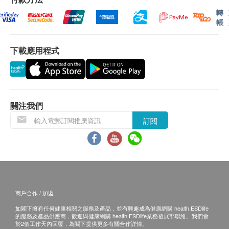
區、沒有升降機設備之收貨地點)。不接受郵政信
轉
帳
箱地址。收件地址必須有人簽收，並不可置於單位
門口或大堂。
下載應用程式
不排除運送時間會因節日而有所影響。當八號烈風
訊號懸掛或黑色暴雨警告生效時，送貨服務時間將
會延遲。
所有訂單須視乎相關貨品的供應情況再作最後確
認。倘若健康網購health.ESDlife未能提供任何訂
關注我們
單上的貨品，健康網購health.ESDlife有權拒絕接
訂閱
受該訂單，並且會於送貨前透過電話或電郵通知顧
客再作安排。
退換條款：
當顧客收取已訂購之貨品時，有責任檢查貨品是否
商戶合作 / 加盟
有損毀情況，一經確認簽收，恕不接受退換。
如閣下擁有任何健康相關之服務及產品，並有興趣成為健康網購 health.ESDlife
如有其他損壞或遺漏查詢，顧客必須保留有效收據
的服務及產品供應商，歡迎與健康網購 health.ESDlife業務發展部聯絡。我們會
正本，並於送貨後3個工作天內聯絡 健康網購
於2個工作天內回覆，為閣下提供更多有關合作詳情。