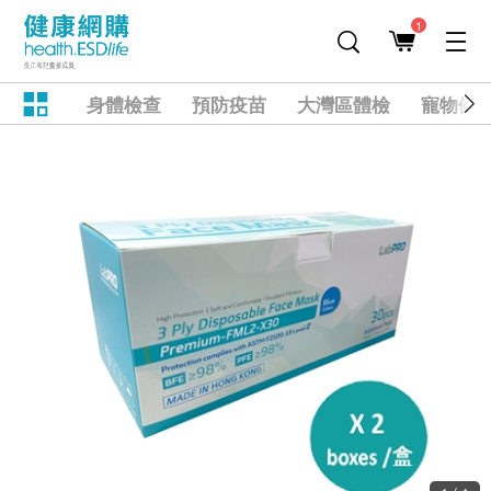
1
身體檢查
預防疫苗
大灣區體檢
寵物健