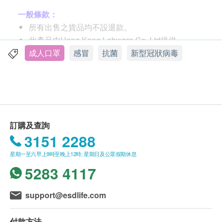
高防護
一般條款：
有效阻隔細菌，微粒，飛沬，血液
所有出售之貨品均不設退款。
減低受細菌感染的風險
此產品由Hong Kong Labware Co. Ltd提供。
三層口罩
如有任何爭議，Hong Kong Labware Co. Ltd及健
成人口罩
感冒
抗菌
新型冠狀病毒
康網購health.ESDlife保留最終決議權。
口罩尺寸：
購買口罩不可使用eDollar 及不會獲取現金回贈
17.5cm x 9.5cm
送貨條款：
適用人士：
購買
Hong Kong Labware
產品總額滿HK$150，
訂購及查詢
成人
即可享本地免費送貨服務。賬單總額未滿HK150需
3151 2288
附加HK$60運費。<
按此選購
其他產品>
星期一至六早上9時至晚上12時; 星期日及公眾假期休息
顧客可安排貨件於就近
順豐網點
自取。
5283 4117
我們將於確定訂單後2-4個工作天內安排發貨。
爲减少居家接觸，由8月2日起，慈雲山住宅維持暫
停上門收派服務，其他地區住宅時效或受影響，直
support@esdlife.com
至另行通告。
送貨服務僅限於香港地區 (不包括離島、邊境禁
付款方法