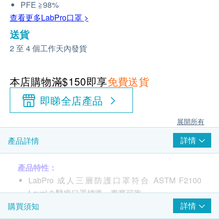
PFE ≧98%
查看更多LabPro口罩 >
送貨
2 至 4 個工作天內發貨
本店購物滿$150即享
免費送貨
即睇全店產品
展開所有
詳情
產品詳情
產品特性：
LabPro 成人三層防護口罩符合 ASTM F2100
Level 2 醫療口罩標準，專業可靠
細菌過濾效率(BFE)及微粒子過濾效率(PFE)高達
詳情
購買須知
98%