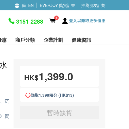
簡
EN
EVERJOY 獎賞計畫
推薦朋友計劃
1
3151 2288
登入以賺取更多優惠
優惠
商戶分類
企業計劃
健康資訊
配水
1,399.0
HK$
賺取1,399積分 (HK$13)
味、沉
暫時缺貨
可》資