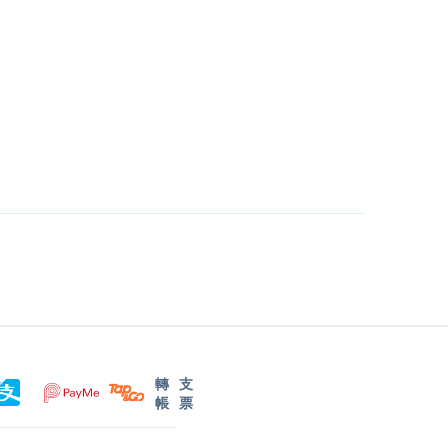
轉
支
帳
票