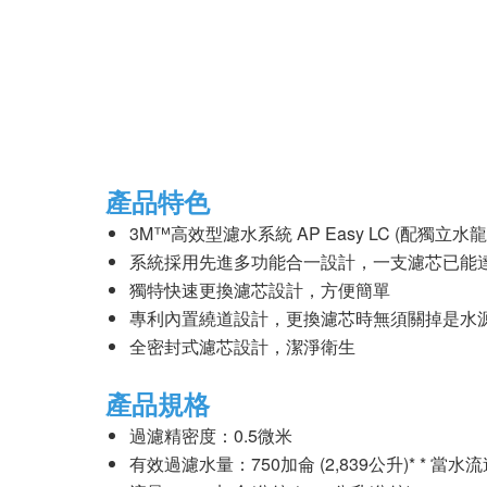
產品特色
3M™高效型濾水系統 AP Easy LC (配
系統採用先進多功能合一設計，一支濾芯已能
獨特快速更換濾芯設計，方便簡單
專利內置繞道設計，更換濾芯時無須關掉是水
全密封式濾芯設計，潔淨衛生
產品規格
過濾精密度：0.5微米
有效過濾水量：750加侖 (2,839公升)*