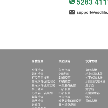
5283 411
support@esdlife
身體檢查
預防疫苗
水質管理
全面檢查
兒童疫苗
直飲水機
婦科檢查
9價疫苗
枱上式濾水器
打疫苗前檢查
23價疫苗
枱下式濾水器
新冠病毒抗體測試
13價疫苗
水龍頭式濾水器
新冠病毒檢測套裝
甲型肝炎疫苗
濾水壺
男士健康
5合1疫苗
濾水瓶
心血管/三高風險
6合1疫苗
花灑濾水器
婚前檢查
水痘疫苗
濾芯
備孕檢查
輪狀病毒口服疫苗
電解水機
過敏症
日本腦炎疫苗