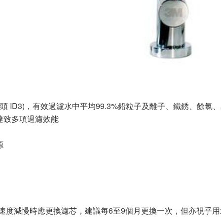
獨立水龍頭 ID3)，有效過濾水中平均99.3%鉛粒子及離子、鐵銹、
達致多項過濾效能
源
 * 當水流速度減慢時應更換濾芯，建議每6至9個月更換一次，但亦