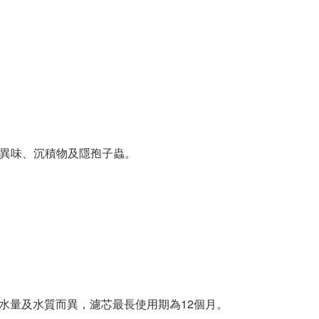
餘氯、異味、沉積物及隱孢子蟲。
視乎用水量及水質而異，濾芯最長使用期為12個月。