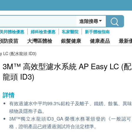
進階搜尋
美邦體檢優惠
婦科檢查優惠
私家醫院
新手體檢指南
預防疫苗
大灣區體檢
銀髮健康
健康產品
最新
 LC (配水龍頭 ID3)
3M™ 高效型濾水系統 AP Easy LC (
龍頭 ID3)
詳情
有效過濾水中平均99.3%鉛粒子及離子、鐵銹、餘氯、異
積物及隱孢子蟲。
3M™獨立水龍頭ID3_GA 榮獲水務署頒發的《一般認
格，證明產品已經通過測試符合法定標準。