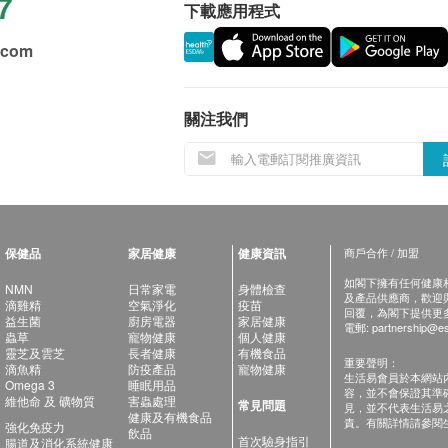
7
下載應用程式
.com
關注我們
保健品
家居健康
健康資訊
商戶合作 / 加盟
如閣下擁有任何健康相關
NMN
日常家電
身體檢查
及產品供應商，歡迎與健
滴雞精
空氣淨化
疫苗
回覆，為閣下提供更
益生菌
廚房電器
家居健康
電郵:
partnership@es
蟲草
寵物健康
個人健康
靈芝及雲芝
長者健康
有機食品
重要聲明：
滴魚精
防疫產品
寵物健康
生活易會員於本網站
Omega 3
睡眠用品
容，並不會保證其準
維他命 及 礦物質
害蟲處理
常見問題
見，並不代表生活易
健康及有機食品
責。有關詳情請參閱
強化免疫力
飲品
首次驗身指引
腸道及消化系統健康