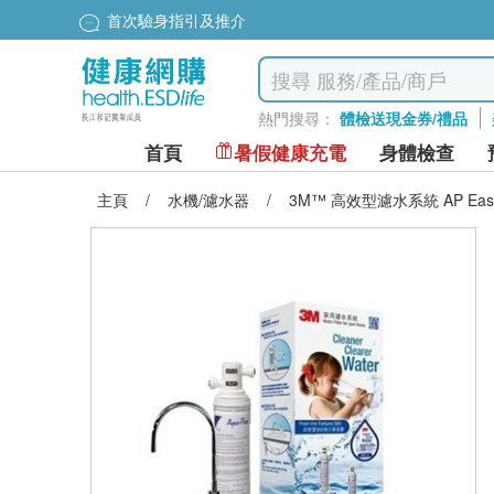
首次驗身指引及推介
熱門搜尋：
體檢送現金券/禮品
首頁
暑假健康充電
身體檢查
主頁
/
水機/濾水器
/
3M™ 高效型濾水系統 AP Easy