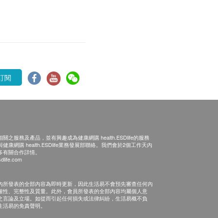
訂閱
之服務及產品，並有興趣成為健康網購 health.ESDlife的服務
康網購 health.ESDlife業務發展部聯絡。我們會於2個工作天內
多有關合作詳情。
dlife.com
內所發表的全部內容為即時更新，因此生活易不會預先審查任何內
確性、完整性及質量。此外，會員所發表的全部內容均屬個人意
之言論及立場。如從而引起任何損失或法律糾紛，生活易概不負
生活易的免責聲明。