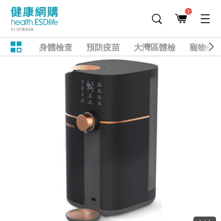
1
身體檢查
預防疫苗
大灣區體檢
寵物健