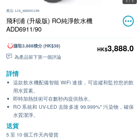
1 / 1
產品:
LCG_ADD691190
飛利浦 (升級版) RO純淨飲水機
ADD6911/90
賺取3,888積分 (HK$38)
3,888.0
HK$
為產品留下第一個評論
詳情
這款飲水機配備智能 WiFi 連接，可追縱和監控您的飲
用水質素。
即時加熱技術可在數秒內提供熱水。
RO 系統和 UV-LED 去除多達 99.999%* 污染物，確保
水質潔淨。
送貨
5 至 10 個工作天內發貨