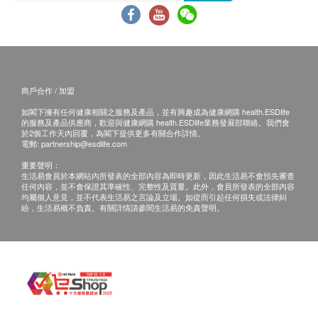
商戶合作 / 加盟
如閣下擁有任何健康相關之服務及產品，並有興趣成為健康網購 health.ESDlife
的服務及產品供應商，歡迎與健康網購 health.ESDlife業務發展部聯絡。我們會
於2個工作天內回覆，為閣下提供更多有關合作詳情。
電郵:
partnership@esdlife.com
重要聲明：
生活易會員於本網站內所發表的全部內容為即時更新，因此生活易不會預先審查
任何內容，並不會保證其準確性、完整性及質量。此外，會員所發表的全部內容
均屬個人意見，並不代表生活易之言論及立場。如從而引起任何損失或法律糾
紛，生活易概不負責。有關詳情請參閱生活易的免責聲明。