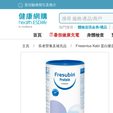
首次驗身指引及推介
熱門搜尋：
體檢送現金券/禮品
首頁
暑假健康充電
身體檢查
主頁
/
長者營養及補充品
/
Fresenius Kabi 蛋