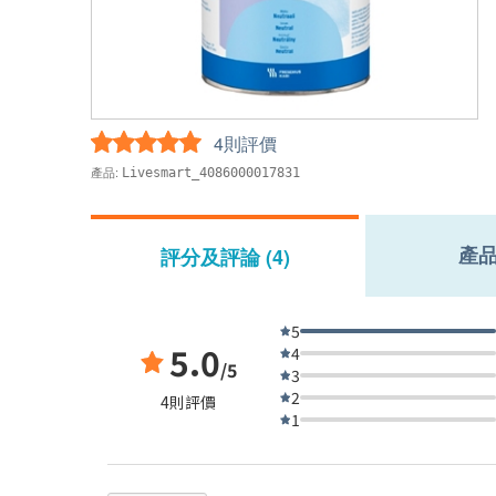
4則評價
產品:
Livesmart_4086000017831
產
評分及評論 (4)
5
5.0
4
/5
3
2
4則評價
1