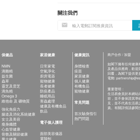
關注我們
保健品
家居健康
健康資訊
商戶合作 / 加盟
如閣下擁有任何健康相關
NMN
日常家電
身體檢查
及產品供應商，歡迎與健
滴雞精
空氣淨化
疫苗
回覆，為閣下提供更
益生菌
廚房電器
家居健康
電郵:
partnership@es
蟲草
寵物健康
個人健康
靈芝及雲芝
長者健康
有機食品
重要聲明：
滴魚精
防疫產品
寵物健康
生活易會員於本網站
Omega 3
睡眠用品
容，並不會保證其準
維他命 及 礦物質
害蟲處理
常見問題
見，並不代表生活易
健康及有機食品
責。有關詳情請參閱
強化免疫力
飲品
首次驗身指引
腸道及消化系統健康
熱門問題
女士及美容
電子個人護理
瘦身纖體
心血管健康
面部美容儀器
骨骼及關節健康
電鬚刨
男士健康