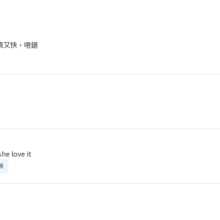
貨又快，唔錯
he love it
暢