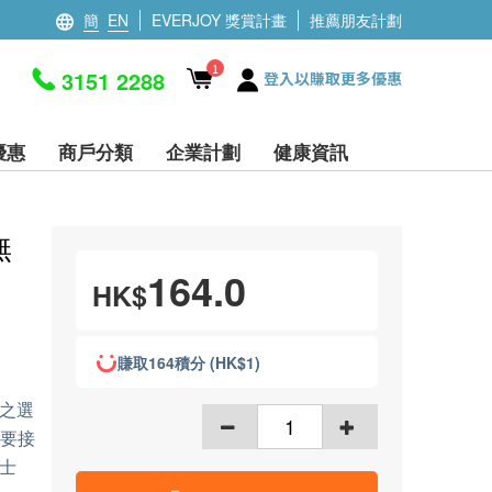
簡
EN
EVERJOY 獎賞計畫
推薦朋友計劃
1
3151 2288
登入以賺取更多優惠
優惠
商戶分類
企業計劃
健康資訊
無
164.0
HK$
賺取164積分 (HK$1)
之選
需要接
士