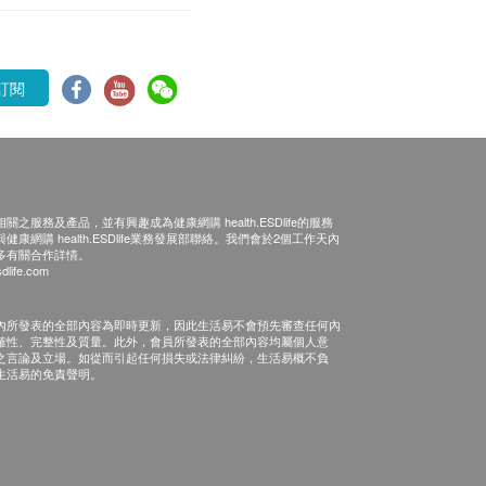
訂閱
之服務及產品，並有興趣成為健康網購 health.ESDlife的服務
康網購 health.ESDlife業務發展部聯絡。我們會於2個工作天內
多有關合作詳情。
dlife.com
內所發表的全部內容為即時更新，因此生活易不會預先審查任何內
確性、完整性及質量。此外，會員所發表的全部內容均屬個人意
之言論及立場。如從而引起任何損失或法律糾紛，生活易概不負
生活易的免責聲明。