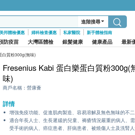
進階搜尋
美邦體檢優惠
婦科檢查優惠
私家醫院
新手體檢指南
預防疫苗
大灣區體檢
銀髮健康
健康產品
最新
白樂蛋白質粉300g(無味)
Fresenius Kabi 蛋白樂蛋白質粉300g(
味)
商戶名稱：
營康薈
詳情
增強免疫功能、促進肌肉製造、容易溶解及無色無味的不二
適合年長人士、生長遲緩的兒童、褥瘡情況嚴重的病人、
受手術的病人、癌症患者、肝病患者、被燒傷人士及洗腎人