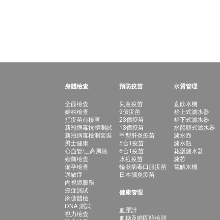
身體檢查
預防疫苗
水質管理
全面檢查
兒童疫苗
直飲水機
婦科檢查
9價疫苗
枱上式濾水器
打疫苗前檢查
23價疫苗
枱下式濾水器
新冠病毒抗體測試
13價疫苗
水龍頭式濾水器
新冠病毒檢測套裝
甲型肝炎疫苗
濾水壺
男士健康
5合1疫苗
濾水瓶
心血管/三高風險
6合1疫苗
花灑濾水器
婚前檢查
水痘疫苗
濾芯
備孕檢查
輪狀病毒口服疫苗
電解水機
過敏症
日本腦炎疫苗
內視鏡服務
癌症測試
健康管理
家傭體檢
DNA 測試
血壓計
視力檢查
血糖及膽固醇檢測