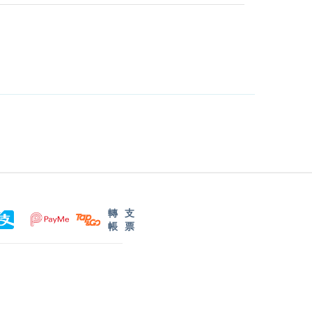
轉
支
帳
票