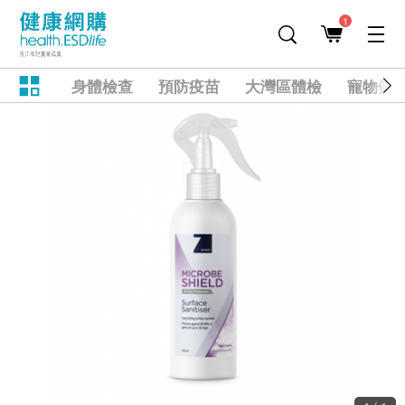
1
身體檢查
預防疫苗
大灣區體檢
寵物健