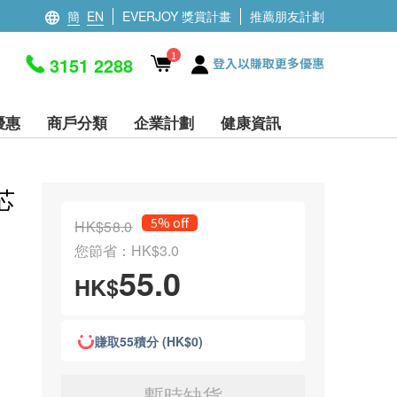
簡
EN
EVERJOY 獎賞計畫
推薦朋友計劃
1
3151 2288
登入以賺取更多優惠
優惠
商戶分類
企業計劃
健康資訊
濾芯
5% off
HK$58.0
您節省：HK$3.0
55.0
HK$
賺取55積分 (HK$0)
暫時缺貨