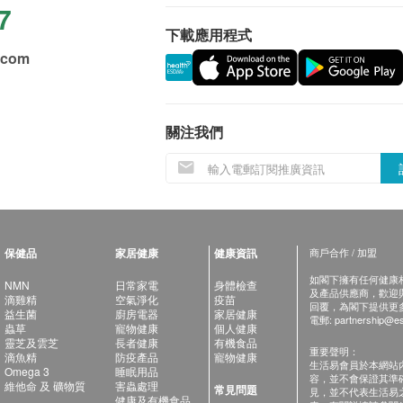
7
下載應用程式
.com
關注我們
保健品
家居健康
健康資訊
商戶合作 / 加盟
如閣下擁有任何健康相關
NMN
日常家電
身體檢查
及產品供應商，歡迎與健
滴雞精
空氣淨化
疫苗
回覆，為閣下提供更
益生菌
廚房電器
家居健康
電郵:
partnership@es
蟲草
寵物健康
個人健康
靈芝及雲芝
長者健康
有機食品
重要聲明：
滴魚精
防疫產品
寵物健康
生活易會員於本網站
Omega 3
睡眠用品
容，並不會保證其準
維他命 及 礦物質
害蟲處理
常見問題
見，並不代表生活易
健康及有機食品