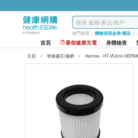
熱門搜尋：
體檢送現金券/禮品
首頁
暑假健康充電
身體檢查
主頁
/
替換濾芯/濾網
/
Harrow - HT-VC616 H