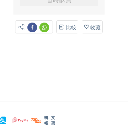
比較
收藏
轉
支
帳
票