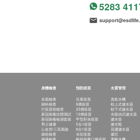
5283 411
support@esdlife
身體檢查
預防疫苗
水質管理
全面檢查
兒童疫苗
直飲水機
婦科檢查
9價疫苗
枱上式濾水器
打疫苗前檢查
23價疫苗
枱下式濾水器
新冠病毒抗體測試
13價疫苗
水龍頭式濾水器
新冠病毒檢測套裝
甲型肝炎疫苗
濾水壺
男士健康
5合1疫苗
濾水瓶
心血管/三高風險
6合1疫苗
花灑濾水器
婚前檢查
水痘疫苗
濾芯
備孕檢查
輪狀病毒口服疫苗
電解水機