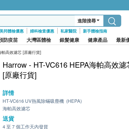
進階搜尋
美邦體檢優惠
婦科檢查優惠
私家醫院
新手體檢指南
預防疫苗
大灣區體檢
銀髮健康
健康產品
最新
EPA海帕高效濾芯 [原廠行貨]
Harrow - HT-VC616 HEPA海帕高效
[原廠行貨]
詳情
HT-VC616 UV熱風除蟎吸塵機 (HEPA)
海帕高效濾芯
送貨
4 至 7 個工作天內發貨