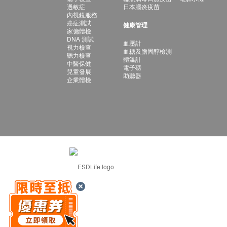
過敏症
日本腦炎疫苗
內視鏡服務
癌症測試
健康管理
家傭體檢
DNA 測試
血壓計
視力檢查
血糖及膽固醇檢測
聽力檢查
體溫計
中醫保健
電子磅
兒童發展
助聽器
企業體檢