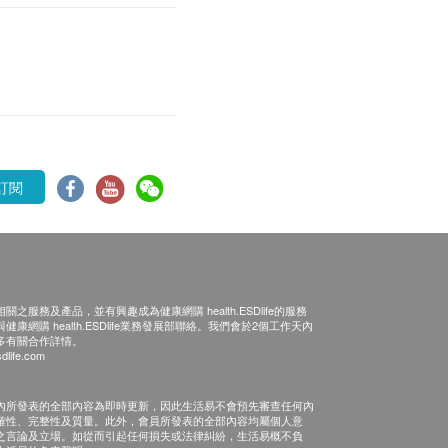
訂閱
之服務及產品，並有興趣成為健康網購 health.ESDlife的服務
康網購 health.ESDlife業務發展部聯絡。我們會於2個工作天內
多有關合作詳情。
dlife.com
內所發表的全部內容為即時更新，因此生活易不會預先審查任何內
確性、完整性及質量。此外，會員所發表的全部內容均屬個人意
之言論及立場。如從而引起任何損失或法律糾紛，生活易概不負