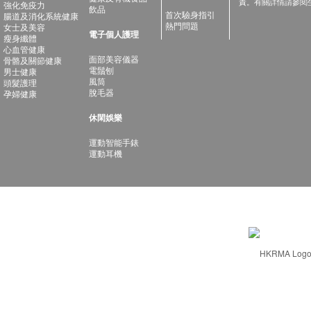
責。有關詳情請參閱
強化免疫力
飲品
首次驗身指引
腸道及消化系統健康
熱門問題
女士及美容
電子個人護理
瘦身纖體
心血管健康
面部美容儀器
骨骼及關節健康
電鬚刨
男士健康
風筒
頭髮護理
脫毛器
孕婦健康
休閑娛樂
運動智能手錶
運動耳機