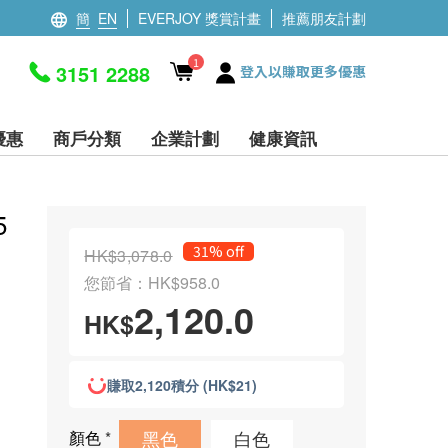
簡
EN
EVERJOY 獎賞計畫
推薦朋友計劃
1
3151 2288
登入以賺取更多優惠
優惠
商戶分類
企業計劃
健康資訊
5
31% off
HK$3,078.0
您節省：HK$958.0
2,120.0
HK$
賺取2,120積分 (HK$21)
黑色
白色
顏色
*