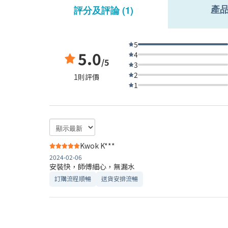
產
評分及評論 (1)
5
5.0
4
/5
3
2
1則評價
1
Kwok K***
2024-02-06
安裝快，師傅細心，無漏水
訂購流程順暢
送貨安排流暢