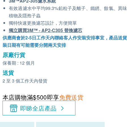
3M™AP2-305濾水系統
有效過濾水中平均99.3%鉛粒子及離子、鐵銹、餘氯、異
積物及隱孢子蟲
獨特快速更換濾芯設計，方便簡單
獨立購買3M™ - AP2-C305 替換濾芯
供應商會於2-5日工作天內聯絡客人作安裝安排事宜，產品送
裝日期有可能需要分開兩天安排
原廠行貨
保養期 : 12 個月
送貨
2 至 3 個工作天內發貨
本店購物滿$500即享
免費送貨
即睇全店產品