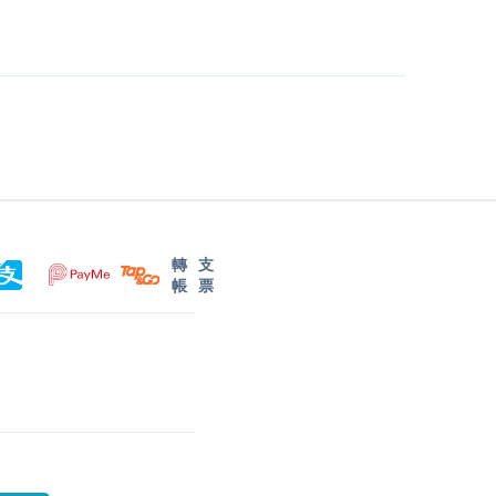
轉
支
帳
票