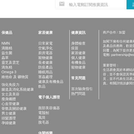
保健品
家居健康
健康資訊
商戶合作 / 加盟
如閣下擁有任何健康相關
NMN
日常家電
身體檢查
及產品供應商，歡迎與健
滴雞精
空氣淨化
疫苗
回覆，為閣下提供更
益生菌
廚房電器
家居健康
電郵:
partnership@es
蟲草
寵物健康
個人健康
靈芝及雲芝
長者健康
有機食品
重要聲明：
滴魚精
防疫產品
寵物健康
生活易會員於本網站
Omega 3
睡眠用品
容，並不會保證其準
維他命 及 礦物質
害蟲處理
常見問題
見，並不代表生活易
健康及有機食品
責。有關詳情請參閱
強化免疫力
飲品
首次驗身指引
腸道及消化系統健康
熱門問題
女士及美容
電子個人護理
瘦身纖體
心血管健康
面部美容儀器
骨骼及關節健康
電鬚刨
男士健康
風筒
頭髮護理
脫毛器
孕婦健康
休閑娛樂