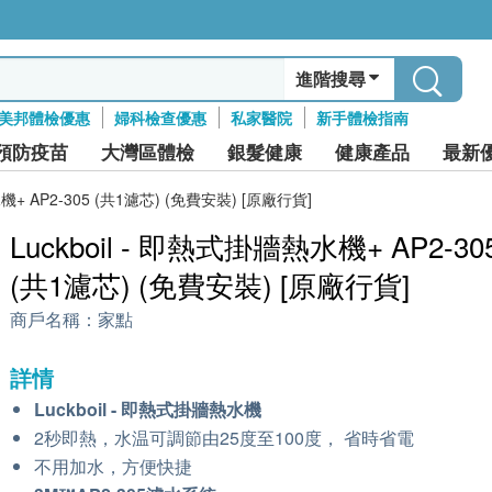
進階搜尋
美邦體檢優惠
婦科檢查優惠
私家醫院
新手體檢指南
預防疫苗
大灣區體檢
銀髮健康
健康產品
最新
水機+ AP2-305 (共1濾芯) (免費安裝) [原廠行貨]
Luckboil - 即熱式掛牆熱水機+ AP2-30
(共1濾芯) (免費安裝) [原廠行貨]
商戶名稱：
家點
詳情
Luckboil - 即熱式掛牆熱水機
2秒即熱，水温可調節由25度至100度， 省時省電
不用加水，方便快捷