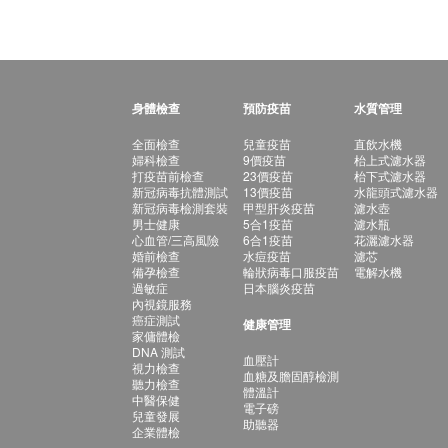
身體檢查
預防疫苗
水質管理
全面檢查
兒童疫苗
直飲水機
婦科檢查
9價疫苗
枱上式濾水器
打疫苗前檢查
23價疫苗
枱下式濾水器
新冠病毒抗體測試
13價疫苗
水龍頭式濾水器
新冠病毒檢測套裝
甲型肝炎疫苗
濾水壺
男士健康
5合1疫苗
濾水瓶
心血管/三高風險
6合1疫苗
花灑濾水器
婚前檢查
水痘疫苗
濾芯
備孕檢查
輪狀病毒口服疫苗
電解水機
過敏症
日本腦炎疫苗
內視鏡服務
癌症測試
健康管理
家傭體檢
DNA 測試
血壓計
視力檢查
血糖及膽固醇檢測
聽力檢查
體溫計
中醫保健
電子磅
兒童發展
助聽器
企業體檢