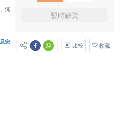
味、沉
暫時缺貨
貨及安
比較
收藏