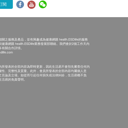
訂閱
之服務及產品，並有興趣成為健康網購 health.ESDlife的服務
康網購 health.ESDlife業務發展部聯絡。我們會於2個工作天內
多有關合作詳情。
dlife.com
內所發表的全部內容為即時更新，因此生活易不會預先審查任何內
確性、完整性及質量。此外，會員所發表的全部內容均屬個人意
之言論及立場。如從而引起任何損失或法律糾紛，生活易概不負
生活易的免責聲明。