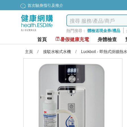
首次驗身指引及推介
熱門搜尋：
體檢送現金券/禮品
首頁
暑假健康充電
身體檢查
主頁
/
接駁水喉式水機
/
Luckboil - 即熱式掛牆熱