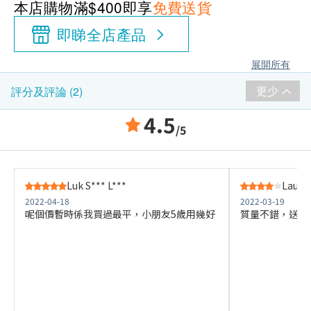
本店購物滿$400即享
免費送貨
即睇全店產品
展開所有
更少
評分及評論 (2)
4.5
/5
Luk S*** L***
Lau B
2022-04-18
2022-03-19
呢個價暫時係我買過最平，小朋友5歲用幾好
質量不錯，送貨