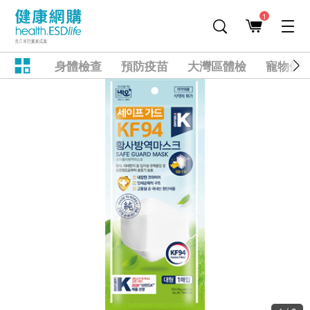
1
身體檢查
預防疫苗
大灣區體檢
寵物健