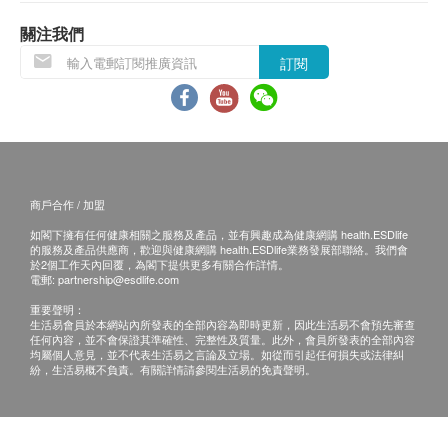
退換條款：
關注我們
當顧客收取已訂購之貨品時，有責任檢查貨品是否
訂閱
有損毀情況，一經確認簽收，恕不接受退換。
退換產品必須包裝完整，如退換之產品有任何殘缺
或過期退回，供應商有權不受理。
如有其他損壞或遺漏查詢，顧客必須保留有效收據
正本，並於送貨後3個工作天內按下列方式聯絡健
商戶合作 / 加盟
康網購health.ESDlife客戶服務部跟進。
如閣下擁有任何健康相關之服務及產品，並有興趣成為健康網購 health.ESDlife
的服務及產品供應商，歡迎與健康網購 health.ESDlife業務發展部聯絡。我們會
於2個工作天內回覆，為閣下提供更多有關合作詳情。
電郵:
partnership@esdlife.com
重要聲明：
生活易會員於本網站內所發表的全部內容為即時更新，因此生活易不會預先審查
任何內容，並不會保證其準確性、完整性及質量。此外，會員所發表的全部內容
均屬個人意見，並不代表生活易之言論及立場。如從而引起任何損失或法律糾
紛，生活易概不負責。有關詳情請參閱生活易的免責聲明。