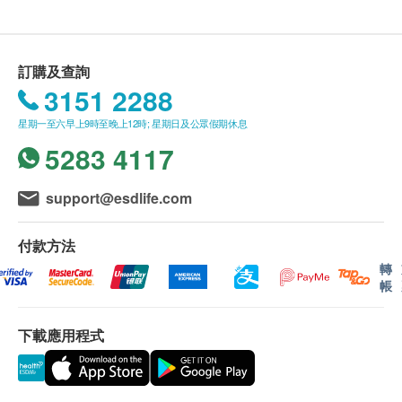
送貨條款：
購買Back/Citizen/Senteq產品總額滿HK$400，即
可享本地免費送貨服務。賬單總額未滿HK$400需
訂購及查詢
附加HK$30運費。
3151 2288
我們將於確定訂單後3個工作天內安排發貨。
星期一至六早上9時至晚上12時; 星期日及公眾假期休息
不排除運送時間會因節日而有所影響。當八號烈風
5283 4117
訊號懸掛或黑色暴雨警告生效時，送貨服務時間將
會延遲。
所有訂單須視乎相關貨品的供應情況再作最後確
support@esdlife.com
認。倘若健康網購health.ESDlife未能提供任何訂
單上的貨品，健康網購health.ESDlife有權拒絕接
付款方法
受該訂單，並且會於送貨前透過電話或電郵通知顧
轉
帳
客再作安排。
下載應用程式
保用條款：
貨品質量保證，於顧客收到產品當日起計，使用期
應最少有12個月或以上。