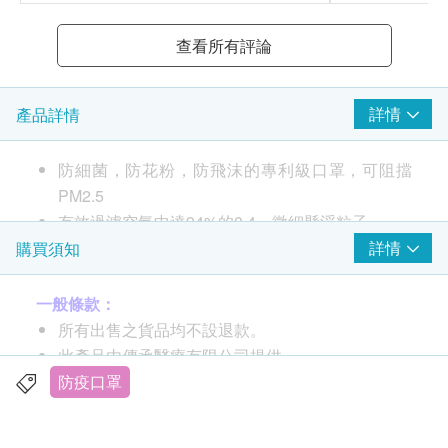
查看所有評論
詳情
產品詳情
防細菌，防花粉，防飛沫的專利級口罩，可阻擋
PM2.5
有效過濾空氣中達94%的0.4㎛微細懸浮粒子
舒適的人體工學3D設計 透氣舒適
詳情
購買須知
柔軟鼻托 立體剪裁
韓國食品醫藥品安全處認證 (KFDA)
一般條款：
獨立包裝
所有出售之貨品均不設退款。
韓國製造
此產品由傳承醫療有限公司提供。
如有任何爭議，傳承醫療有限公司及健康網購
防疫口罩
health.ESDlife保留最終決議權。