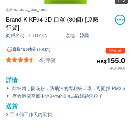
1 / 3
產品:
MedsCare_BANK_00002
Brand-K KF94 3D 口罩 (30個) [原廠
行貨]
商戶名稱：
CITIZEN
產地：
韓國
賺取155積分 (HK$1)
22% off
155.0
2則評價
HK$
HK$199.0
詳情
防細菌，防花粉，防飛沫的專利級口罩，可阻擋 PM2.5
有效過濾空氣中達94%的0.4㎛微細懸浮粒子
送貨
2 至 3 個工作天內發貨