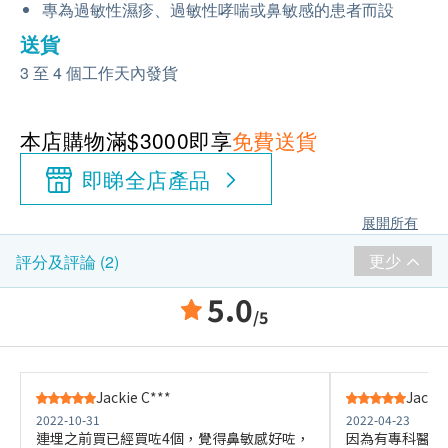
專為過敏性濕疹、過敏性哮喘或鼻敏感的患者而設
送貨
3 至 4 個工作天內發貨
本店購物滿$3000即享
免費送貨
即睇全店產品
展開所有
更少
評分及評論 (2)
5.0
/5
Jackie C***
Jackie
2022-10-31
2022-04-23
連埋之前買已經買咗4個，覺得鼻敏感好咗，
因為有專科醫生