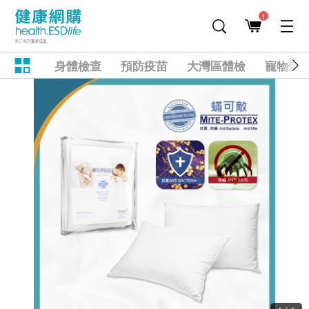
1
身體檢查
預防疫苗
大灣區體檢
寵物健