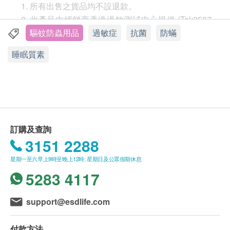
所有出售之貨品均不設退款。
抗菌：有效抑制 「金黃葡萄球菌」和「克雷伯氏
此產品由經銷商香港過敏測試中心提供 (Tel:2587
肺炎菌」，抗菌表現非常理想
1022/2587 1038)。
驅蚊防蟲用品
過敏症
抗菌
防蟎
防蟎：完全斷絕塵蟎穿過
如有任何爭議，香港過敏測試中心及健康網購
不含被歐盟禁用偶氮染料、不含甲醛
睡眠質素
health.ESDlife保留最終決議權。
經過10次洗濯後沒有嚴重縮水及變色等情況
專為過敏性濕疹、過敏性哮喘或鼻敏感的患者而設
送貸：
產品總額滿HK$3000，即可享香港一般地區免費
送貨服務。賬單總額未滿HK$3000需附加HK$100
運費。
訂購及查詢
我們將於確定訂單後7個工作天內安排發貨。
3151 2288
不排除運送時間會因節日而有所影響。當八號烈風
星期一至六早上9時至晚上12時; 星期日及公眾假期休息
訊號懸掛或黑色暴雨警告生效時，送貨服務時間將
5283 4117
會延遲。
所有訂單須視乎相關貨品的供應情況再作最後確
support@esdlife.com
認。倘若健康網購health.ESDlife未能提供任何訂
單上的貨品，健康網購health.ESDlife有權拒絕接
付款方法