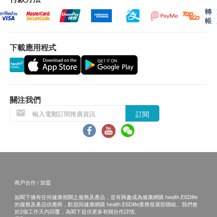
受該訂單，並且會於送貨前透過電話或電郵通知顧
轉
客再作安排。
帳
換貨服務：
下載應用程式
當顧客收取已訂購之貨品時，有責任檢查貨品是否
有損毀情況，一經確認簽收或開封後，恕不接受退
換。
退換產品必須包裝完整，如退換之產品有任何殘缺
關注我們
或過期退回，供應商有權不受理。
訂閱
如有其他損壞或遺漏查詢，顧客必須保留有效收據
正本，並於送貨後3個工作天內按下列方式聯絡香
港過敏測試中心跟進。
商戶合作 / 加盟
如閣下擁有任何健康相關之服務及產品，並有興趣成為健康網購 health.ESDlife
的服務及產品供應商，歡迎與健康網購 health.ESDlife業務發展部聯絡。我們會
於2個工作天內回覆，為閣下提供更多有關合作詳情。