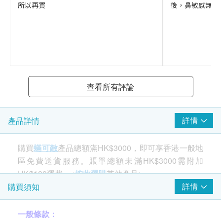
所以再買
後，鼻敏感無咁
查看所有評論
詳情
產品詳情
購買
蟎可敵
產品總額滿HK$3000，即可享香港一般地
區免費送貨服務。賬單總額未滿HK$3000需附加
HK$100運費。<
按此選購
其他產品>
詳情
購買須知
產品特性：
一般條款：
消委會於「抗菌、防蟎」功能檢測表現總評分最高