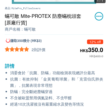
1 / 1
產品:
MitePro_PillowCovers
蟎可敵 Mite-PROTEX 防塵蟎枕頭套
[原廠行貨]
商戶名稱：
蟎可敵
賺取350積分 (HK$3)
12% off
350.0
2則評價
HK$
HK$400.0
詳情
消委會於「抗菌、防蟎」功能檢測表現總評分最高
抗菌：有效抑制 「金黃葡萄球菌」和「克雷伯氏肺炎
菌」，抗菌表現非常理想
防蟎：完全斷絕塵蟎穿過
不含被歐盟禁用偶氮染料、不含甲醛
經過10次洗濯後沒有嚴重縮水及變色等情況