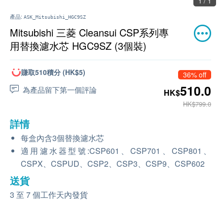
1 / 1
產品:
ASK_Mitsubishi_HGC9SZ
Mitsubishi 三菱 Cleansui CSP系列專
用替換濾水芯 HGC9SZ (3個裝)
賺取510積分 (HK$5)
36% off
510.0
為產品留下第一個評論
HK$
HK$799.0
詳情
每盒內含3個替換濾水芯
適用濾水器型號:CSP601、CSP701、CSP801、
CSPX、CSPUD、CSP2、CSP3、CSP9、CSP602
送貨
3 至 7 個工作天內發貨