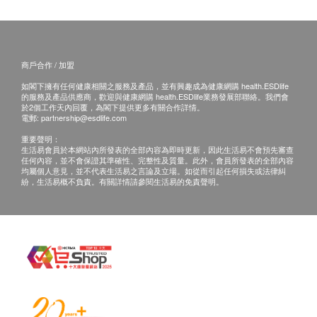
商戶合作 / 加盟
如閣下擁有任何健康相關之服務及產品，並有興趣成為健康網購 health.ESDlife
的服務及產品供應商，歡迎與健康網購 health.ESDlife業務發展部聯絡。我們會
於2個工作天內回覆，為閣下提供更多有關合作詳情。
電郵:
partnership@esdlife.com
重要聲明：
生活易會員於本網站內所發表的全部內容為即時更新，因此生活易不會預先審查
任何內容，並不會保證其準確性、完整性及質量。此外，會員所發表的全部內容
均屬個人意見，並不代表生活易之言論及立場。如從而引起任何損失或法律糾
紛，生活易概不負責。有關詳情請參閱生活易的免責聲明。