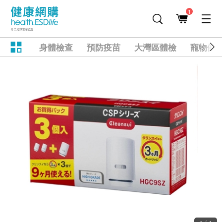
1
身體檢查
預防疫苗
大灣區體檢
寵物健