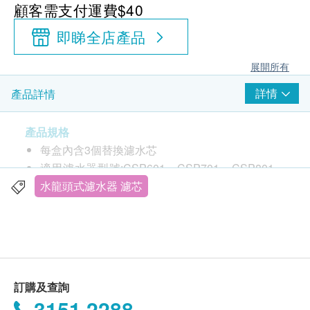
顧客需支付運費$40
即睇全店產品
展開所有
詳情
產品詳情
產品規格
每盒內含3個替換濾水芯
適用濾水器型號:CSP601、CSP701、CSP801、
CSPX、CSPUD、CSP2、CSP3、CSP9、
水龍頭式濾水器 濾芯
CSP602
訂購及查詢
3151 2288