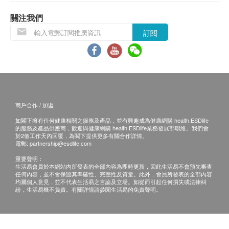
換貨安排
關注我們
1. 當顧客收取已訂購之貨品時，有責任檢查貨品
是否有損毀情況，一經確認簽收，恕不接受退換。
訂閱
2. 退換產品必須包裝完整，如退換之產品有任何
殘缺或過期退回，供應商有權不受理。
3. 如有其他損壞或遺漏查詢，顧客必須保留有效
收據正本，並於送貨後3個工作天內按下列方式聯絡
寵•家•人 生活館客戶服務部跟進。
商戶合作 / 加盟
電郵: order@momoclub.hk
如閣下擁有任何健康相關之服務及產品，並有興趣成為健康網購 health.ESDlife
查詢熱線: 6690 0776
的服務及產品供應商，歡迎與健康網購 health.ESDlife業務發展部聯絡。我們會
於2個工作天內回覆，為閣下提供更多有關合作詳情。
電郵:
partnership@esdlife.com
重要聲明：
生活易會員於本網站內所發表的全部內容為即時更新，因此生活易不會預先審查
任何內容，並不會保證其準確性、完整性及質量。此外，會員所發表的全部內容
均屬個人意見，並不代表生活易之言論及立場。如從而引起任何損失或法律糾
紛，生活易概不負責。有關詳情請參閱生活易的免責聲明。