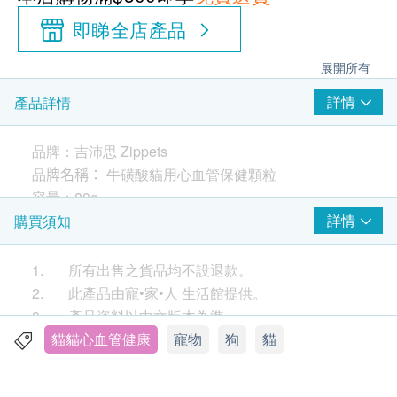
即睇全店產品
展開所有
詳情
產品詳情
品牌：
吉沛思 Zippets
品
牌
名稱：
牛磺酸貓用心血管保健顆粒
容量：80g
適合寵物：貓
詳情
購買須知
原產地：台灣
1. 所有出售之貨品均不設退款。
2. 此產品由寵•家•人 生活館提供。
*本產品無法取代醫療行為，如有需要請諮詢獸醫師
3. 產品資料以中文版本為準。
4. 如有任何爭議，寵•家•人 生活館及健康網購
貓貓心血管健康
寵物
狗
貓
*
成份及營養分析只作參考，請以包裝袋上的說明為
Health.ESDlife 保留最終決議權。
準
。