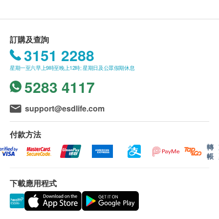
送貨
1. 購買寵•家•人 生活館產品總額滿HK$300，即可
享本地免費送貨服務。賬單總額未滿HK$300需附加
訂購及查詢
HK$30運費。
3151 2288
2. 我們將於確定訂單後5個工作天內安排發貨。
星期一至六早上9時至晚上12時; 星期日及公眾假期休息
3. 不排除運送時間會因節日而有所影響。當八號
5283 4117
烈風訊號懸掛或黑色暴雨警告生效時，送貨服務時間
將會延遲。
support@esdlife.com
4. 所有訂單須視乎相關貨品的供應情況再作最後
確認。倘若生活易未能提供任何訂單上的貨品，生活
付款方法
易有權拒絕接受該訂單，並且會於送貨前透過電話或
電郵通知顧客再作安排。
轉
帳
保證
下載應用程式
貨品質量保證，於顧客收到產品當日起計，食用期應
最少有3個月或以上。