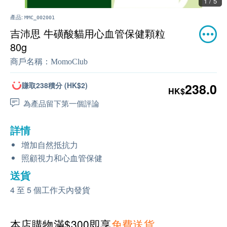
1 / 5
產品:
MMC_002001
吉沛思 牛磺酸貓用心血管保健顆粒
80g
商戶名稱：
MomoClub
賺取238積分 (HK$2)
238.0
HK$
為產品留下第一個評論
詳情
增加自然抵抗力
照顧視力和心血管保健
送貨
4 至 5 個工作天內發貨
本店購物滿$300即享
免費送貨