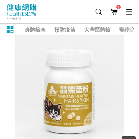
1
身體檢查
預防疫苗
大灣區體檢
寵物健