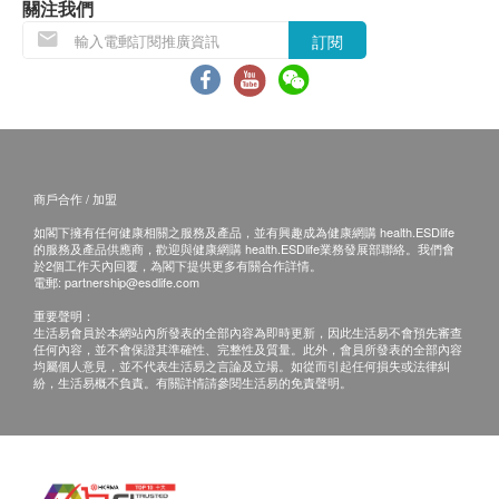
1. 置於陰涼乾燥處，避免太陽照射處；假性結塊為正
關注我們
1. 當顧客收取已訂購之貨品時，有責任檢查貨品
常現象，壓碎後即可食用。
是否有損毀情況，一經確認簽收，恕不接受退換。
訂閱
2. 若置於冰箱冷藏保存，建議每次從冰箱拿出放置室
2. 退換產品必須包裝完整，如退換之產品有任何
溫的時間不宜過長（避免因溫差大而有返潮現象）
殘缺或過期退回，供應商有權不受理。
3. 台灣氣候潮濕，特別推薦使用「真空保鮮盒」保存
3. 如有其他損壞或遺漏查詢，顧客必須保留有效
汪喵保健品，真正幫助減少潮濕結塊情況。
收據正本，並於送貨後3個工作天內按下列方式聯絡
寵•家•人 生活館客戶服務部跟進。
商戶合作 / 加盟
*成份及營養分析只作參考，請以包裝袋上的說明為
電郵: order@momoclub.hk
準。
如閣下擁有任何健康相關之服務及產品，並有興趣成為健康網購 health.ESDlife
查詢熱線: 6690 0776
的服務及產品供應商，歡迎與健康網購 health.ESDlife業務發展部聯絡。我們會
於2個工作天內回覆，為閣下提供更多有關合作詳情。
電郵:
partnership@esdlife.com
重要聲明：
生活易會員於本網站內所發表的全部內容為即時更新，因此生活易不會預先審查
任何內容，並不會保證其準確性、完整性及質量。此外，會員所發表的全部內容
均屬個人意見，並不代表生活易之言論及立場。如從而引起任何損失或法律糾
紛，生活易概不負責。有關詳情請參閱生活易的免責聲明。