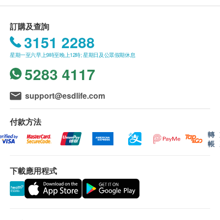
1. 購買寵•家•人 生活館產品總額滿HK$300，即可
【每日用量】
享本地免費送貨服務。賬單總額未滿HK$300需附加
訂購及查詢
(一匙約500MG)
HK$30運費。
3151 2288
1-5KG｜0.5-1匙
2. 我們將於確定訂單後5個工作天內安排發貨。
5-10KG｜1-2匙
星期一至六早上9時至晚上12時; 星期日及公眾假期休息
3. 不排除運送時間會因節日而有所影響。當八號
10-15KG｜2-3匙
5283 4117
烈風訊號懸掛或黑色暴雨警告生效時，送貨服務時間
15-20KG｜3-4匙
將會延遲。
support@esdlife.com
4. 所有訂單須視乎相關貨品的供應情況再作最後
【注意事項】
確認。倘若生活易未能提供任何訂單上的貨品，生活
本產品無法取代醫療行為，如有需要請諮詢獸醫師協
付款方法
易有權拒絕接受該訂單，並且會於送貨前透過電話或
助。
電郵通知顧客再作安排。
轉
帳
【產品內容物與規格說明】
保證
重量：60G
下載應用程式
貨品質量保證，於顧客收到產品當日起計，食用期應
保存期限：製造日期起算18個月，如罐上所標示
最少有3個月或以上。
保存方式：
換貨安排