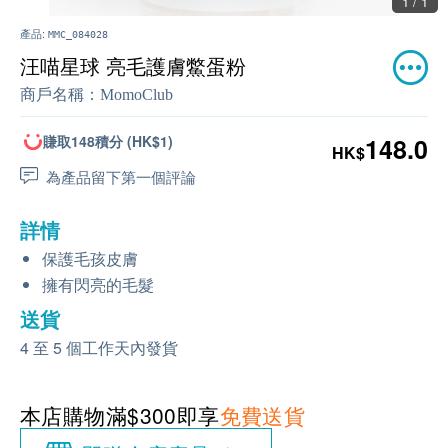
1 / 1
產品:
MMC_084028
汪喵星球 亮毛護膚鱉蛋粉
商戶名稱：
MomoClub
賺取148積分 (HK$1)
148.0
HK$
為產品留下第一個評論
詳情
保護毛孩皮膚
擁有閃亮的毛髮
送貨
4 至 5 個工作天內發貨
本店購物滿$300即享
免費送貨