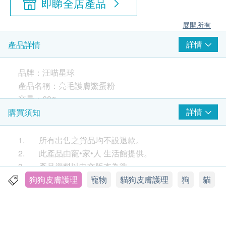
即睇全店產品
展開所有
詳情
產品詳情
品牌：汪喵星球
產品名稱：亮毛護膚鱉蛋粉
容量：60g
適合寵物：成幼貓犬
詳情
購買須知
原產地：台灣
1. 所有出售之貨品均不設退款。
【成分】
2. 此產品由寵•家•人 生活館提供。
台灣
無毒飼養鱉蛋、卵磷脂、魚油、膠原蛋白、初
3. 產品資料以中文版本為準。
乳、酵母維生素B群、維生素E
4. 如有任何爭議，寵•家•人 生活館及健康網購
狗狗皮膚護理
寵物
貓狗皮膚護理
狗
貓
Health.ESDlife 保留最終決議權。
【食用方法】
直接混合於食物或乾糧中給予即可
送貨