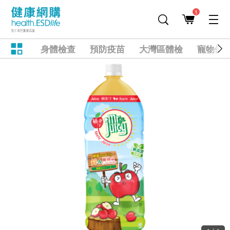
1
身體檢查
預防疫苗
大灣區體檢
寵物健