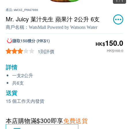
1 / 1
產品:
WWCGI_FMA67000
Mr. Juicy 菓汁先生 蘋果汁 2公升 6支
商戶名稱：
WatsMall Powered by Watsons Water
賺取150積分 (HK$1)
150.0
HK$
HK$168.0
1則評價
詳情
一支2公升
共6支
送貨
15 個工作天內發貨
本店購物滿$300即享
免費送貨