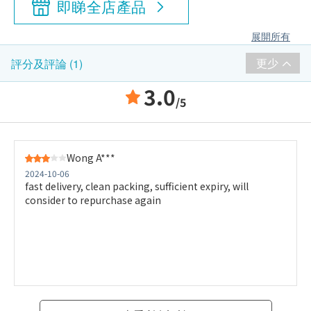
即睇全店產品
展開所有
更少
評分及評論 (1)
3.0
/5
Wong A***
2024-10-06
fast delivery, clean packing, sufficient expiry, will
consider to repurchase again