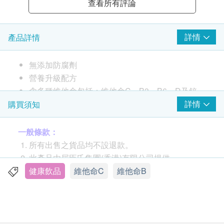
查看所有評論
詳情
產品詳情
無添加防腐劑
營養升級配方
含多種維他命包括：維他命C、B3、B6、D及鋅
成份：水、濃縮蘋果汁、糖、維他命(C, 菸鹼胺,
詳情
購買須知
B6, D)、酸度調節劑(296)、調味料、葡萄糖酸鋅、
增稠劑(466)、色素(150d)
一般條款：
所有出售之貨品均不設退款。
此產品由屈臣氏集團(香港)有限公司提供。
如有任何爭議，屈臣氏集團(香港)有限公司及健康
健康飲品
維他命C
維他命B
網購health.ESDlife保留最終決議權。
送貨條款：
購買
Watsons Water
產品總額滿HK$300，即可享