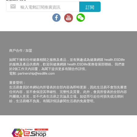
客再作安排。
訂閱
飲品/食品：
貨品質量保證，於顧客收到產品當日起計，食用期
應最少有6個月或以上。(6 個月以下之產品會列明
到期日於上產品詳情中)
商戶合作 / 加盟
所有圖片及產品資料只供參考。
如閣下擁有任何健康相關之服務及產品，並有興趣成為健康網購 health.ESDlife
的服務及產品供應商，歡迎與健康網購 health.ESDlife業務發展部聯絡。我們會
退換條款：
於2個工作天內回覆，為閣下提供更多有關合作詳情。
電郵:
partnership@esdlife.com
當顧客收取已訂購之貨品時，有責任檢查貨品是否
重要聲明：
有損毀情況，一經確認簽收，恕不接受退換。
生活易會員於本網站內所發表的全部內容為即時更新，因此生活易不會預先審查
任何內容，並不會保證其準確性、完整性及質量。此外，會員所發表的全部內容
退換產品必須包裝完整，如退換之產品有任何殘缺
均屬個人意見，並不代表生活易之言論及立場。如從而引起任何損失或法律糾
或過期退回，供應商有權不受理。
紛，生活易概不負責。有關詳情請參閱生活易的免責聲明。
如有其他損壞或遺漏查詢，顧客必須保留有效收據
正本，並於送貨後3個工作天內按下列方式聯絡屈
臣氏集團(香港)有限公司客戶服務部跟進。
電郵: ww_cgiorder@aswatson.com