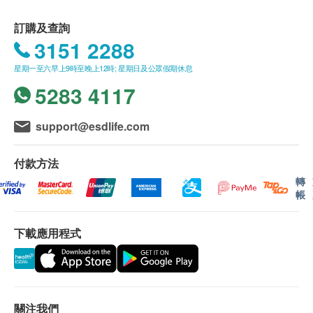
本地免費送貨服務。賬單總額未滿HK$300需附加
訂購及查詢
HK$80運費。
3151 2288
我們將於確定訂單後15個工作天內，依地區之貨期
星期一至六早上9時至晚上12時; 星期日及公眾假期休息
由屈臣氏蒸餾水送上。
5283 4117
送貨服務只限本地，送貨範圍包括港島、九龍及新
界的一般地區。
送貨服務不適用於偏遠地區 (例如: 禁區) 、離島、
support@esdlife.com
愉景灣、流浮山、馬灣 (東涌市鎮除外)等地區、某
些偏遠區域或屈臣氏蒸餾水車輛難以到達之地方及
付款方法
位於無升降機設施的樓層或相應的送貨路程。
轉
帳
不排除運送時間會因節日而有所影響。當八號烈風
訊號懸掛或黑色暴雨警告生效時，送貨服務時間將
下載應用程式
會延遲。
所有訂單須視乎相關貨品的供應情況再作最後確
認。倘若健康網購health.ESDlife未能提供任何訂
單上的貨品，健康網購health.ESDlife有權拒絕接
受該訂單，並且會於送貨前透過電話或電郵通知顧
關注我們