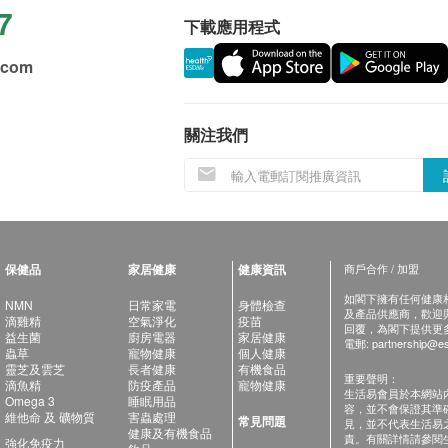
7
下載應用程式
.com
關注我們
保健品
家居健康
健康資訊
商戶合作 / 加盟
如閣下擁有任何健康相關
NMN
日常家電
身體檢查
及產品供應商，歡迎與健
滴雞精
空氣淨化
疫苗
回覆，為閣下提供更
益生菌
廚房電器
家居健康
電郵:
partnership@es
蟲草
寵物健康
個人健康
靈芝及雲芝
長者健康
有機食品
重要聲明：
滴魚精
防疫產品
寵物健康
生活易會員於本網站
Omega 3
睡眠用品
容，並不會保證其準
維他命 及 礦物質
害蟲處理
常見問題
見，並不代表生活易
健康及有機食品
責。有關詳情請參閱
強化免疫力