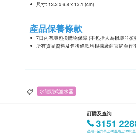
尺寸: 13.3 x 6.8 x 13.1 (cm)
產品保養條款
7日內有壞包換購物保障 (不包括人為損壞並須
所有貨品資料及售後條款均根據廠商官網頁作
水龍頭式濾水器
訂購及查詢
3151 228
星期一至六早上9時至晚上12時; 