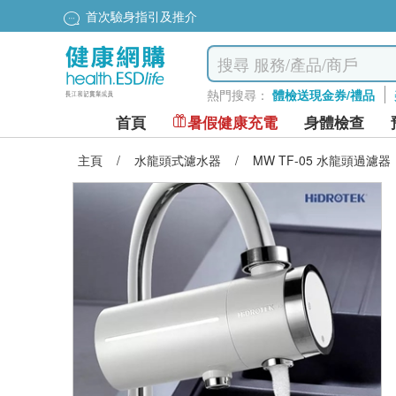
首次驗身指引及推介
熱門搜尋：
體檢送現金券/禮品
首頁
暑假健康充電
身體檢查
主頁
/
水龍頭式濾水器
/
MW TF-05 水龍頭過濾器