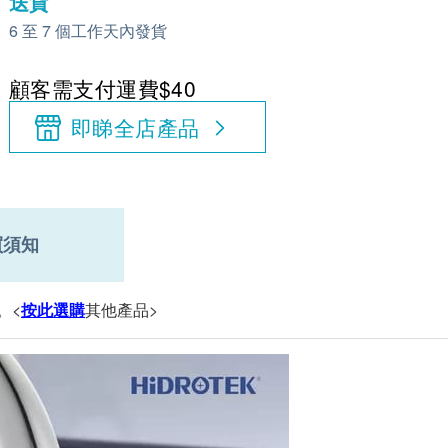
送貨
6 至 7 個工作天內發貨
顧客需支付運費$40
即睇全店產品
買須知
。<
按此選購
其他產品>