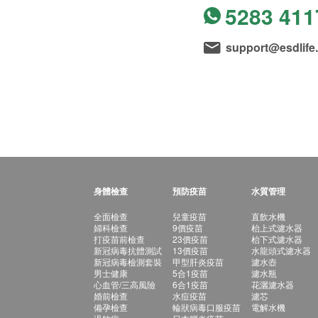
5283 411
support@esdlife
身體檢查
預防疫苗
水質管理
全面檢查
兒童疫苗
直飲水機
婦科檢查
9價疫苗
枱上式濾水器
打疫苗前檢查
23價疫苗
枱下式濾水器
新冠病毒抗體測試
13價疫苗
水龍頭式濾水器
新冠病毒檢測套裝
甲型肝炎疫苗
濾水壺
男士健康
5合1疫苗
濾水瓶
心血管/三高風險
6合1疫苗
花灑濾水器
婚前檢查
水痘疫苗
濾芯
備孕檢查
輪狀病毒口服疫苗
電解水機