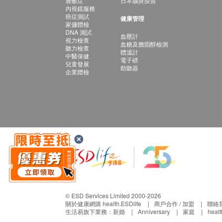
過敏症
日本腦炎疫苗
內視鏡服務
癌症測試
健康管理
家傭體檢
DNA 測試
血壓計
視力檢查
血糖及膽固醇檢測
聽力檢查
體溫計
中醫保健
電子磅
兒童發展
助聽器
企業體檢
© ESD Services Limited 2000-2026
關於健康網購 health.ESDlife
商戶合作 / 加盟
聯絡
生活易旗下業務：
新婚
Anniversary
家庭
heal