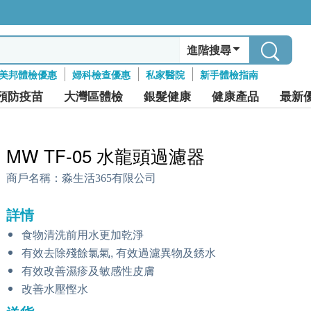
進階搜尋
美邦體檢優惠
婦科檢查優惠
私家醫院
新手體檢指南
預防疫苗
大灣區體檢
銀髮健康
健康產品
最新
MW TF-05 水龍頭過濾器
商戶名稱：
淼生活365有限公司
詳情
食物清洗前用水更加乾淨
有效去除殘餘氯氣, 有效過濾異物及銹水
有效改善濕疹及敏感性皮膚
改善水壓慳水