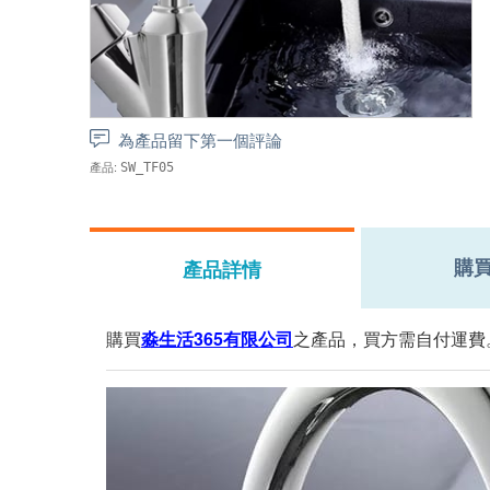
為產品留下第一個評論
產品:
SW_TF05
購
產品詳情
購買
淼生活365有限公司
之產品，買方需自付運費