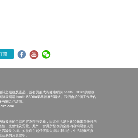
訂閱
之服務及產品，並有興趣成為健康網購 health.ESDlife的服務
康網購 health.ESDlife業務發展部聯絡。我們會於2個工作天內
多有關合作詳情。
dlife.com
內所發表的全部內容為即時更新，因此生活易不會預先審查任何內
確性、完整性及質量。此外，會員所發表的全部內容均屬個人意
之言論及立場。如從而引起任何損失或法律糾紛，生活易概不負
生活易的免責聲明。