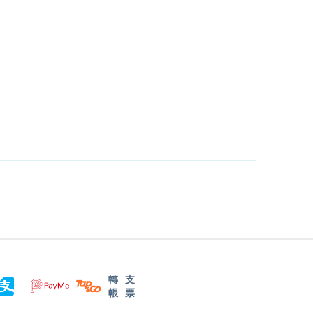
轉
支
帳
票