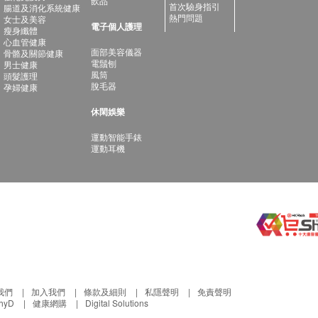
飲品
首次驗身指引
腸道及消化系統健康
熱門問題
女士及美容
電子個人護理
瘦身纖體
心血管健康
面部美容儀器
骨骼及關節健康
電鬚刨
男士健康
風筒
頭髮護理
脫毛器
孕婦健康
休閑娛樂
運動智能手錶
運動耳機
我們
加入我們
條款及細則
私隱聲明
免責聲明
thyD
健康網購
Digital Solutions