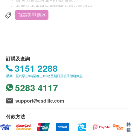
2. 此產品由生機無限國際有限公司提供。
3. 如有任何爭議，生機無限國際有限公司及健康網購
面部美容儀器
health.ESDlife保留最終決議權。
送貨
1. 購買
綠養坊
產品總額滿HK$600，即可享本地免費
送貨服務。賬單總額未滿HK$600需附加HK$60運
費。
訂購及查詢
2. 我們將於確定訂單後5-7個工作天內安排發貨。
3151 2288
3. 不排除運送時間會因節日而有所影響。當八號烈風
星期一至六早上9時至晚上12時; 星期日及公眾假期休息
訊號懸掛或黑色暴雨警告生效時，送貨服務時間將會
5283 4117
延遲。
4. 所有訂單須視乎相關貨品的供應情況再作最後確
認。倘若健康網購health.ESDlife未能提供任何訂單上
support@esdlife.com
的貨品，健康網購health.ESDlife有權拒絕接受該訂
單，並且會於送貨前透過電話或電郵通知顧客再作安
付款方法
排。
轉
帳
保證