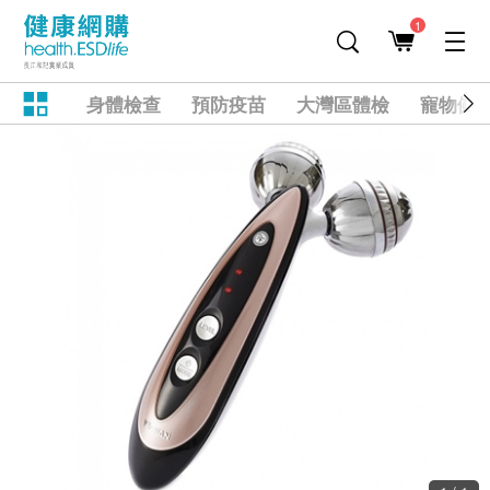
1
身體檢查
預防疫苗
大灣區體檢
寵物健