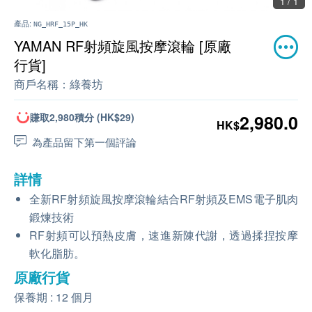
1 / 1
產品:
NG_HRF_15P_HK
YAMAN RF射頻旋風按摩滾輪 [原廠
行貨]
商戶名稱：
綠養坊
賺取2,980積分 (HK$29)
2,980.0
HK$
為產品留下第一個評論
詳情
全新RF射頻旋風按摩滾輪結合RF射頻及EMS電子肌肉
鍛煉技術
RF射頻可以預熱皮膚，速進新陳代謝，透過揉捏按摩
軟化脂肪。
原廠行貨
保養期 : 12 個月