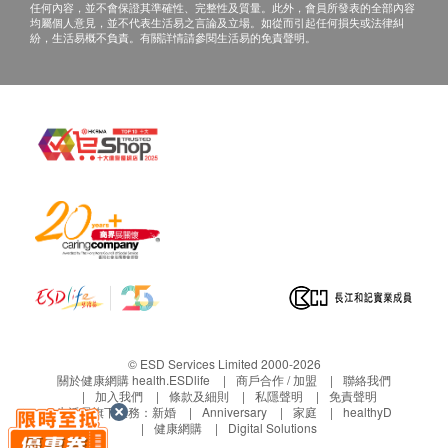
任何內容，並不會保證其準確性、完整性及質量。此外，會員所發表的全部內容
產品規格
均屬個人意見，並不代表生活易之言論及立場。如從而引起任何損失或法律糾
紛，生活易概不負責。有關詳情請參閱生活易的免責聲明。
產品代碼：HRF15
功能：RF 1MHz / DRAINAGEEMS / Water Proof /
Global / Tornado Roller
建議用法：每週2-3次
尺寸：W97 × D189 × H65 (mm)
重量：約275克
原產地：日本
© ESD Services Limited 2000-2026
關於健康網購 health.ESDlife
商戶合作 / 加盟
聯絡我們
加入我們
條款及細則
私隱聲明
免責聲明
生活易旗下業務：
新婚
Anniversary
家庭
healthyD
健康網購
Digital Solutions