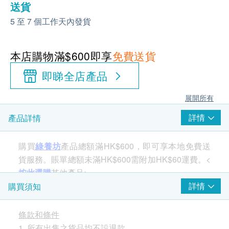
送貨
5 至 7 個工作天內發貨
本店購物滿$600即享
免費送貨
即睇全店產品
展開所有
詳情
產品詳情
購買
綠養坊
產品總額滿HK$600，即可享本地免費送
貨服務。賬單總額未滿HK$600需附加HK$60運費。<
按此選購
其他產品>
詳情
購買須知
條款和條件
1. 所有出售之貨品均不設退款。