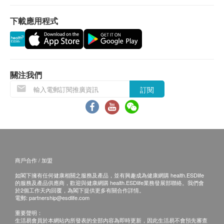
貨品質量保證，於顧客收到產品當日起計，食用期應
下載應用程式
最少有6個月或以上。
換貨條款及細則
1. 當顧客收取已訂購之貨品時，有責任檢查貨品是否
有損毀情況，一經確認簽收，恕不接受退換。
2. 退換產品必須包裝完整，如退換之產品有任何殘缺
關注我們
或過期退回，供應商有權不受理。3. 如有其他損壞或
訂閱
遺漏查詢，顧客必須保留有效收據正本，並於送貨後
3個工作天內按下列方式聯絡健康網購health.ESDlife
產品特色
客戶服務部跟進。
全新RF射頻旋風按摩滾輪結合RF射頻及EMS電子
電郵:
support@esdlife.com
/ 健康網購health.ESDlife
肌肉鍛煉技術，RF射頻可以預熱皮膚，速進新陳
客服熱線: (852) 3151-2288
代謝，透過揉捏按摩軟化脂肪。
商戶合作 / 加盟
而EMS則可收緊同鍛煉脂肪下嘅肌肉，提升瘦身
如閣下擁有任何健康相關之服務及產品，並有興趣成為健康網購 health.ESDlife
的服務及產品供應商，歡迎與健康網購 health.ESDlife業務發展部聯絡。我們會
效果之外，仲可以改善淋巴循！滾輪具備IPX7防
於2個工作天內回覆，為閣下提供更多有關合作詳情。
水設計，最好一邊浸浴一邊按摩！夏天同掰掰肉、
電郵:
partnership@esdlife.com
肚腩仔講ByeBye！
重要聲明：
生活易會員於本網站內所發表的全部內容為即時更新，因此生活易不會預先審查