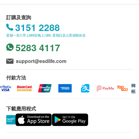
購買
博立醫療
自我檢測套裝產品，即可享香港一般
Kong)以取得準確結果。
地區免費送貨服務。
請勿在開始測試前至少15分鐘飲食，或至少30分
訂購及查詢
我們將於確定訂單後1-2個工作天內安排發貨。
鐘使用口腔清潔產品。
3151 2288
不排除運送時間會因
疫情﹑天氣而
而有所影響。當
警告：如果您正接受 HIV 治療 (ARVs)，或會引致
星期一至六早上9時至晚上12時; 星期日及公眾假期休息
八號烈風訊號懸掛或黑色暴雨警告生效時，送貨服
測試結果錯誤。
5283 4117
務時間將會延遲。
所有訂單須視乎相關貨品的供應情況再作最後確
簡單５步驟
認。倘若健康網購health.ESDlife未能提供任何訂
support@esdlife.com
單上的貨品，健康網購health.ESDlife有權拒絕接
受該訂單，並且會於送貨前透過電話或電郵通知顧
付款方法
客再作安排。
轉
帳
退換條款：
下載應用程式
當顧客收取已訂購之貨品時，有責任檢查貨品是否
有損毀情況，一經確認簽收，恕不接受退換。
退換產品必須包裝完整，如退換之產品有任何殘缺
或過期退回，供應商有權不受理。