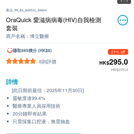
1 / 1
產品:
PM_BG_0005XS_00004
OraQuick 愛滋病病毒(HIV)自我檢測
套裝
商戶名稱：
博立醫療
賺取885積分 (HK$8)
21% off
295.0
6則評價
HK$
HK$375.0
詳情
[此日期前最佳：2025年11月30日]
靈敏度達99.4%
醫療專業人員採用技術
20分鐘即有結果
只需採集口腔液，無需抽血