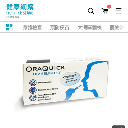
1
身體檢查
預防疫苗
大灣區體檢
寵物健