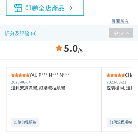
即睇全店產品
展開所有
更少
評分及評論 (6)
5.0
/5
YAU P*** M*** M***
CHAN 
2023-06-04
2023-03-23
送貨安排流暢, 訂購流程順暢
包裝穩固, 送貨
訂購流程順暢
訂購流程順暢