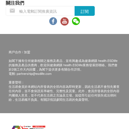
若顧客發現於本機構/ 網站購買的檢測工具於運送
關注我們
過程損毀或有檢測工具缺少，可於購買後 1 個月內
訂閱
向博立醫療換相同數量新檢測工具乙枚，請電郵我
們核實有關情況。如有相關情況可致電 +852-
*請見上圖
3990-0864 或電郵至hiveslftest@potus.com.hk跟
進。
盒裝內應有
如有任何爭議，博立醫療及健康網購
商戶合作 / 加盟
health.ESDlife將保留最終決定權。
如閣下擁有任何健康相關之服務及產品，並有興趣成為健康網購 health.ESDlife
的服務及產品供應商，歡迎與健康網購 health.ESDlife業務發展部聯絡。我們會
於2個工作天內回覆，為閣下提供更多有關合作詳情。
電郵:
partnership@esdlife.com
重要聲明：
生活易會員於本網站內所發表的全部內容為即時更新，因此生活易不會預先審查
任何內容，並不會保證其準確性、完整性及質量。此外，會員所發表的全部內容
均屬個人意見，並不代表生活易之言論及立場。如從而引起任何損失或法律糾
紛，生活易概不負責。有關詳情請參閱生活易的免責聲明。
(*請見上圖有有配件相片)
鋁箔袋,包括：測試棒，測試膠瓶，乾燥劑