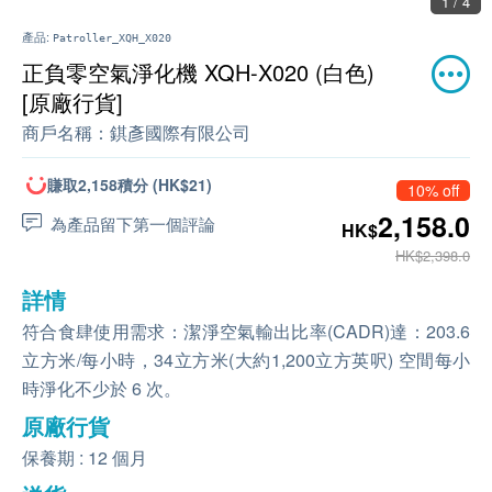
1 / 4
產品:
Patroller_XQH_X020
正負零空氣淨化機 XQH-X020 (白色)
[原廠行貨]
商戶名稱：
錤彥國際有限公司
賺取2,158積分 (HK$21)
10% off
2,158.0
為產品留下第一個評論
HK$
HK$2,398.0
詳情
符合食肆使用需求：潔淨空氣輸出比率(CADR)達：203.6
立方米/每小時，34立方米(大約1,200立方英呎) 空間每小
時淨化不少於 6 次。
原廠行貨
保養期 : 12 個月