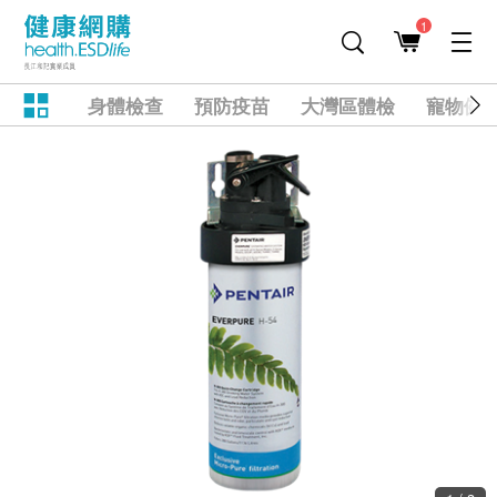
1
身體檢查
預防疫苗
大灣區體檢
寵物健