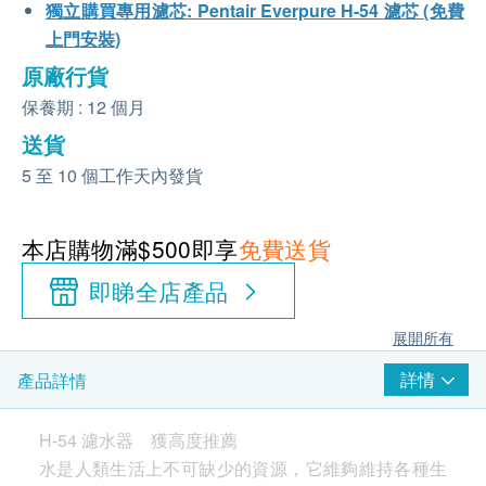
獨立購買專用濾芯: Pentair Everpure H-54 濾芯 (免費
上門安裝)
原廠行貨
保養期 : 12 個月
送貨
5 至 10 個工作天內發貨
本店購物滿$500即享
免費送貨
即睇全店產品
展開所有
詳情
產品詳情
H-54 濾水器 獲高度推薦
水是人類生活上不可缺少的資源，它維夠維持各種生