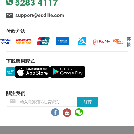
5283 4117
（Polyhosphate），可抑制礦物質在水中結聚，預
訂單香港潔淨水有限公司將安排返回倉庫及退款。
份結石在人體內為害
support@esdlife.com
Precoat高精度過濾技術可以去除以及小至0.5微米
送貨地區:
的顆粒，隔除如孢子之類的健康影響污染物
香港島、九龍、新界及離島：大嶼山地區（東涌／愉
付款方法
符合NSF/ANSI 42及53世界第一級飲用水
景灣／赤臘角／香港迪士尼／馬灣)
轉
澳門、香港島商業區、九龍商業區、新界商業區及離
帳
島徧遠地區（梅窩／貝澳／長沙／塘福／石壁／昂坪
僅限冷水使用
／大澳／ 長洲／南丫島)
溫度範圍：35-100°F（2-38°C）
下載應用程式
以上地區訂單由順豐（香港）派送
壓力範圍：10-125 psi（0.7-8.6 bar）
送貨服務不包括郵政信箱地址、邊境禁區、汽車不能
服務流量：0.5 gpm（1.9 Lpm）
直達或沒有升降機設備之收貨地點。
額定容量：750加侖（2,835升）
關注我們
收貨需知:
內附配件：
訂閱
簽收時需核對身份。
EVERPURE H-54 濾水器 1 套
收到商品時請當場驗貨，檢查外包裝是否完整無損、
*如需要安裝服務，請於下單後聯絡香港潔淨水客戶服
商品種類及數量與訂單相符、確認購物收據內金額資
務部 (電話: 34660000)
料。