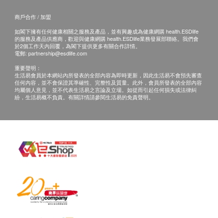
於簽收前，客戶不能拆開包裝盒驗貨。 速遞員會於客
戶簽收後離開，未能等待開機試用。
商戶合作 / 加盟
如收件人未能親自簽收，可委托他人簽收。
如閣下擁有任何健康相關之服務及產品，並有興趣成為健康網購 health.ESDlife
簽收後，如商品出現質量問題，如功能性故障。請您
的服務及產品供應商，歡迎與健康網購 health.ESDlife業務發展部聯絡。我們會
於2個工作天內回覆，為閣下提供更多有關合作詳情。
即時聯繫香港潔淨水有限公司客戶服務中心，電話
電郵:
partnership@esdlife.com
34660000。
重要聲明：
生活易會員於本網站內所發表的全部內容為即時更新，因此生活易不會預先審查
任何內容，並不會保證其準確性、完整性及質量。此外，會員所發表的全部內容
保養:
均屬個人意見，並不代表生活易之言論及立場。如從而引起任何損失或法律糾
紛，生活易概不負責。有關詳情請參閱生活易的免責聲明。
所有於香港潔淨水有限公司購買之貨品，不論是香港
本地或海外訂單，均以香港保用條款為準。
保用日期為收貨 / 取貨 / 安裝日期開始計算，客戶
無需登記。
貨品維修與運費安排：
NEX 電解水機產品
全機保養: 2年
電解版保養: 10年
安裝 / 取貨日期起2年內 : 香港潔淨水有限公司提供