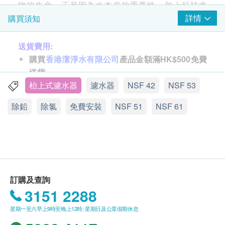
物的生命。正是因為水本身的重要性，加上科技進
步，人們開始研究如何令飲用食水變得健康，甚至使
詳情
購買須知
用不同的濾水器和淨水器，確保食水安全。
送貨費用:
美國Everpure正是濾水器專家，它創立於1933年，致
購買
香港潔淨水有限公司
產品金額滿HK$500免費
力提供優質飲用及水質處理設備產品，Everpure濾芯
送貨。
和濾水器產品，暢銷世界120多國擁有無數知名用
訂單金額不足HK$500顧客需支付運費HK$35。
枱上式濾水器
濾水器
NSF 42
NSF 53
戶，全港九成餐飲業及學校指定採用，信心保證。
除鉛
除氯
免費安裝
NSF 51
NSF 61
送貨時間:
本公司出售之Everpure產品為原裝行貨，由美國直接
一般會於訂單確認後 5-10 個工作天內出庫，自出庫日
入口，提供一年原廠保養，配件,接口及喉管均有
起，香港地區 1-3 個工作日內送抵客戶。送貨時間為
NSF51,61認証。
星期一至星期六營業時間 09:00 - 18:00 內派送，派送
时间不設選擇，星期日並不提供派送服務
Everpure H54 主要功能
因資訊不足無法配送的滯留訂單將會被配送方保留，
訂購及查詢
6倍加強除鉛功能
直至配送方聯絡香港潔淨水有限公司。香港潔淨水有
3151 2288
改良的Micro-Pure II 濾料可抑制細菌增長
限公司將會以電子郵件的形式通知用戶，請回覆信箱
星期一至六早上9時至晚上12時; 星期日及公眾假期休息
獨有石灰質抑制配方內含食用級複磷酸鹽
中的郵件或聯繫客服人員。逾期5日未能得到回覆的