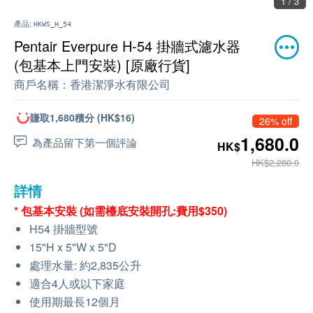
1 / 3
產品:
HKWS_H_54
Pentair Everpure H-54 掛牆式濾水器
(包基本上門安裝) [原廠行貨]
商戶名稱：
香港潔淨水有限公司
賺取1,680積分 (HK$16)
26% off
1,680.0
為產品留下第一個評論
HK$
HK$2,280.0
詳情
* 包基本安裝 (如需檯底安裝開孔:費用$350)
H54 掛牆型號
15"H x 5"W x 5"D
處理水量: 約2,835公升
適合4人或以下家庭
使用期最長12個月