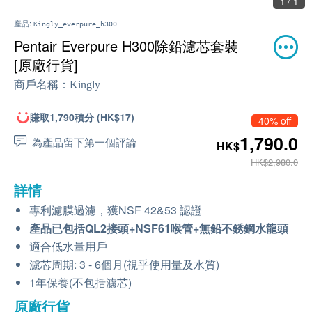
1 / 1
產品:
Kingly_everpure_h300
Pentair Everpure H300除鉛濾芯套裝
[原廠行貨]
商戶名稱：
Kingly
賺取1,790積分 (HK$17)
40% off
1,790.0
為產品留下第一個評論
HK$
HK$2,980.0
詳情
專利濾膜過濾，獲NSF 42&53 認證
產品已包括QL2接頭+NSF61喉管+無鉛不銹鋼水龍頭
適合低水量用戶
濾芯周期: 3 - 6個月(視乎使用量及水質)
1年保養(不包括濾芯)
原廠行貨