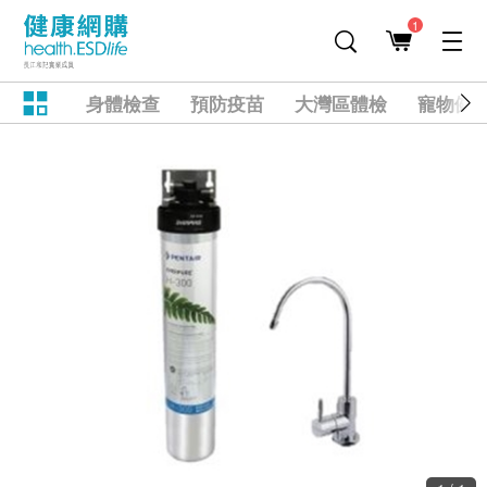
1
身體檢查
預防疫苗
大灣區體檢
寵物健