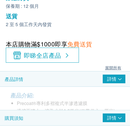
保養期 : 12 個月
送貨
2 至 5 個工作天內發貨
本店購物滿$1000即享
免費送貨
即睇全店產品
展開所有
詳情
產品詳情
產品介紹:
Precoat®專利多褶複式半滲透濾膜
過濾面積大，濾孔少於0.5微米(二萬份之一厘米)，
詳情
購買須知
能有效隔絕大腸杆菌、胞囊菌、微生物、賈弟蟲、
隱胞子蟲、浮游物、石棉纖維等有害污染物，帶給