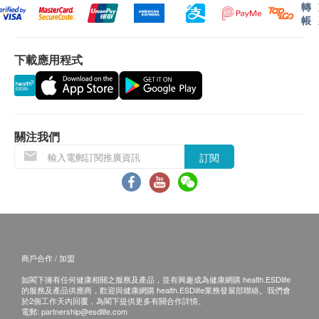
適合低水量用戶
易有權拒絕接受該訂單，並且會於送貨前透過電話
轉
帳
濾芯周期: 3 - 6個月(視乎使用量及水質)
或電郵通知顧客再作安排。
榮獲 NSF 國際認證:
下載應用程式
退換條款：
* NSF/ANSI 認證 42 – 口感品質測試
當顧客收取已訂購之貨品時，有責任檢查貨品是否
* NSF/ANSI 認證 53 – 衛生品質測試
有損毀情況，一經確認簽收，恕不接受退換。
退換產品必須包裝完整，如退換之產品有任何殘缺
產品規格:
或過期退回，供應商有權不受理。
關注我們
如有其他損壞或遺漏查詢，顧客必須保留有效收據
品牌: Everpure 愛惠普
訂閱
正本，並於送貨後3個工作天內按下列方式聯絡祺
處理水量: 1,135 公升(約等於 60桶 5加侖裝蒸餾水)
豐科技有限公司客戶服務部跟進。
流量: 1.9 公升/分鐘
*所有消耗性產品不設保養。
由祺豐科技有限公司直接上門安裝的所有濾水器均
設有12個月保用，人為損壞除外。
商戶合作 / 加盟
電郵: info@kingly.hk
如閣下擁有任何健康相關之服務及產品，並有興趣成為健康網購 health.ESDlife
查詢熱線: 35424505/whatsapp 51924006
的服務及產品供應商，歡迎與健康網購 health.ESDlife業務發展部聯絡。我們會
於2個工作天內回覆，為閣下提供更多有關合作詳情。
電郵:
partnership@esdlife.com