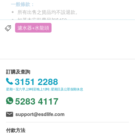
你安全的食水
一般條款：
Micro-Pure®微純化專利配方
所有出售之貨品均不設退款。
含高品質活性碳，吸附力特強，有效吸取異色、異
如基本安裝費另加$450
味、氯氣、致癌物三鹵甲烷
此產品由祺豐科技有限公司提供。
濾水器+水龍頭
(Trihalomethanes/THMs)、鉛、汞等重金屬，除安
如有任何爭議，祺豐科技有限公司及健康生活易保
全外，亦令食水口感更佳
留最終決議權。
Lime-Scale Inhibitor®獨有石灰質抑制器
抑制配方內含複磷酸鹽(poly-phosphate)，可令礦
送貨條款：
物質於水中凝結，減少水垢於咖啡機等用水儀器積
購買祺豐科技有限公司產品總額滿HK$1,000，即
訂購及查詢
聚，延長機器壽命，亦預防人體內結石。
可享本地免費送貨服務。賬單總額未滿HK$1,000
3151 2288
Single Valve 單向活瓣
需附加HK$60運費。
防止反流，預防污染物流向家中其他水源
星期一至六早上9時至晚上12時; 星期日及公眾假期休息
我們將於確定訂單後2-5 個工作天內安排發貨。
一體式設計
5283 4117
不排除運送時間會因節日而有所影響。當八號烈風
鋁外殼，過濾組件全部內置，無論於安裝過程、操
訊號懸掛或黑色暴雨警告生效時，送貨服務時間將
作過程也不暴露於污染物中
會延遲。
support@esdlife.com
美國製造
所有訂單須視乎相關貨品的供應情況再作最後確
所有濾芯均由美國原裝進口行貨，安全放心
認。倘若生活易未能提供任何訂單上的貨品，生活
付款方法