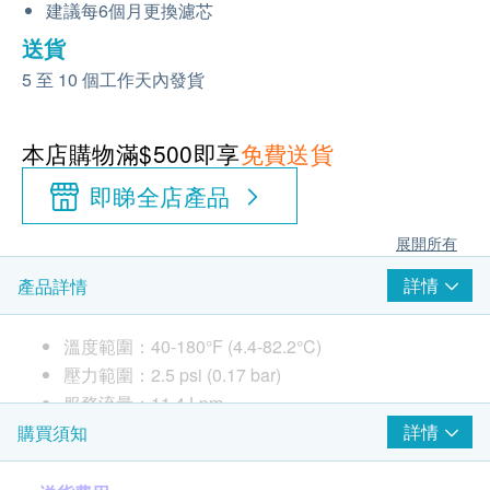
建議每6個月更換濾芯
送貨
5 至 10 個工作天內發貨
本店購物滿$500即享
免費送貨
即睇全店產品
展開所有
詳情
產品詳情
溫度範圍：40-180°F (4.4-82.2°C)
壓力範圍：2.5 psi (0.17 bar)
服務流量：11.4 Lpm
額定容量：50,000 加侖 (189,000升)
詳情
購買須知
內附配件：