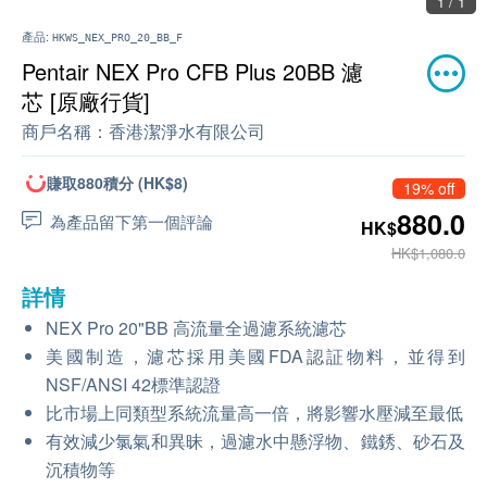
1 / 1
產品:
HKWS_NEX_PRO_20_BB_F
Pentair NEX Pro CFB Plus 20BB 濾
芯 [原廠行貨]
商戶名稱：
香港潔淨水有限公司
賺取880積分 (HK$8)
19% off
880.0
為產品留下第一個評論
HK$
HK$1,080.0
詳情
NEX Pro 20"BB 高流量全過濾系統濾芯
美國制造，濾芯採用美國FDA認証物料，並得到
NSF/ANSI 42標準認證
比市場上同類型系統流量高一倍，將影響水壓減至最低
有效減少氯氣和異昧，過濾水中懸浮物、鐵銹、砂石及
沉積物等