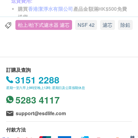
送貨費用:
NEX PRO 20 吋 BB 全屋過濾系統濾芯：1 支
購買
香港潔淨水有限公司
產品金額滿HK$500免費
送貨。
NEX PRO 20吋 BB 全屋過濾系統
(相關產品)
訂單金額不足HK$500顧客需支付運費HK$35。
枱上/枱下式濾水器 濾芯
NSF 42
濾芯
除鉛
送貨時間:
一般會於訂單確認後 5-10 個工作天內出庫，自出庫日
起，香港地區 1-3 個工作日內送抵客戶。送貨時間為
星期一至星期六營業時間 09:00 - 18:00 內派送，派送
訂購及查詢
时间不設選擇，星期日並不提供派送服務
3151 2288
因資訊不足無法配送的滯留訂單將會被配送方保留，
星期一至六早上9時至晚上12時; 星期日及公眾假期休息
直至配送方聯絡香港潔淨水有限公司。香港潔淨水有
5283 4117
限公司將會以電子郵件的形式通知用戶，請回覆信箱
中的郵件或聯繫客服人員。逾期5日未能得到回覆的
訂單香港潔淨水有限公司將安排返回倉庫及退款。
support@esdlife.com
送貨地區:
付款方法
香港島、九龍、新界及離島：大嶼山地區（東涌／愉
轉