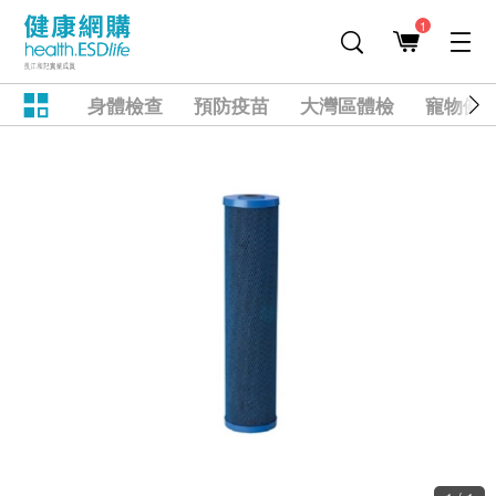
1
身體檢查
預防疫苗
大灣區體檢
寵物健