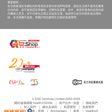
重要聲明：
即時聯繫香港潔淨水有限公司客戶服務中心，電話
生活易會員於本網站內所發表的全部內容為即時更新，因此生活易不會預先審查
任何內容，並不會保證其準確性、完整性及質量。此外，會員所發表的全部內容
34660000。
均屬個人意見，並不代表生活易之言論及立場。如從而引起任何損失或法律糾
紛，生活易概不負責。有關詳情請參閱生活易的免責聲明。
保養:
所有於香港潔淨水有限公司購買之貨品，不論是香港
本地或海外訂單，均以香港保用條款為準。
保用日期為收貨 / 取貨 / 安裝日期開始計算，客戶
無需登記。
貨品維修與運費安排：
NEX 電解水機產品
全機保養: 2年
電解版保養: 10年
安裝 / 取貨日期起2年內 : 香港潔淨水有限公司提供
免費檢查及維修。
© ESD Services Limited 2000-2026
電解板如完全未能進行酸鹼值調整(利用測試劑)或
關於健康網購 health.ESDlife
商戶合作 / 加盟
聯絡我們
加入我們
條款及細則
私隱聲明
免責聲明
完全不能制造活性氫(ORP), 則屬電解版失效, 本公
生活易旗下業務：
新婚
Anniversary
家庭
healthyD