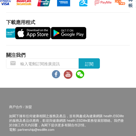
帳
景灣／赤臘角／香港迪士尼／馬灣)
澳門、香港島商業區、九龍商業區、新界商業區及離
下載應用程式
島徧遠地區（梅窩／貝澳／長沙／塘福／石壁／昂坪
／大澳／ 長洲／南丫島)
以上地區訂單由順豐（香港）派送
送貨服務不包括郵政信箱地址、邊境禁區、汽車不能
直達或沒有升降機設備之收貨地點。
關注我們
訂閱
收貨需知:
簽收時需核對身份。
收到商品時請當場驗貨，檢查外包裝是否完整無損、
商品種類及數量與訂單相符、確認購物收據內金額資
料。
商戶合作 / 加盟
於簽收前，客戶不能拆開包裝盒驗貨。 速遞員會於客
如閣下擁有任何健康相關之服務及產品，並有興趣成為健康網購 health.ESDlife
戶簽收後離開，未能等待開機試用。
的服務及產品供應商，歡迎與健康網購 health.ESDlife業務發展部聯絡。我們會
如收件人未能親自簽收，可委托他人簽收。
於2個工作天內回覆，為閣下提供更多有關合作詳情。
電郵:
partnership@esdlife.com
簽收後，如商品出現質量問題，如功能性故障。請您