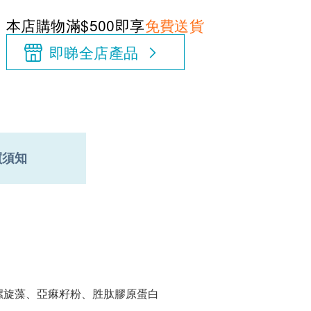
本店購物滿$500即享
免費送貨
即睇全店產品
買須知
螺旋藻、亞痳籽粉、胜肽膠原蛋白