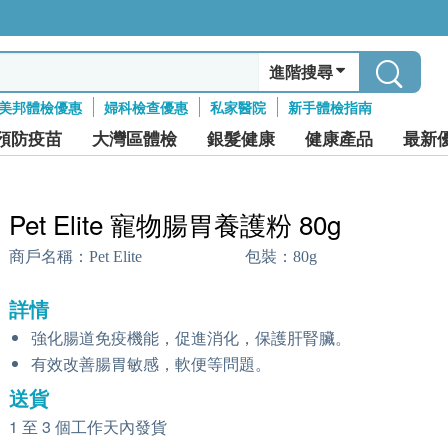
進階搜尋
美邦體檢優惠
婦科檢查優惠
私家醫院
新手體檢指南
預防疫苗
大灣區體檢
銀髮健康
健康產品
最新
Pet Elite 寵物腸胃養護粉 80g
商戶名稱：
Pet Elite
包裝：
80g
詳情
強化腸道免疫機能，促進消化，保護肝腎臟。
有效改善腸胃敏感，軟便等問題。
送貨
1 至 3 個工作天內發貨