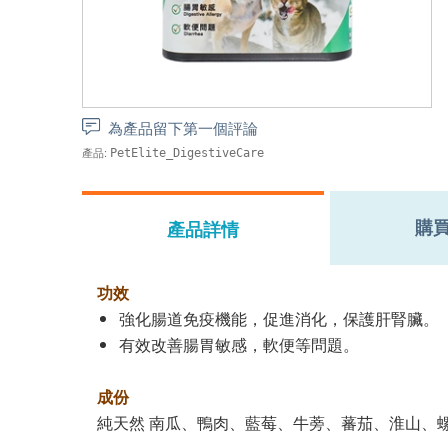
為產品留下第一個評論
產品:
PetElite_DigestiveCare
購
產品詳情
功效
強化腸道免疫機能，促進消化，保護肝腎臟。
有效改善腸胃敏感，軟便等問題。
成份
純天然 南瓜、鴨肉、藍莓、牛蒡、蕃茄、淮山、