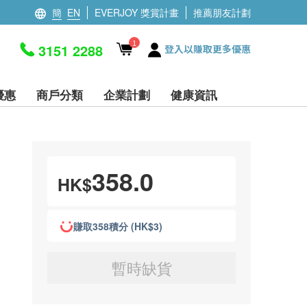
簡
EN
EVERJOY 獎賞計畫
推薦朋友計劃
1
3151 2288
登入以賺取更多優惠
優惠
商戶分類
企業計劃
健康資訊
358.0
HK$
賺取358積分 (HK$3)
暫時缺貨