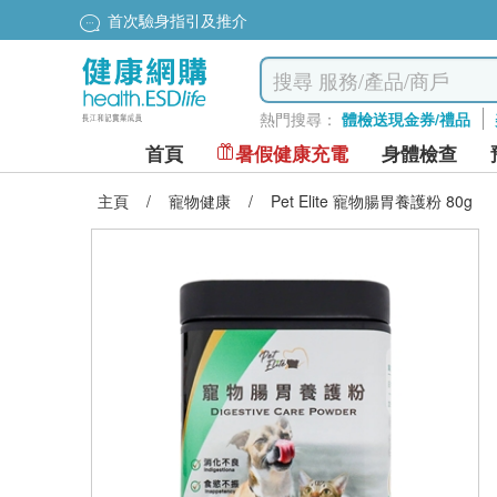
首次驗身指引及推介
熱門搜尋：
體檢送現金券/禮品
首頁
暑假健康充電
身體檢查
主頁
/
寵物健康
/
Pet Elite 寵物腸胃養護粉 80g