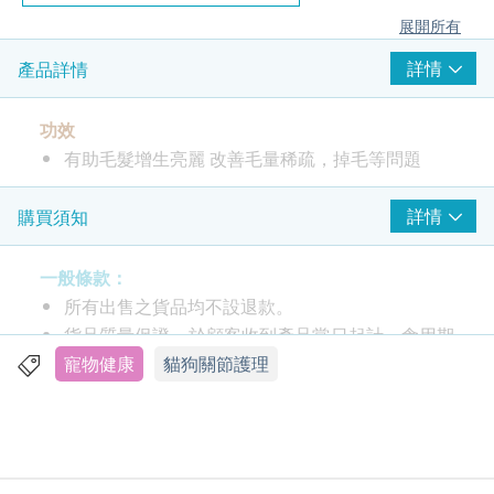
展開所有
詳情
產品詳情
功效
有助毛髮增生亮麗 改善毛量稀疏，掉毛等問題
成份
詳情
購買須知
純天然 蛋黃、沙丁魚、黑芝麻、螺旋藻、亞痳籽粉、
胜肽膠原蛋白
一般條款：
所有出售之貨品均不設退款。
貨品質量保證，於顧客收到產品當日起計，食用期
應最少有12個月或以上。
寵物健康
貓狗關節護理
此產品由 Ultra Max Technology International
Limited 提供。
如有任何爭議，Ultra Max Technology
International Limited 及 健康網購health.ESDlife保