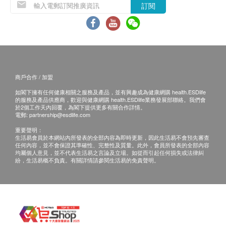
訂閱
退換條款：
當顧客收取已訂購之貨品時，有責任檢查貨品是否
有損毀情況，一經確認簽收，恕不接受退換。
退換產品必須包裝完整，如退換之產品有任何殘缺
或過期退回，供應商有權不受理。
商戶合作 / 加盟
如有其他損壞或遺漏查詢，顧客必須保留有效收據
如閣下擁有任何健康相關之服務及產品，並有興趣成為健康網購 health.ESDlife
正本，並於送貨後3個工作天內按下列方式聯絡
的服務及產品供應商，歡迎與健康網購 health.ESDlife業務發展部聯絡。我們會
Pet Elite 客戶服務部跟進。
於2個工作天內回覆，為閣下提供更多有關合作詳情。
電郵:
partnership@esdlife.com
電郵: info@harmonygp.com
重要聲明：
生活易會員於本網站內所發表的全部內容為即時更新，因此生活易不會預先審查
任何內容，並不會保證其準確性、完整性及質量。此外，會員所發表的全部內容
均屬個人意見，並不代表生活易之言論及立場。如從而引起任何損失或法律糾
紛，生活易概不負責。有關詳情請參閱生活易的免責聲明。