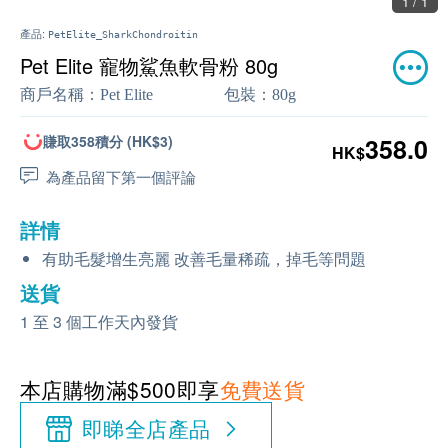
1 / 1
產品:
PetElite_SharkChondroitin
Pet Elite 寵物鯊魚軟骨粉 80g
商戶名稱：
Pet Elite
包裝：
80g
賺取358積分 (HK$3)
358.0
HK$
為產品留下第一個評論
詳情
有助毛髮增生亮麗 改善毛量稀疏，掉毛等問題
送貨
1 至 3 個工作天內發貨
本店購物滿$500即享
免費送貨
即睇全店產品