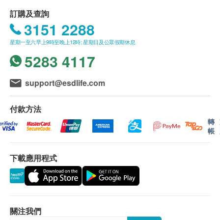
留最終決議權。
訂購及查詢
3151 2288
送貨條款：
星期一至六早上9時至晚上12時; 星期日及公眾假期休息
購買 Pet Elite 產品總額滿HK$500，即可享本地免
5283 4117
費送貨服務。賬單總額未滿HK$500需附加HK$50
運費。
離島及偏遠地區不設上門送貨，只限於順豐智能櫃
support@esdlife.com
取件。
我們將於確定訂單後1-3個工作天內安排發貨。
付款方法
不排除運送時間會因節日而有所影響。當八號烈風
轉
帳
訊號懸掛或黑色暴雨警告生效時，送貨服務時間將
會延遲。
下載應用程式
所有訂單須視乎相關貨品的供應情況再作最後確
認。倘若健康網購health.ESDlife未能提供任何訂
單上的貨品，健康網購health.ESDlife有權拒絕接
受該訂單，並且會於送貨前透過電話或電郵通知顧
客再作安排。
關注我們