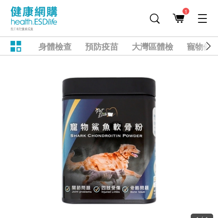
1
身體檢查
預防疫苗
大灣區體檢
寵物健