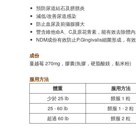
預防尿道結石及膀胱炎
減低/改善尿道感染
防止血尿及前攝腺腫大
豐含維他命A、C及原花青素，能有效去除體
NDM成份有效防止P.Gingivalis細菌形成，
成份
蔓越莓 270mg，膠囊(魚膠，硬脂酸鎂，黏米粉)
服用方法
體重
服用方法
少於 25 lb
餵服 1 粒
25 - 60 lb
餵服 1 - 2 粒
超過 60 lb
餵服 2 粒