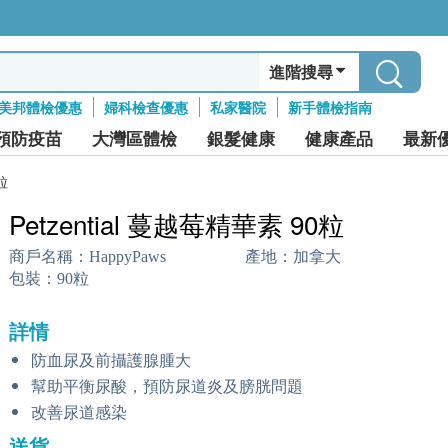
進階搜尋
美邦體檢優惠
婦科檢查優惠
私家醫院
新手體檢指南
預防疫苗
大灣區體檢
銀髮健康
健康產品
最新
粒
Petzential 蔓越莓精華素 90粒
商戶名稱：
HappyPaws
產地：
加拿大
包裝：
90粒
詳情
防血尿及前攝護腺腫大
幫助平衡尿酸，預防尿道炎及膀胱問題
改善尿道感染
送貨