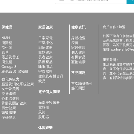
保健品
家居健康
健康資訊
商戶合作 / 加盟
如閣下擁有任何健康相關
NMN
日常家電
身體檢查
及產品供應商，歡迎與健
滴雞精
空氣淨化
疫苗
回覆，為閣下提供更
益生菌
廚房電器
家居健康
電郵:
partnership@es
蟲草
寵物健康
個人健康
靈芝及雲芝
長者健康
有機食品
重要聲明：
滴魚精
防疫產品
寵物健康
生活易會員於本網站
Omega 3
睡眠用品
容，並不會保證其準
維他命 及 礦物質
害蟲處理
常見問題
見，並不代表生活易
健康及有機食品
責。有關詳情請參閱
強化免疫力
飲品
首次驗身指引
腸道及消化系統健康
熱門問題
女士及美容
電子個人護理
瘦身纖體
心血管健康
面部美容儀器
骨骼及關節健康
電鬚刨
男士健康
風筒
頭髮護理
脫毛器
孕婦健康
休閑娛樂