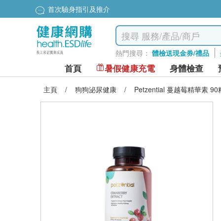
首次驗身指引及推介
熱門搜尋：
體檢送現金券/禮品
首頁
暑假健康充電
身體檢查
主頁
/
狗狗泌尿健康
/
Petzential 蔓越莓精華素 90