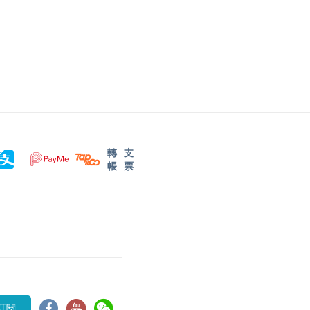
轉
支
帳
票
訂閱