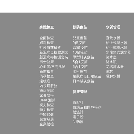
身體檢查
預防疫苗
水質管理
全面檢查
兒童疫苗
直飲水機
婦科檢查
9價疫苗
枱上式濾水器
打疫苗前檢查
23價疫苗
枱下式濾水器
新冠病毒抗體測試
13價疫苗
水龍頭式濾水器
新冠病毒檢測套裝
甲型肝炎疫苗
濾水壺
男士健康
5合1疫苗
濾水瓶
心血管/三高風險
6合1疫苗
花灑濾水器
婚前檢查
水痘疫苗
濾芯
備孕檢查
輪狀病毒口服疫苗
電解水機
過敏症
日本腦炎疫苗
內視鏡服務
癌症測試
健康管理
家傭體檢
DNA 測試
血壓計
視力檢查
血糖及膽固醇檢測
聽力檢查
體溫計
中醫保健
電子磅
兒童發展
助聽器
企業體檢