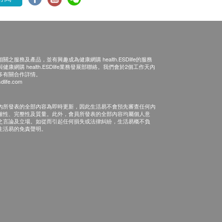
之服務及產品，並有興趣成為健康網購 health.ESDlife的服務
康網購 health.ESDlife業務發展部聯絡。我們會於2個工作天內
多有關合作詳情。
dlife.com
內所發表的全部內容為即時更新，因此生活易不會預先審查任何內
確性、完整性及質量。此外，會員所發表的全部內容均屬個人意
之言論及立場。如從而引起任何損失或法律糾紛，生活易概不負
生活易的免責聲明。