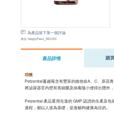
為產品留下第一個評論
產品:
HappyPaws_002203
購
產品詳情
功效
Petzential蔓越莓含有豐富的維他命A、C、原
將泌尿器官內壁有害細菌及病毒隨小便排出體外
Petzential 產品選用先進的 GMP 認
過程，都以人道為基礎，促進貓狗健康為目的。