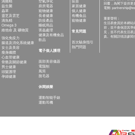
滴雞精
空氣淨化
疫苗
回覆，為閣下提供更
益生菌
廚房電器
家居健康
電郵:
partnership@es
蟲草
寵物健康
個人健康
靈芝及雲芝
長者健康
有機食品
重要聲明：
滴魚精
防疫產品
寵物健康
生活易會員於本網站
Omega 3
睡眠用品
容，並不會保證其準
維他命 及 礦物質
害蟲處理
常見問題
見，並不代表生活易
健康及有機食品
責。有關詳情請參閱
強化免疫力
飲品
首次驗身指引
腸道及消化系統健康
熱門問題
女士及美容
電子個人護理
瘦身纖體
心血管健康
面部美容儀器
骨骼及關節健康
電鬚刨
男士健康
風筒
頭髮護理
脫毛器
孕婦健康
休閑娛樂
運動智能手錶
運動耳機