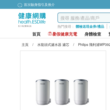
首次驗身指引及推介
熱門搜尋：
體檢送現金券/禮品
首頁
暑假健康充電
身體檢查
主頁
/
水龍頭式濾水器 濾芯
/
Philips 飛利浦W