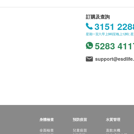
訂購及查詢
3151 228
星期一至六早上9時至晚上12時; 
5283 411
support@esdlife
身體檢查
預防疫苗
水質管理
全面檢查
兒童疫苗
直飲水機