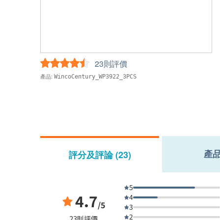
23則評價
產品:
WincoCentury_WP3922_3PCS
產
評分及評論 (23)
5
4.7
4
/5
3
2
23則評價