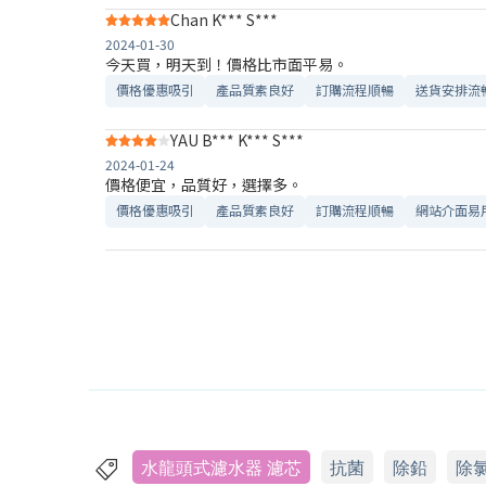
Chan K*** S***
2024-01-30
今天買，明天到！價格比市面平易。
價格優惠吸引
產品質素良好
訂購流程順暢
送貨安排流
YAU B*** K*** S***
2024-01-24
價格便宜，品質好，選擇多。
價格優惠吸引
產品質素良好
訂購流程順暢
網站介面易
水龍頭式濾水器 濾芯
抗菌
除鉛
除