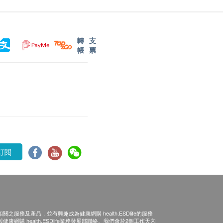
轉
支
帳
票
訂閱
之服務及產品，並有興趣成為健康網購 health.ESDlife的服務
康網購 health.ESDlife業務發展部聯絡。我們會於2個工作天內