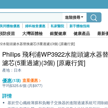
進階搜尋
美邦體檢優惠
婦科檢查優惠
私家醫院
新手體檢指南
預防疫苗
大灣區體檢
銀髮健康
健康產品
最新
P3922水龍頭濾水器替換濾芯(5重過濾)(3個) [原廠行貨]
Philips 飛利浦WP3922水龍頭濾水器
濾芯(5重過濾)(3個) [原廠行貨]
產地：
日本
優惠
查看優惠
(1項)
平均$325.6/個 (共$977)
詳情
基於空心纖維薄膜和負離子交換器的進階過濾系統可消除