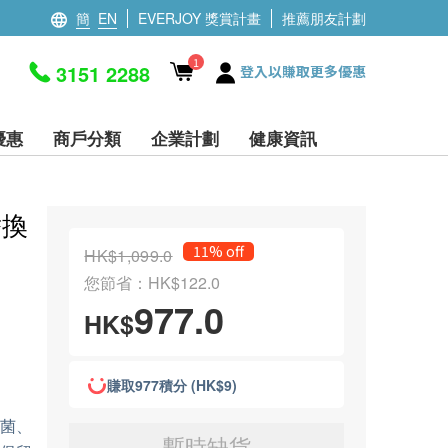
簡
EN
EVERJOY 獎賞計畫
推薦朋友計劃
1
3151 2288
登入以賺取更多優惠
優惠
商戶分類
企業計劃
健康資訊
替換
11% off
HK$1,099.0
您節省：HK$122.0
977.0
HK$
賺取977積分 (HK$9)
細菌、
暫時缺貨