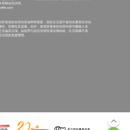
多有關合作詳情。
dlife.com
內所發表的全部內容為即時更新，因此生活易不會預先審查任何內
確性、完整性及質量。此外，會員所發表的全部內容均屬個人意
之言論及立場。如從而引起任何損失或法律糾紛，生活易概不負
生活易的免責聲明。