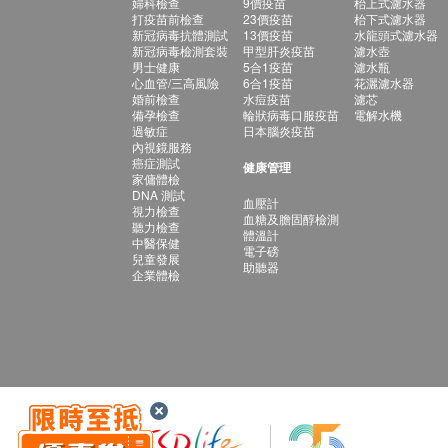
婦科檢查
9價疫苗
枱上式濾水器
打疫苗前檢查
23價疫苗
枱下式濾水器
新冠病毒抗體測試
13價疫苗
水龍頭式濾水器
新冠病毒檢測套裝
甲型肝炎疫苗
濾水壺
男士健康
5合1疫苗
濾水瓶
心血管/三高風險
6合1疫苗
花灑濾水器
婚前檢查
水痘疫苗
濾芯
備孕檢查
輪狀病毒口服疫苗
電解水機
過敏症
日本腦炎疫苗
內視鏡服務
癌症測試
健康管理
家傭體檢
DNA 測試
血壓計
視力檢查
血糖及膽固醇檢測
聽力檢查
體溫計
中醫保健
電子磅
兒童發展
助聽器
企業體檢