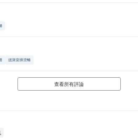
暢
用
送貨安排流暢
查看所有評論
氯