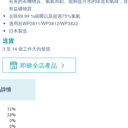
有害的有機物質、氯氣和鉛。能夠提升水的味道和氣味，
有益礦物質
去除99.99 %細菌以及超過75%氯氣
適用於WP3811/WP3812/WP3822
日本製造
送貨
3 至 14 個工作天內發貨
即睇全店產品
品詳情
71%
28%
0%
0%