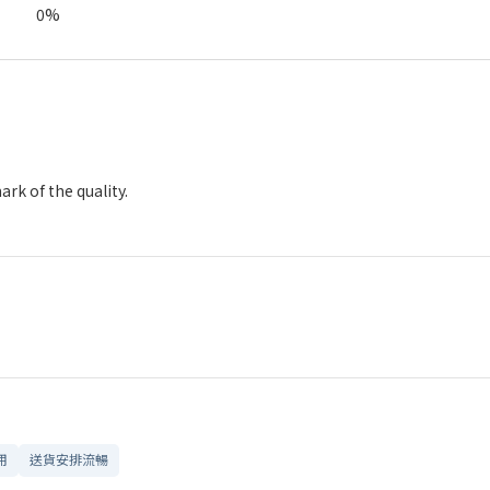
0%
ark of the quality.
用
送貨安排流暢