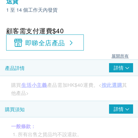
送貨
1 至 14 個工作天內發貨
顧客需支付運費$40
即睇全店產品
展開所有
詳情
產品詳情
購買
生活小主義
產品需加HK$40運費。<
按此選購
其
他產品>
詳情
購買須知
一般條款：
所有出售之貨品均不設退款。