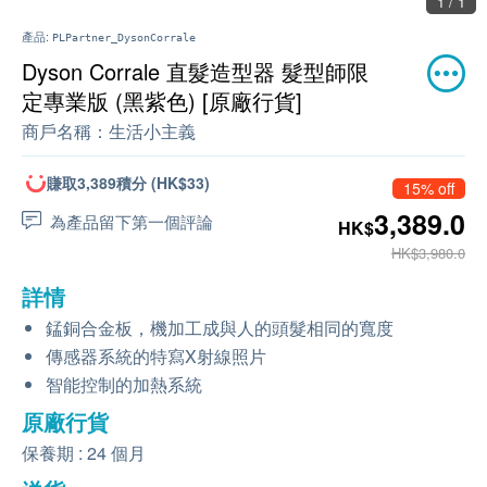
1 / 1
產品:
PLPartner_DysonCorrale
Dyson Corrale 直髮造型器 髮型師限
定專業版 (黑紫色) [原廠行貨]
商戶名稱：
生活小主義
賺取3,389積分 (HK$33)
15% off
3,389.0
為產品留下第一個評論
HK$
HK$3,980.0
詳情
錳銅合金板，機加工成與人的頭髮相同的寬度
傳感器系統的特寫X射線照片
智能控制的加熱系統
原廠行貨
保養期 : 24 個月