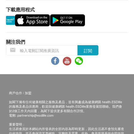
無繩多功能性，有繩熱性能
當顧客收取已訂購之貨品時，有責任檢查貨品是否
Dyson Corrale™矯直機由4芯鋰離子電池供電，可
下載應用程式
有損毀情況，一經確認簽收，恕不接受退換。
提供無繩有線矯直機的熱性能。
退換產品必須包裝完整，如退換之產品有任何殘缺
OLED屏幕在使用過程中顯示電池電量，溫度控制
或過期退回，供應商有權不受理。
和充電狀態。
如有其他損壞或遺漏查詢，顧客必須保留有效收據
適合所有髮型三種精確的加熱設置（330°F，
正本，並於送貨後3個工作天內按下列方式聯絡生
關注我們
365°F和410°F）適合您的頭髮類型，長度和所需
活小主義 客戶服務部跟進。
訂閱
樣式。
電郵: info@gadgetmonocle-hk.com
長達30分鐘的無繩造型
查詢熱線: 852-52360198
提供與有線矯直機相同的熱性能。只需70分鐘即可
充滿電。
關閉插入的電纜以進行樣式設計
商戶合作 / 加盟
通過充電底座最大程度地延長運行時間
不使用時，將Dyson Corrale™矯直機放置在擴展
如閣下擁有任何健康相關之服務及產品，並有興趣成為健康網購 health.ESDlife
的服務及產品供應商，歡迎與健康網購 health.ESDlife業務發展部聯絡。我們會
塢中以及在各部分之間放置，以延長運行時間。
於2個工作天內回覆，為閣下提供更多有關合作詳情。
電郵:
partnership@esdlife.com
閒置10分鐘後關閉，以增加安心感，並且板鎖定後
重要聲明：
可立即使用。
生活易會員於本網站內所發表的全部內容為即時更新，因此生活易不會預先審查
通用電壓和飛行就緒功能使您可以使用矯直機出國
任何內容，並不會保證其準確性、完整性及質量。此外，會員所發表的全部內容