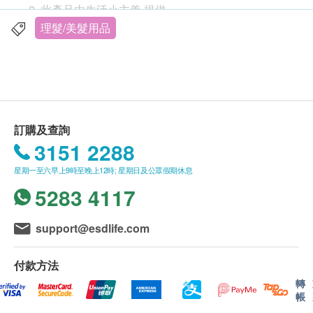
此產品由生活小主義 提供。
如有任何爭議，生活小主義 及健康網購
理髮/美髮用品
health.ESDlife保留最終決議權。
送貨條款：
購買
生活小主義
產品需加HK$40運費。
我們將於確定訂單後1-14個工作天內安排發貨。
訂購及查詢
不排除運送時間會因節日而有所影響。當八號烈風
3151 2288
產品介紹
訊號懸掛或黑色暴雨警告生效時，送貨服務時間將
精確造型，只有一半的損壞
星期一至六早上9時至晚上12時; 星期日及公眾假期休息
會延遲。
錳銅合金板，機加工成與人的頭髮相同的寬度。
5283 4117
所有訂單須視乎相關貨品的供應情況再作最後確
傳感器系統的特寫X射線照片
認。倘若健康網購health.ESDlife未能提供任何訂
智能控制的加熱系統
單上的貨品，健康網購health.ESDlife有權拒絕接
support@esdlife.com
電子和熱接口的靈活佈置。集成的傳感器系統每秒
受該訂單，並且會於送貨前透過電話或電郵通知顧
可調節板的溫度100次，因此您不會超出設定的溫
客再作安排。
付款方法
度。
轉
帳
4芯鋰離子電池的特寫X射線照片
退換條款：