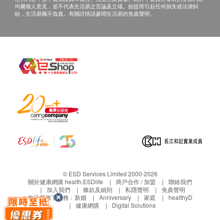
均屬個人意見，並不代表生活易之言論及立場。如從而引起任何損失或法律糾
旅行。
紛，生活易概不負責。有關詳情請參閱生活易的免責聲明。
產品規格
戴森 Dyson Corrale™ 直髮造型器
尺寸：292 x 45 mm (長/寬)
重量：561g
電源：200W (最大)
電壓：10.8V - 16.8V
電線長度：4.34m
3段溫度調節：165℃; 185℃; 210℃
智能熱能控制: 有
防熱收納袋: 有
© ESD Services Limited 2000-2026
充電座: 有
關於健康網購 health.ESDlife
商戶合作 / 加盟
聯絡我們
加入我們
條款及細則
私隱聲明
免責聲明
360ᵒ 磁力電線: 有
生活易旗下業務：
新婚
Anniversary
家庭
healthyD
包裝闊度: 136mm
健康網購
Digital Solutions
包裝長度: 359.5mm