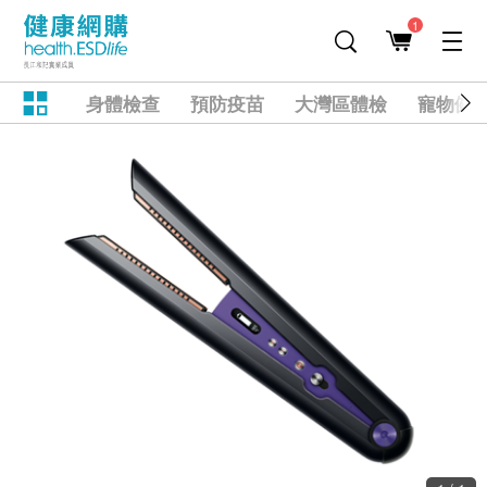
1
身體檢查
預防疫苗
大灣區體檢
寵物健