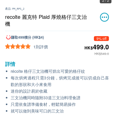
2 / 2
產品:
PM_RPS_2
recolte 麗克特 Plaid 厚燒格仔三文治
機
賺取499積分 (HK$4)
9% off
499.0
1則評價
HK$
HK$549.0
詳情
récolte 格仔三文治機可烘出可愛的格仔紋
每次烘烤過程只需3分鐘，烘烤完成後可以切成自己喜
歡的形狀和大小來食用
迷你的設計易於收藏
三文治機同時隨附33道三文治料理食譜
只需依食譜準備食材，輕鬆簡易操作
就可以做到美味可口的三文治