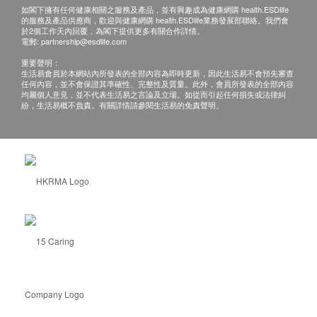
如閣下擁有任何健康相關之服務及產品，並有興趣成為健康網購 health.ESDlife
的服務及產品供應商，歡迎與健康網購 health.ESDlife業務發展部聯絡。我們會
於2個工作天內回覆，為閣下提供更多有關合作詳情。
電郵:
partnership@esdlife.com
重要聲明：
生活易會員於本網站內所發表的全部內容為即時更新，因此生活易不會預先審查
任何內容，並不會保證其準確性、完整性及質量。此外，會員所發表的全部內容
均屬個人意見，並不代表生活易之言論及立場。如從而引起任何損失或法律糾
紛，生活易概不負責。有關詳情請參閱生活易的免責聲明。