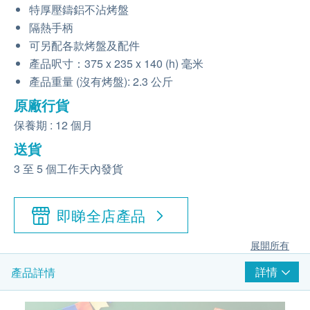
特厚壓鑄鋁不沾烤盤
隔熱手柄
可另配各款烤盤及配件
產品呎寸：375 x 235 x 140 (h) 毫米
產品重量 (沒有烤盤): 2.3 公斤
原廠行貨
保養期 : 12 個月
送貨
3 至 5 個工作天內發貨
即睇全店產品
展開所有
詳情
產品詳情