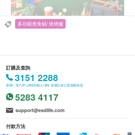
多功能煮食鍋/ 燒烤爐
訂購及查詢
詳細介紹
3151 2288
BRUNO的經典商品，又是有著最多樣功能與變化的
就屬電烤盤了，如果要挑選一樣商品來買絕對必推電
星期一至六早上9時至晚上12時; 星期日及公眾假期休息
烤盤，搭配所推出的多款配件，可以用來吃火鍋、燒
5283 4117
烤、壽喜燒、章魚燒等各種料理，甚至搭配專用蒸格
也可以用來蒸包子、蒸海鮮等，非常實用。而全新的
support@esdlife.com
米菲兔miffy聯名款式，除了在側面有著可愛的米菲兔
插畫外，裝飾旋鈕也是可愛的米菲兔造型。
付款方法
轉