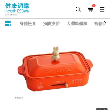
1
身體檢查
預防疫苗
大灣區體檢
寵物健