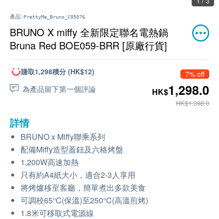
1 / 3
產品:
PrettyMe_Bruno_C05076
BRUNO X miffy 全新限定聯名電熱鍋
Bruna Red BOE059-BRR [原廠行貨]
賺取1,298積分 (HK$12)
7% off
1,298.0
為產品留下第一個評論
HK$
HK$1,398.0
詳情
BRUNO x Miffy聯乘系列
配備Miffy造型蓋鈕及六格烤盤
1,200W高速加熱
只有約A4紙大小，適合2-3人享用
將烤爐移至客廳，簡單煮出多款美食
可調校65°C(保溫)至250°C(高溫煎烤)
1.8米可移取式電源線