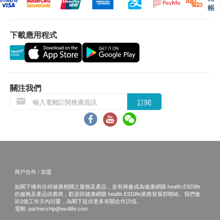
其中當然也少不了有著米菲兔家族經典角色頭像的六
帳
格式料理盤。
購買後7天之內需網上登記保養
下載應用程式
(warranty.acehomehk.com) 產品配件（如電熱鍋蓋以
及所有烤盤等等）不在保養範圍
Warranty Supplier: Ace Kitchen Ltd.
關注我們
訂閱
商戶合作 / 加盟
如閣下擁有任何健康相關之服務及產品，並有興趣成為健康網購 health.ESDlife
的服務及產品供應商，歡迎與健康網購 health.ESDlife業務發展部聯絡。我們會
於2個工作天內回覆，為閣下提供更多有關合作詳情。
電郵:
partnership@esdlife.com