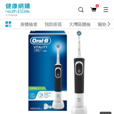
1
身體檢查
預防疫苗
大灣區體檢
寵物健