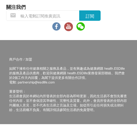
關注我們
訂閱
商戶合作 / 加盟
如閣下擁有任何健康相關之服務及產品，並有興趣成為健康網購 health.ESDlife
的服務及產品供應商，歡迎與健康網購 health.ESDlife業務發展部聯絡。我們會
於2個工作天內回覆，為閣下提供更多有關合作詳情。
電郵:
partnership@esdlife.com
重要聲明：
生活易會員於本網站內所發表的全部內容為即時更新，因此生活易不會預先審查
任何內容，並不會保證其準確性、完整性及質量。此外，會員所發表的全部內容
均屬個人意見，並不代表生活易之言論及立場。如從而引起任何損失或法律糾
紛，生活易概不負責。有關詳情請參閱生活易的免責聲明。