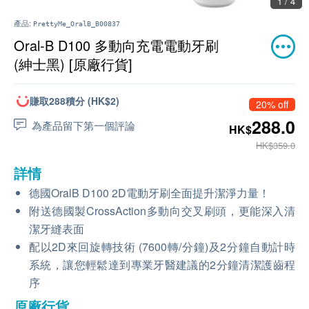
1 / 4
產品:
PrettyMe_OralB_B00837
Oral-B D100 多動向充電電動牙刷
(紳士黑) [原廠行貨]
賺取288積分 (HK$2)
20% off
288.0
為產品留下第一個評論
HK$
HK$359.0
詳情
德國OralB D100 2D電動牙刷全面提升潔淨力量！
附送德國製CrossAction多動向交叉刷頭，更能深入清
潔牙縫表面
配以2D來回旋轉技術 (7600轉/分鐘)及2分鐘自動計時
系統，讓您輕鬆達到專業牙醫建議的2分鐘清潔護齒程
序
原廠行貨