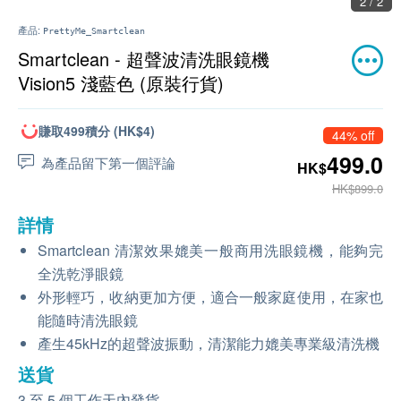
2 / 2
產品:
PrettyMe_Smartclean
Smartclean - 超聲波清洗眼鏡機
Vision5 淺藍色 (原裝行貨)
賺取499積分 (HK$4)
44% off
499.0
為產品留下第一個評論
HK$
HK$899.0
詳情
Smartclean 清潔效果媲美一般商用洗眼鏡機，能夠完
全洗乾淨眼鏡
外形輕巧，收納更加方便，適合一般家庭使用，在家也
能隨時清洗眼鏡
產生45kHz的超聲波振動，清潔能力媲美專業級清洗機
送貨
3 至 5 個工作天內發貨