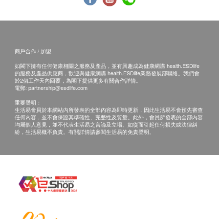
商戶合作 / 加盟
如閣下擁有任何健康相關之服務及產品，並有興趣成為健康網購 health.ESDlife
的服務及產品供應商，歡迎與健康網購 health.ESDlife業務發展部聯絡。我們會
於2個工作天內回覆，為閣下提供更多有關合作詳情。
電郵:
partnership@esdlife.com
重要聲明：
生活易會員於本網站內所發表的全部內容為即時更新，因此生活易不會預先審查
任何內容，並不會保證其準確性、完整性及質量。此外，會員所發表的全部內容
均屬個人意見，並不代表生活易之言論及立場。如從而引起任何損失或法律糾
紛，生活易概不負責。有關詳情請參閱生活易的免責聲明。