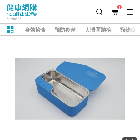
1
身體檢查
預防疫苗
大灣區體檢
寵物健