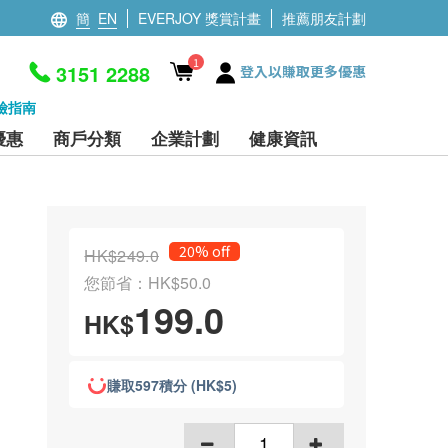
簡
EN
EVERJOY 獎賞計畫
推薦朋友計劃
1
3151 2288
登入以賺取更多優惠
檢指南
優惠
商戶分類
企業計劃
健康資訊
20% off
HK$249.0
您節省：HK$50.0
199.0
HK$
賺取597積分 (HK$5)