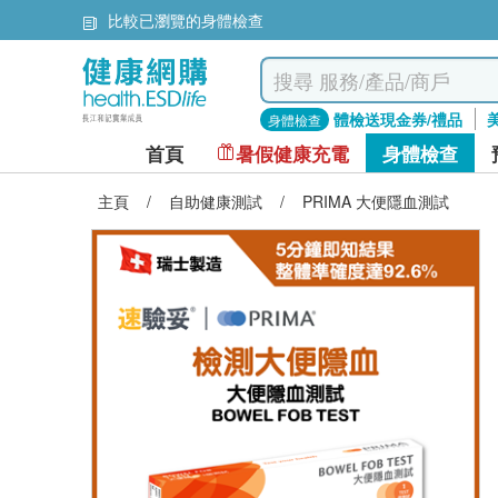
比較已瀏覽的身體檢查
體檢送現金券/禮品
身體檢查
首頁
暑假健康充電
身體檢查
主頁
/
自助健康測試
/
PRIMA 大便隱血測試