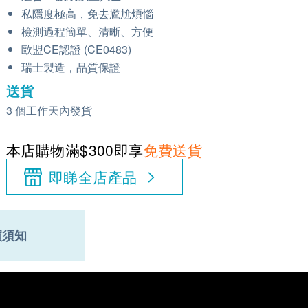
私隱度極高，免去尷尬煩惱
檢測過程簡單、清晰、方便
歐盟CE認證 (CE0483)
瑞士製造，品質保證
送貨
3 個工作天內發貨
本店購物滿$300即享
免費送貨
即睇全店產品
買須知