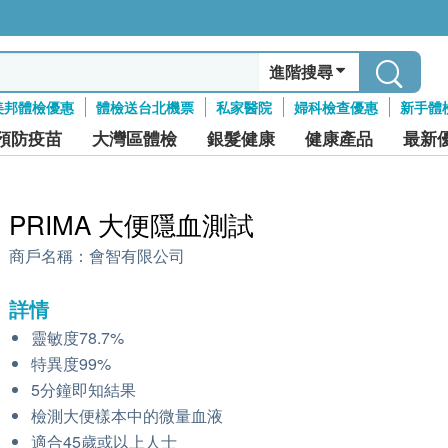
進階搜尋
美邦體檢優惠
體檢送台北機票
私家醫院
婦科檢查優惠
新手體
預防疫苗
大灣區體檢
銀髮健康
健康產品
最新
PRIMA 大便隱血測試
商戶名稱：
會智有限公司
詳情
靈敏度78.7%
特異度99%
5分鐘即知結果
檢測大便樣本中的微量血液
適合45歲或以上人士