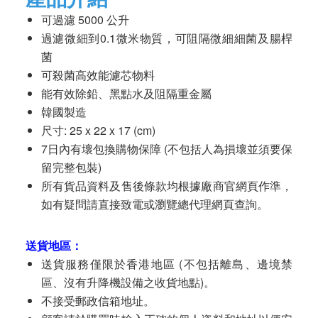
可過濾 5000 公升
過濾微細到0.1微米物質，可阻隔微細細菌及腸桿
菌
可殺菌高效能濾芯物料
能有效除鉛、黑點水及阻隔重金屬
韓國製造
尺寸: 25 x 22 x 17 (cm)
7日內有壞包換購物保障 (不包括人為損壞並須要保
留完整包裝)
所有貨品資料及售後條款均根據廠商官網頁作準，
如有疑問請直接致電或瀏覽總代理網頁查詢。
送貨地區：
送貨服務僅限於香港地區 (不包括離島、邊境禁
區、沒有升降機設備之收貨地點)。
不接受郵政信箱地址。