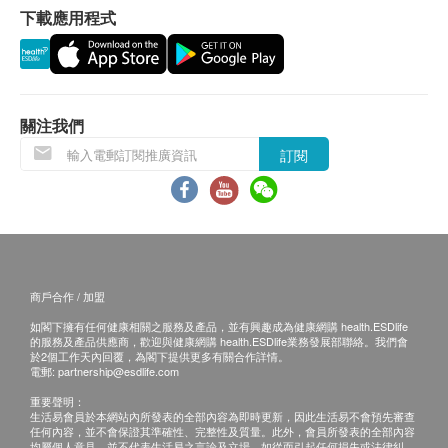
下載應用程式
關注我們
訂閱
商戶合作 / 加盟
如閣下擁有任何健康相關之服務及產品，並有興趣成為健康網購 health.ESDlife
的服務及產品供應商，歡迎與健康網購 health.ESDlife業務發展部聯絡。我們會
於2個工作天內回覆，為閣下提供更多有關合作詳情。
電郵:
partnership@esdlife.com
重要聲明：
生活易會員於本網站內所發表的全部內容為即時更新，因此生活易不會預先審查
任何內容，並不會保證其準確性、完整性及質量。此外，會員所發表的全部內容
均屬個人意見，並不代表生活易之言論及立場。如從而引起任何損失或法律糾