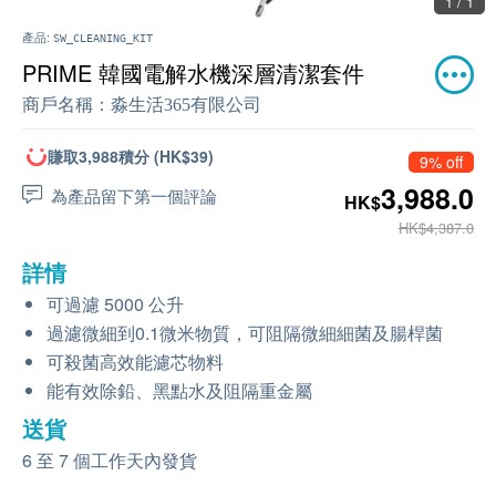
1 / 1
產品:
SW_CLEANING_KIT
PRIME 韓國電解水機深層清潔套件
商戶名稱：
淼生活365有限公司
賺取3,988積分 (HK$39)
9% off
3,988.0
為產品留下第一個評論
HK$
HK$4,387.0
詳情
可過濾 5000 公升
過濾微細到0.1微米物質，可阻隔微細細菌及腸桿菌
可殺菌高效能濾芯物料
能有效除鉛、黑點水及阻隔重金屬
送貨
6 至 7 個工作天內發貨