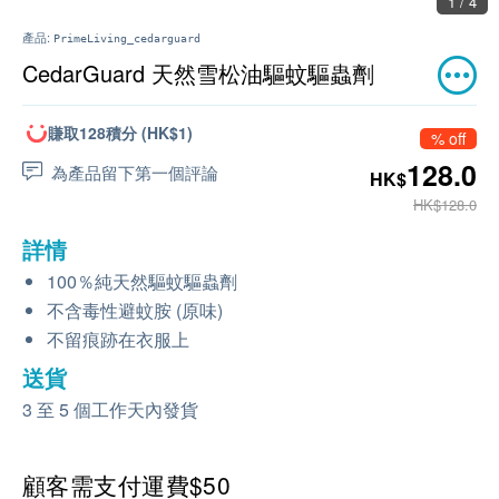
1 / 4
產品:
PrimeLiving_cedarguard
CedarGuard 天然雪松油驅蚊驅蟲劑
賺取128積分 (HK$1)
% off
128.0
為產品留下第一個評論
HK$
HK$128.0
詳情
100％純天然驅蚊驅蟲劑
不含毒性避蚊胺 (原味)
不留痕跡在衣服上
送貨
3 至 5 個工作天內發貨
顧客需支付運費$50