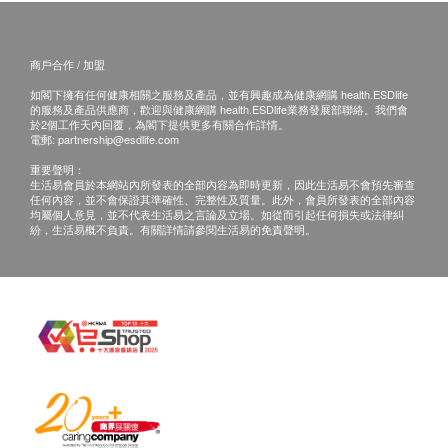
有效擊退蚊、蚤、蜱、蝨、臭蟲、蒼蠅、螞蟻等
等。
哺乳期母親、孕婦、兒童、嬰兒和狗隻可安心使
商戶合作 / 加盟
用。
如閣下擁有任何健康相關之服務及產品，並有興趣成為健康網購 health.ESDlife
的服務及產品供應商，歡迎與健康網購 health.ESDlife業務發展部聯絡。我們會
無毒性避蚊胺
於2個工作天內回覆，為閣下提供更多有關合作詳情。
電郵:
partnership@esdlife.com
純天然及無毒
不留痕跡在衣服上
重要聲明：
生活易會員於本網站內所發表的全部內容為即時更新，因此生活易不會預先審查
具殺蟲功效
任何內容，並不會保證其準確性、完整性及質量。此外，會員所發表的全部內容
均屬個人意見，並不代表生活易之言論及立場。如從而引起任何損失或法律糾
美國製造
紛，生活易概不負責。有關詳情請參閱生活易的免責聲明。
如何使用:
可噴在身體和衣服上。 根據需要重複。
適用於:
可用於皮膚、衣服和床褥被鋪。
成分:
10% Organic cedar oil, 90% hydrated silica
(inert).
注意:
天然產品和有機產品每次收成的材料顏色都不
同，引致產品顏色不同，但絕不影響其效果。