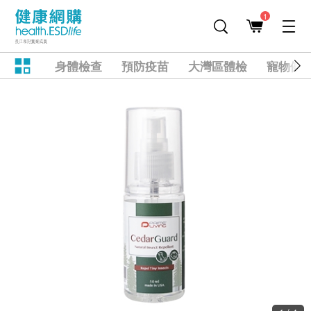
1
身體檢查
預防疫苗
大灣區體檢
寵物健