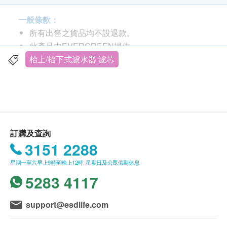
一般條款：
所有出售之貨品均不設退款。
此產品由EVERGREEN提供。
韓國高效型濾芯 全效型濾芯 - 3M AP easy C-
如有任何爭議，EVERGREEN及健康網購保留最
枱上/枱下式濾水器 濾芯
Complete 或 C-LC兼容 同樣功效
終決議權。
高效型濾芯 PU-01 (替換為3M AP C-complete或C-
送貨服務：
LC)
購買EVERGREEN產品總額滿HK$500，即可享本
韓國過濾器品牌“PURER”推出高效濾水器濾芯。
地免費送貨服務。賬單總額未滿HK$500需附加
NSF/ANSI 42已通過水安全和質量認證。
訂購及查詢
HK$30運費。
3151 2288
我們將於確定訂單後 2-5 個工作天內安排發貨。
* Model No
: PU-01
星期一至六早上9時至晚上12時; 星期日及公眾假期休息
不排除運送時間會因節日而有所影響。當八號烈風
5283 4117
訊號懸掛或黑色暴雨警告生效時，送貨服務時間將
* 過濾器可以替換為以下物品
會延遲。
#3M AP EASY C-Complete
所有訂單須視乎相關貨品的供應情況再作最後確
#3M C-LC
support@esdlife.com
認。倘若生活易未能提供任何訂單上的貨品，生活
#USF-C