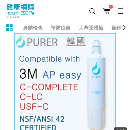
1
身體檢查
預防疫苗
大灣區體檢
寵物健