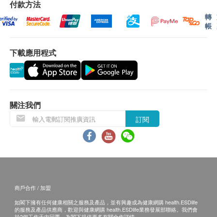
易有權拒絕接受該訂單，並且會於送貨前透過電話
#CPT-01
付款方法
或電郵通知顧客再作安排。
*規格
轉
帳
微米級數:0.5微米
送貨安排：
容量:1,500gals(5,678L) *當水流變慢時,請更換濾芯。
下載應用程式
當顧客收取已訂購之貨品時，有責任檢查貨品是否
建議每6至9個月更換一次濾芯。 濾芯的壽命因耗水量
有損毀情況，一經確認簽收，恕不接受退換。
和水質不同而不同,但最長壽命只有9個月。
退換產品必須包裝完整，如退換之產品有任何殘缺
流量:每分鐘0.75克(2.84毫升)
或過期退回，供應商有權不受理。
操作溫度:3.4-380C
如有其他損壞或遺漏查詢，顧客必須保留有效收據
操作壓力:30-120psi
關注我們
正本，並於送貨後3個工作天內按下列方式聯絡
訂閱
EVERGREEN 客戶服務部跟進。
濾芯由NSF/ANSI 42認證。 有效過濾水中的鉛,揮發
電郵:
evergreen.ada.hk@gmail.com
性有機化合物#,鏽,氯的味道,氣味,沉積物和囊腫。
查詢whatsapp: +852 6739 8961
#包括Benzene, P-Dichlorobenzene , Atrazine,
Carbofuran and Lindane.
商戶合作 / 加盟
改善食水水質,礦物質仍存在於水中,這對我們日常的健
如閣下擁有任何健康相關之服務及產品，並有興趣成為健康網購 health.ESDlife
康生活至關重要。
的服務及產品供應商，歡迎與健康網購 health.ESDlife業務發展部聯絡。我們會
於2個工作天內回覆，為閣下提供更多有關合作詳情。