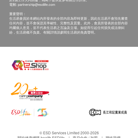
電郵:
partnership@esdlife.com
重要聲明：
更換過濾器後，第一次使用時，請打開水使其流入和
生活易會員於本網站內所發表的全部內容為即時更新，因此生活易不會預先審查
任何內容，並不會保證其準確性、完整性及質量。此外，會員所發表的全部內容
流出過濾器1-2分鐘。(about 10L)
均屬個人意見，並不代表生活易之言論及立場。如從而引起任何損失或法律糾
通常可以在產品上看到碳塊粉末，因為它在硬運輸過
紛，生活易概不負責。有關詳情請參閱生活易的免責聲明。
程中會滲出。
用戶可以簡單地擦拭並使用它，因為過濾器的入口和
出口是分開的。
所有貨品由韓國直接購入後寄出。
產品詳情請參閱包裝上說明。
圖片只供參考，一切以實物為準 。
***產品可能會於運輸過程造成貨品外盒輕微破損，不
完整的情形
© ESD Services Limited 2000-2026
關於健康網購 health.ESDlife
商戶合作 / 加盟
聯絡我們