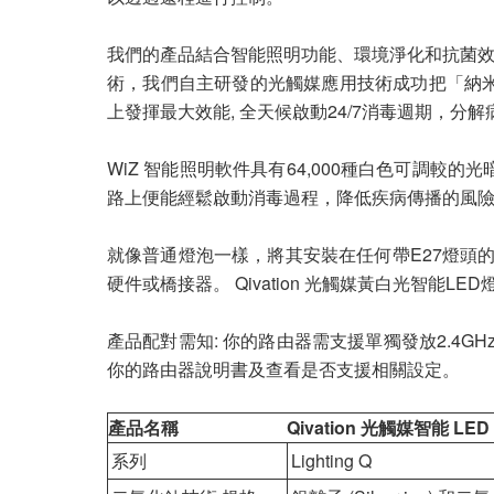
我們的產品結合智能照明功能、環境淨化和抗菌
術，我們自主研發的光觸媒應用技術成功把「納米
上發揮最大效能, 全天候啟動24/7消毒週期，分
WiZ 智能照明軟件具有64,000種白色可調
路上便能經鬆啟動消毒過程，降低疾病傳播的風
就像普通燈泡一樣，將其安裝在任何帶E27燈頭
硬件或橋接器。 Qivation 光觸媒黃白光智能
產品配對需知: 你的路由器需支援單獨發放2.4GH
你的路由器說明書及查看是否支援相關設定。
產品名稱
Qivation 光觸媒智能 LE
系列
Lighting Q