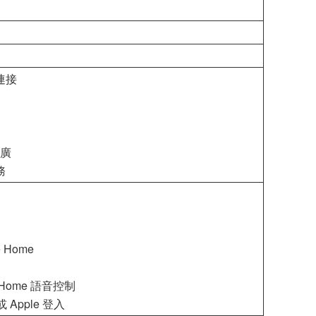
端連接
更廣
務
le Home
le Home 語音控制
或 Apple 登入