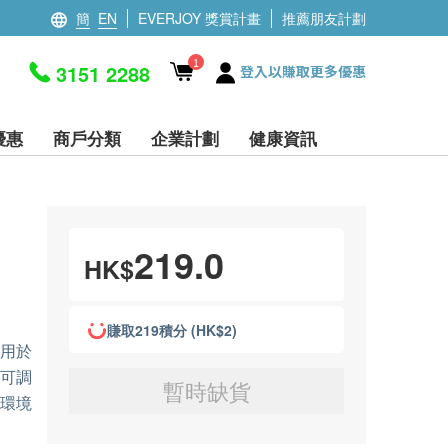
簡
EN
EVERJOY 獎賞計畫
推薦朋友計劃
1
3151 2288
登入以賺取更多優惠
優惠
商戶分類
企業計劃
健康資訊
219.0
HK$
賺取219積分 (HK$2)
應用於
色可調
暫時缺貨
環境