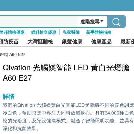
進階搜尋
美邦體檢優惠
婦科檢查優惠
私家醫院
新手體檢指南
預防疫苗
大灣區體檢
銀髮健康
健康產品
最新
燈膽 A60 E27
Qivation 光觸媒智能 LED 黃白光燈膽
A60 E27
詳情
我們的Qivation 光觸媒黃白光智能LED燈膽將不同的暖色調
冷白色，幫助您集中專注力同時放鬆身心。具有64,000種白
較的光暗度，及預設健康模式。融合了智能照明功能，並具有
淨化和抗菌效果。