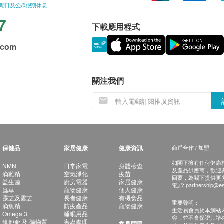
星期日及公眾假期休息
7
下載應用程式
.com
關注我們
保健品
家居健康
健康資訊
商戶合作 / 加盟
如閣下擁有任何健康相關
NMN
日常家電
身體檢查
及產品供應商，歡迎與健
滴雞精
空氣淨化
疫苗
回覆，為閣下提供更
益生菌
廚房電器
家居健康
電郵:
partnership@es
蟲草
寵物健康
個人健康
靈芝及雲芝
長者健康
有機食品
重要聲明：
滴魚精
防疫產品
寵物健康
生活易會員於本網站
Omega 3
睡眠用品
容，並不會保證其準
維他命 及 礦物質
害蟲處理