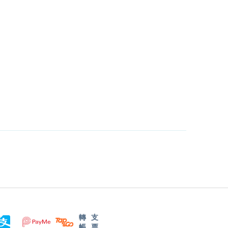
轉
支
帳
票