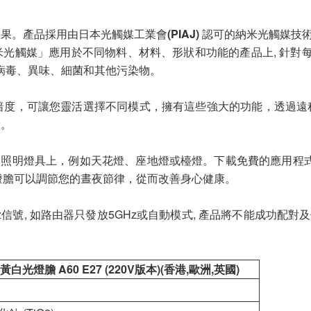
效果。產品採用由日本光觸媒工業會
(PIAJ)
認可的納米光觸媒技
光觸媒」應用於不同物料、材料、形狀和功能的產品上, 針對每
解病毒、異味、細菌和其他污染物。
較的光暗度，可讓您靈活選擇不同模式，擁有這些強大的功能，透
險。
的照明燈具上，例如天花燈、座地燈或檯燈。下載免費的應用程式並
LED燈膽可以調節您的晝夜節律，從而改善身心健康。
z信號, 如路由器只發放5GHz或自動模式, 產品將不能成功配
D 黃白光燈膽 A60 E27 (220V版本)(香港,歐洲,英國)