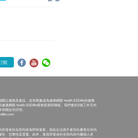
訂閱
之服務及產品，並有興趣成為健康網購 health.ESDlife的服務
康網購 health.ESDlife業務發展部聯絡。我們會於2個工作天內
多有關合作詳情。
dlife.com
內所發表的全部內容為即時更新，因此生活易不會預先審查任何內
確性、完整性及質量。此外，會員所發表的全部內容均屬個人意