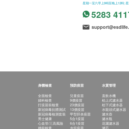
星期一至六早上9時至晚上12時; 
5283 411
support@esdlife
身體檢查
預防疫苗
水質管理
全面檢查
兒童疫苗
直飲水機
婦科檢查
9價疫苗
枱上式濾水器
打疫苗前檢查
23價疫苗
枱下式濾水器
新冠病毒抗體測試
13價疫苗
水龍頭式濾水器
新冠病毒檢測套裝
甲型肝炎疫苗
濾水壺
男士健康
5合1疫苗
濾水瓶
心血管/三高風險
6合1疫苗
花灑濾水器
婚前檢查
水痘疫苗
濾芯