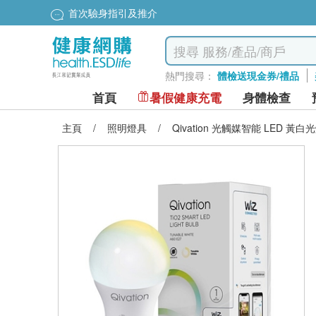
首次驗身指引及推介
熱門搜尋：
體檢送現金券/禮品
首頁
暑假健康充電
身體檢查
主頁
/
照明燈具
/
Qivation 光觸媒智能 LED 黃白光