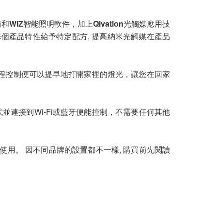
術和
WiZ
智能照明軟件，加上
Qivation
光觸媒應用技
個產品特性給予特定配方, 提高納米光觸媒在產品
過遠程控制便可以提早地打開家裡的燈光，讓您在回家
連接到Wi-Fi或藍牙便能控制，不需要任何其他
對及使用。 因不同品牌的設置都不一樣, 購買前先閱讀