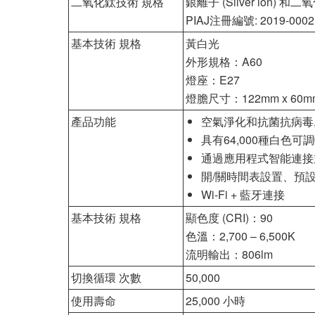
二氧化鈦技術 規格
銀離子 (Silver ion) 和二氧
PIAJ注冊編號: 2019-0002
基本技術 規格
黃白光
外形規格：A60
燈座：E27
燈膽尺寸：122mm x 60m
產品功能
空氣淨化和抗菌抗病毒,
具有64,000種白色可
通過應用程式智能連接
開/關時間表設置、預
Wi-Fi + 藍牙連接
基本技術 規格
顯色度 (CRI)：90
色溫：2,700 – 6,500K
流明輸出：806lm
切換循環 次數
50,000
使用壽命
25,000 小時