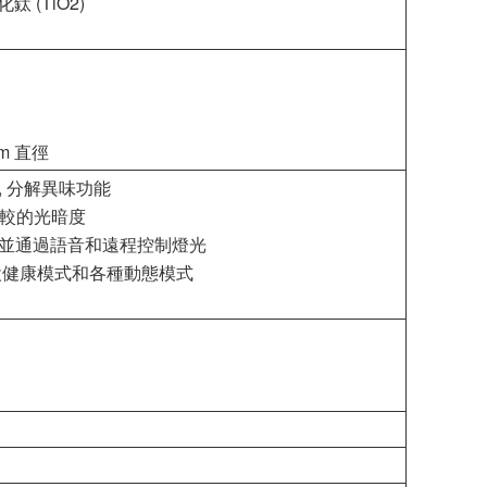
化鈦 (TiO2)
m 直徑
 分解異味功能
調較的光暗度
並通過語音和遠程控制燈光
設健康模式和各種動態模式