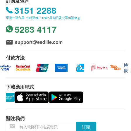
訂購及查詢
3151 2288
星期一至六早上9時至晚上12時; 星期日及公眾假期休息
5283 4117
support@esdlife.com
付款方法
轉
帳
下載應用程式
產品簡介
就像我們的旗艦系列一樣，您可以通過功能強大的智
能手機應用程式或語音來控制您的家居照明，同樣具
關注我們
有64,000種光暗度和1,600萬種顏色（亦可配合預設
的健康模式）來設計您喜歡的場景燈光。
訂閱