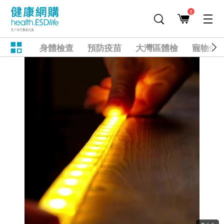
1
身體檢查
預防疫苗
大灣區體檢
寵物健