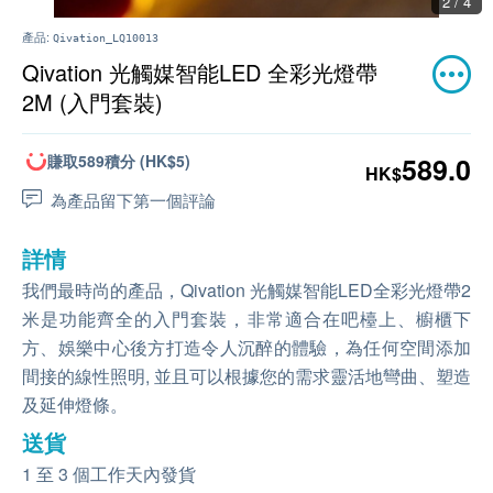
2 / 4
產品:
Qivation_LQ10013
Qivation 光觸媒智能LED 全彩光燈帶
2M (入門套裝)
賺取589積分 (HK$5)
589.0
HK$
為產品留下第一個評論
詳情
我們最時尚的產品，Qivation 光觸媒智能LED全彩光燈帶2
米是功能齊全的入門套裝，非常適合在吧檯上、櫥櫃下
方、娛樂中心後方打造令人沉醉的體驗，為任何空間添加
間接的線性照明, 並且可以根據您的需求靈活地彎曲、塑造
及延伸燈條。
送貨
1 至 3 個工作天內發貨