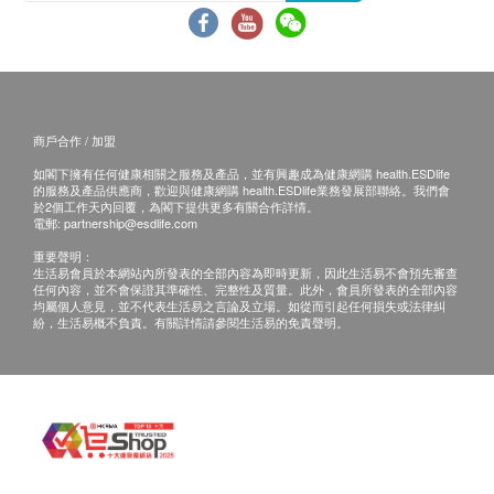
同樣採用由
日本光觸媒工業會 (PIAJ)
認可的納米光觸
媒技術和
WiZ智能照明軟件
, 加上
Qivation光觸媒應用
技術
，我們自主研發的光觸媒應用技術成功把「納米
光觸媒」應用於不同物料、材料、形狀和功能的產品
商戶合作 / 加盟
上, 針對每個產品特性給予特定配方, 提高納米光觸媒
如閣下擁有任何健康相關之服務及產品，並有興趣成為健康網購 health.ESDlife
在產品上發揮最大效能。
的服務及產品供應商，歡迎與健康網購 health.ESDlife業務發展部聯絡。我們會
於2個工作天內回覆，為閣下提供更多有關合作詳情。
電郵:
partnership@esdlife.com
只需將燈帶貼在您喜歡的任何表面上 - 從明亮的天花
重要聲明：
板凹槽照明到走道、或用作樓梯、櫥櫃下等作環境導
生活易會員於本網站內所發表的全部內容為即時更新，因此生活易不會預先審查
任何內容，並不會保證其準確性、完整性及質量。此外，會員所發表的全部內容
引燈。
均屬個人意見，並不代表生活易之言論及立場。如從而引起任何損失或法律糾
紛，生活易概不負責。有關詳情請參閱生活易的免責聲明。
燈帶最長可連接達10米（1米延長版燈帶另售），擁
有絕佳彈性，讓您隨空間塑型和彎曲。
下載免費的應用程式並透過連程式連接到Wi-Fi或藍
牙，不需要任何其他硬件或橋接器，便可全天候啟動
24/7消毒週期，從而分解病毒、異味、細菌和其他污