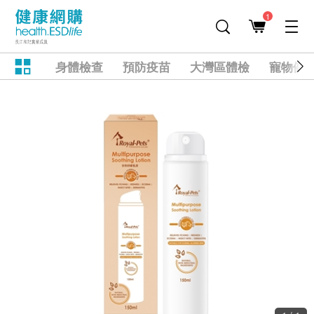
1
身體檢查
預防疫苗
大灣區體檢
寵物健