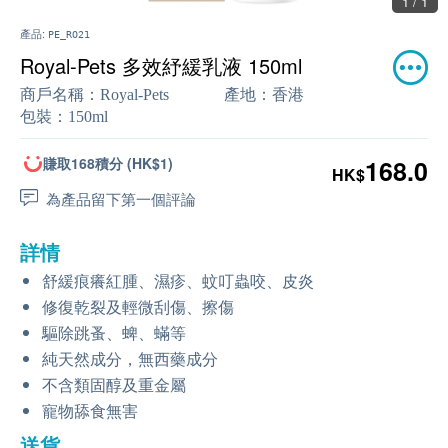
1 / 1
產品:
PE_RO21
Royal-Pets 多效紓緩乳液 150ml
商戶名稱：
Royal-Pets
產地：
香港
包裝：
150ml
賺取168積分 (HK$1)
168.0
HK$
為產品留下第一個評論
詳情
舒緩痕癢紅腫、濕疹、蚊叮蟲咬、皮炎
修復乾裂及輕微刮傷、擦傷
驅除跳蚤、蜱、蟎等
純天然成分，無西藥成分
不含類固醇及重金屬
寵物舔食無害
送貨