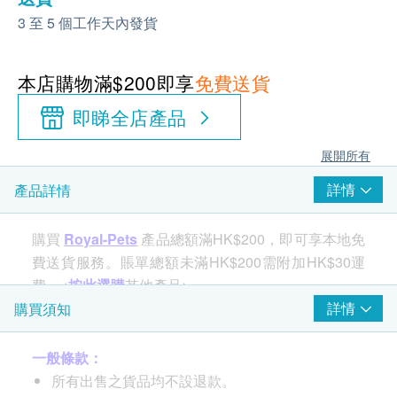
3 至 5 個工作天內發貨
本店購物滿$200即享
免費送貨
即睇全店產品
展開所有
詳情
產品詳情
購買
Royal-Pets
產品總額滿HK$200，即可享本地免
費送貨服務。賬單總額未滿HK$200需附加HK$30運
費。<
按此選購
其他產品>
詳情
購買須知
功效
一般條款：
Royal-Pets多效紓緩乳液專為寵物而設，結合多種草
所有出售之貨品均不設退款。
本成分，具有修護舒敏、抗炎抗菌、驅蟲等多重功