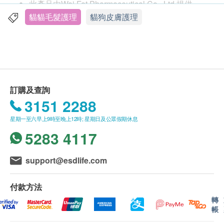
此產品由Wai Fat Pharmaceutical Co., Ltd.提供。
效，可減輕過敏、紅腫和搔癢等常見症狀，同時驅除
如有任何爭議，Wai Fat Pharmaceutical Co., Ltd.
貓貓毛髮護理
貓狗皮膚護理
跳蚤、蜱、蟎等，亦適用於濕疹、蚊叮蟲咬、皮炎以
及健康網購health.ESDlife保留最終決議權。
及刮損、擦傷等微細傷口，能加快皮膚組織再生，促
進傷口癒合，修復發紅、乾裂皮膚和脫毛，其抗氧化
送貨條款：
功效更可以改善寵物皮膚的外觀。
購買Royal-Pets產品總額滿HK$200，即可享本地
免費送貨服務。賬單總額未滿HK$200需附加
Royal-Pets多效紓緩乳液可直接塗搽於寵物皮膚患處
訂購及查詢
HK$30運費。
上，輕輕塗抹後即能迅速被皮膚吸收，配方溫和，無
3151 2288
我們將於確定訂單後3-5個工作天內安排發貨。
西藥成分，不含類固醇、重金屬及抗生素，舔食無
星期一至六早上9時至晚上12時; 星期日及公眾假期休息
不排除運送時間會因節日而有所影響。當八號烈風
害，寵物可安心使用。
5283 4117
訊號懸掛或黑色暴雨警告生效時，送貨服務時間將
會延遲。
舒緩痕癢紅腫、濕疹、蚊叮蟲咬、皮炎
所有訂單須視乎相關貨品的供應情況再作最後確
support@esdlife.com
修復乾裂及輕微刮傷、擦傷
認。倘若健康網購health.ESDlife未能提供任何訂
驅除跳蚤、蜱、蟎等
單上的貨品，健康網購health.ESDlife有權拒絕接
純天然成分，無西藥成分
付款方法
受該訂單，並且會於送貨前透過電話或電郵通知顧
不含類固醇及重金屬
轉
帳
客再作安排。
寵物舔食無害