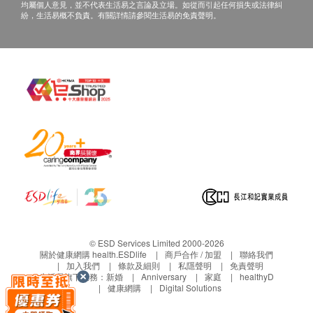
均屬個人意見，並不代表生活易之言論及立場。如從而引起任何損失或法律糾
沖洗後仍有不適，應立即就醫。對本產品成分敏感的
紛，生活易概不負責。有關詳情請參閱生活易的免責聲明。
人或寵物不宜使用。
© ESD Services Limited 2000-2026
關於健康網購 health.ESDlife
商戶合作 / 加盟
聯絡我們
加入我們
條款及細則
私隱聲明
免責聲明
生活易旗下業務：
新婚
Anniversary
家庭
healthyD
健康網購
Digital Solutions