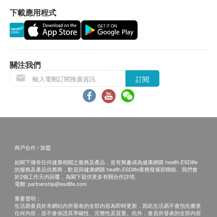
下載應用程式
保用：
用法
貨品質量保證，於顧客收到產品當日起計，食用期
需要時取適量直接塗抹於皮膚患處，每天使用1至2
應最少有9個月或以上。
次。
退換條款：
有效成份
關注我們
當顧客收取已訂購之貨品時，有責任檢查貨品是否
苦楝油、金縷梅花水、檸檬香桃木花水、德國洋甘菊
訂閱
有損毀情況，一經確認簽收，恕不接受退換。
花水、乳木果脂、卵磷脂、純淨水、甘草酸二鉀
退換產品必須包裝完整，如退換之產品有任何殘缺
或過期退回，供應商有權不受理。
保存期限
如有其他損壞或遺漏查詢，顧客必須保留有效收據
36個月，或開封後12個月。
正本，並於送貨後3個工作天內按下列方式聯絡 健
商戶合作 / 加盟
康網購health.ESDlife 客戶服務部跟進。
儲存方法
如閣下擁有任何健康相關之服務及產品，並有興趣成為健康網購 health.ESDlife
置於陰涼乾燥處，置於兒童及寵物無法觸及之處。
的服務及產品供應商，歡迎與健康網購 health.ESDlife業務發展部聯絡。我們會
於2個工作天內回覆，為閣下提供更多有關合作詳情。
電郵:
partnership@esdlife.com
注意事項
重要聲明：
只供外用。避免直接塗於寵物眼部或口部。如不慎接
生活易會員於本網站內所發表的全部內容為即時更新，因此生活易不會預先審查
任何內容，並不會保證其準確性、完整性及質量。此外，會員所發表的全部內容
觸人或寵物眼睛或口部，應立即用大量清水沖洗。如