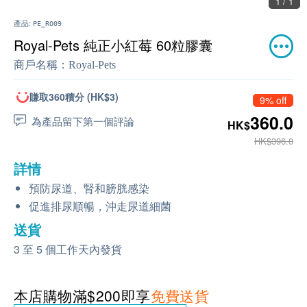
1 / 1
產品:
PE_RO09
Royal-Pets 純正小紅莓 60粒膠囊
商戶名稱：
Royal-Pets
賺取360積分 (HK$3)
9% off
360.0
為產品留下第一個評論
HK$
HK$396.0
詳情
預防尿道、腎和膀胱感染
促進排尿順暢，沖走尿道細菌
送貨
3 至 5 個工作天內發貨
本店購物滿$200即享
免費送貨