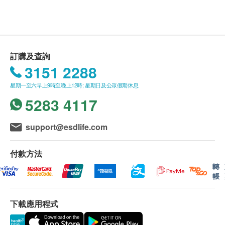
送貨條款：
對處於不同成長階段的毛孩的各種生理需要，全方位
購買Royal-Pets產品總額滿HK$200，即可享本地
照顧牠們的健康。
免費送貨服務。賬單總額未滿HK$200需附加
HK$30運費。
全線Royal-Pets產品均符合人類食品生產標準，所用
我們將於確定訂單後3-5個工作天內安排發貨。
訂購及查詢
的原材料亦已通過農藥殘留量、重金屬含量及微生物
不排除運送時間會因節日而有所影響。當八號烈風
3151 2288
檢測。由GMP／cGMP認證廠房生產的產品品質上
訊號懸掛或黑色暴雨警告生效時，送貨服務時間將
星期一至六早上9時至晚上12時; 星期日及公眾假期休息
盛，百分百適合毛孩食用，主人們大可放心。
會延遲。
5283 4117
所有訂單須視乎相關貨品的供應情況再作最後確
認。倘若健康網購health.ESDlife未能提供任何訂
support@esdlife.com
單上的貨品，健康網購health.ESDlife有權拒絕接
本產品提煉自天然小紅莓，每粒含36:1高濃度小紅莓
受該訂單，並且會於送貨前透過電話或電郵通知顧
付款方法
精華，相等於18,000毫克小紅莓。本配方不含糖分，
客再作安排。
轉
專為保護狗隻的泌尿道系統健康而製。小紅莓有抗炎
帳
抗菌功效，能平衡尿道內的酸鹼值，減少細菌滋生或
保用：
依附，預防尿道、腎和膀胱的感染。小紅莓亦含豐富
貨品質量保證，於顧客收到產品當日起計，食用期
下載應用程式
多酚和類黃酮，尤其是抗氧化物前花青素，能強化免
應最少有9個月或以上。
疫系統，抑制癌細胞形成；延緩老化，增強犬隻記憶