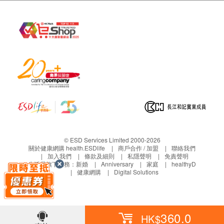
天然小紅莓精華500毫克（高濃度36:1）
服法
10磅以下: 每日1次，每次半粒
10-80磅: 每日1次，每次1粒
80磅以上: 每日2次，每次1粒
1. 將膠囊直接放於犬隻口中吞服 或
2. 拆開膠囊將粉末混和於食物中 或
3. 拆開膠囊將粉末溶和於適量清水(約6cc)，再以
針筒餵飼
© ESD Services Limited 2000-2026
儲存
關於健康網購 health.ESDlife
商戶合作 / 加盟
聯絡我們
加入我們
條款及細則
私隱聲明
免責聲明
置於陰涼乾燥處，遠離兒童及寵物。
生活易旗下業務：
新婚
Anniversary
家庭
healthyD
健康網購
Digital Solutions
注意
建議不要餵服超過每日建議劑量。若犬隻不舒服或正
在服食藥物，服用本產品前請先諮詢獸醫意見。如果
360.0
HK$