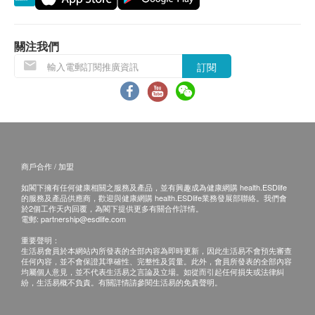
力、平衡力和協調力；更能鞏固牙齒及牙齦，預防蛀
退換條款：
牙。
當顧客收取已訂購之貨品時，有責任檢查貨品是否
關注我們
有損毀情況，一經確認簽收，恕不接受退換。
產地
訂閱
退換產品必須包裝完整，如退換之產品有任何殘缺
美國
或過期退回，供應商有權不受理。
如有其他損壞或遺漏查詢，顧客必須保留有效收據
特性及功效
正本，並於送貨後3個工作天內按下列方式聯絡 健
預防尿道、腎和膀胱感染
康網購health.ESDlife 客戶服務部跟進。
減輕小便異味和小便時的痛楚
商戶合作 / 加盟
促進排尿順暢，沖走尿道細菌
如閣下擁有任何健康相關之服務及產品，並有興趣成為健康網購 health.ESDlife
高效抗氧化，保護身體免受自由基破壞
的服務及產品供應商，歡迎與健康網購 health.ESDlife業務發展部聯絡。我們會
於2個工作天內回覆，為閣下提供更多有關合作詳情。
保護雙眼，提升視力
電郵:
partnership@esdlife.com
改善心血管系統功能，調節血壓
重要聲明：
減緩高齡犬退化，維持腦部活力
生活易會員於本網站內所發表的全部內容為即時更新，因此生活易不會預先審查
任何內容，並不會保證其準確性、完整性及質量。此外，會員所發表的全部內容
對抗潰瘍，如胃潰瘍和牙周病
均屬個人意見，並不代表生活易之言論及立場。如從而引起任何損失或法律糾
紛，生活易概不負責。有關詳情請參閱生活易的免責聲明。
成分