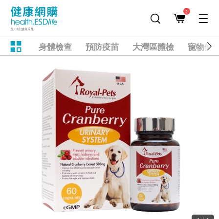
1
身體檢查
預防疫苗
大灣區體檢
寵物健