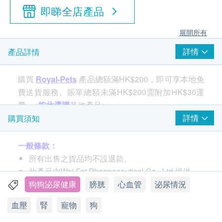
即睇全店產品
展開所有
詳情
產品詳情
購買
Royal-Pets
產品總額滿HK$200，即可享本地免
費送貨服務。賬單總額未滿HK$200需附加HK$30運
費。<
按此選購
其他產品>
詳情
購買須知
一般條款：
所有出售之貨品均不設退款。
此產品由Wai Fat Pharmaceutical Co., Ltd.提供。
如有任何爭議，Wai Fat Pharmaceutical Co., Ltd.
狗狗泌尿健康
膀胱
心血管
泌尿情況
及健康網購health.ESDlife保留最終決議權。
血壓
腎
寵物
狗
我們的毛孩保健食品是與專業獸醫共同合作研發，針